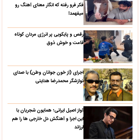
فکر فرو رفته که انگار معنای آهنگ رو
میفهمد!
رقص و پایکوبی پر انرژی مردان کوتاه
قامت و خوش ذوق
اجرای (از خون جوانان وطن) با صدای
نوازشگر محمدرضا هدایتی
آواز اصیل ایرانی؛ همایون شجریان با
این اجرا و آهنگش دل خارجی ها را هم
لرزاند