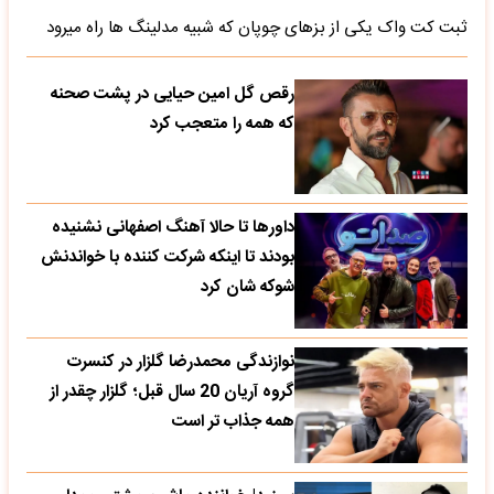
ثبت کت واک یکی از بزهای چوپان که شبیه مدلینگ ها راه میرود
رقص گل امین حیایی در پشت صحنه
که همه را متعجب کرد
داورها تا حالا آهنگ اصفهانی نشنیده
بودند تا اینکه شرکت کننده با خواندنش
شوکه شان کرد
نوازندگی محمدرضا گلزار در کنسرت
گروه آریان 20 سال قبل؛ گلزار چقدر از
همه جذاب تر است