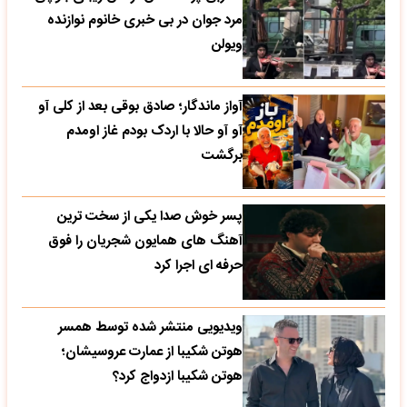
مرد جوان در بی خبری خانوم نوازنده
ویولن
آواز ماندگار؛ صادق بوقی بعد از کلی آو
آو آو حالا با اردک بودم غاز اومدم
برگشت
پسر خوش صدا یکی از سخت ترین
آهنگ های همایون شجریان را فوق
حرفه ای اجرا کرد
ویدیویی منتشر شده توسط همسر
هوتن شکیبا از عمارت عروسیشان؛
هوتن شکیبا ازدواج کرد؟