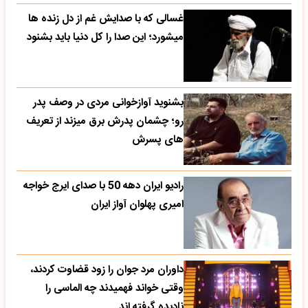
غسالی که با صدایش غم از دل زنده ها
میشورد؛ این صدا را کل دنیا باید بشنود
بشنوید آوازخوانی مردی در وصف پدر
رو؛ چشمان پدرش برق میزند از تعریف
های پسرش
رادیو ایران دهه 50 با صدای ایرج خواجه
امیری پهلوان آواز ایران
داوران مرد جوان را زود قضاوت کردند،
وقتی خواند فهمیدند چه الماسی را
نادیده گرفته اند