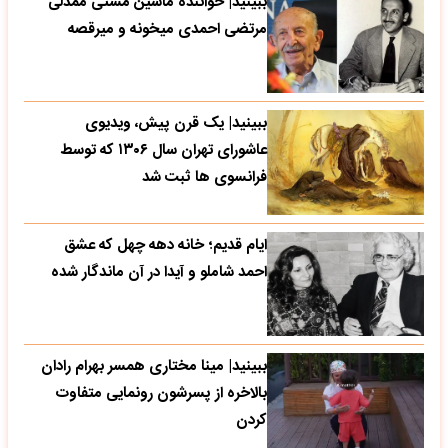
ببینید| خواننده ماشین مشتی ممدلی
مرتضی احمدی میخونه و میرقصه
ببینید| یک قرن پیش، ویدیوی
عاشورای تهران سال ۱۳۰۶ که توسط
فرانسوی ها ثبت شد
ایام قدیم؛ خانه دهه چهل که عشق
احمد شاملو و آیدا در آن ماندگار شده
ببینید| مینا مختاری همسر بهرام رادان
بالاخره از پسرشون رونمایی متفاوت
کردن