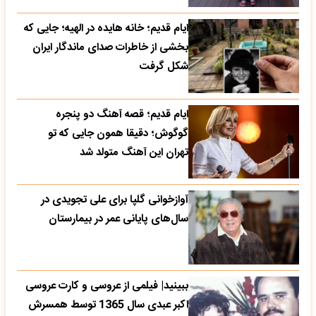
ایام قدیم؛ خانه هایده در الهیه؛ جایی که
بخشی از خاطرات صدای ماندگار ایران
شکل گرفت
ایام قدیم؛ قصه آهنگ دو پنجره
گوگوش؛ دقیقا همون جایی که تو
تهران این آهنگ متولد شد
آوازخوانی گلپا برای علی تجویدی در
سال‌های پایانی عمر در بیمارستان
ببینید| فیلمی از عروسی و کارت عروسی
اکبر عبدی سال 1365 توسط همسرش