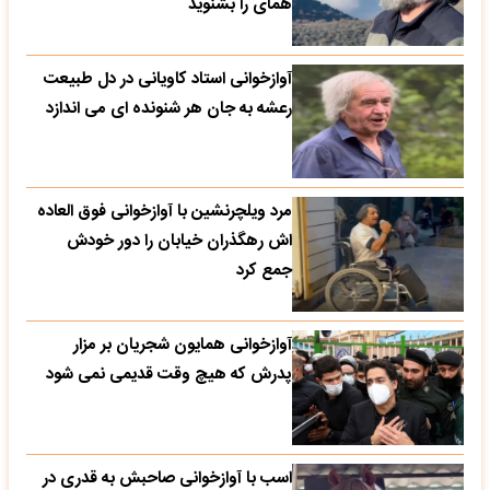
همای را بشنوید
آوازخوانی استاد کاویانی در دل طبیعت
رعشه به جان هر شنونده ای می اندازد
مرد ویلچرنشین با آوازخوانی فوق العاده
اش رهگذران خیابان را دور خودش
جمع کرد
آوازخوانی همایون شجریان بر مزار
پدرش که هیچ وقت قدیمی نمی شود
اسب با آوازخوانی صاحبش به قدری در