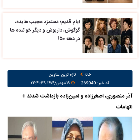
ایام قدیم؛ دستمزد عجیب هایده،
گوگوش، داریوش و دیگر خواننده ها
در دهه ۵۰!
خانه
تازه ترین عناوین
کد خبر: 269040
۱۹/بهمن/۱۴۰۴ ۲۲:۴۱:۳۹
آذر منصوری، اصغرزاده و امین‌زاده بازداشت شدند +
اتهامات