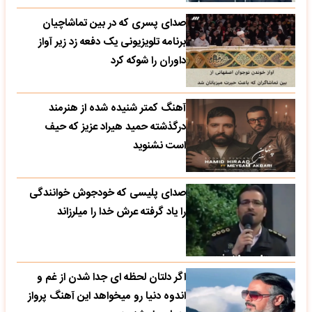
صدای پسری که در بین تماشاچیان
برنامه تلویزیونی یک دفعه زد زیر آواز
داوران را شوکه کرد
آهنگ کمتر شنیده شده از هنرمند
درگذشته حمید هیراد عزیز که حیف
است نشنوید
صدای پلیسی که خودجوش خوانندگی
را یاد گرفته عرش خدا را میلرزاند
اگر دلتان لحظه ای جدا شدن از غم و
اندوه دنیا رو میخواهد این آهنگ پرواز