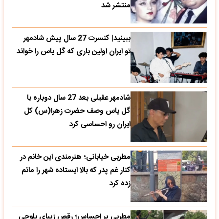
منتشر شد
ببینید| کنسرت 27 سال پیش شادمهر
تو ایران اولین باری که گل یاس را خواند
شادمهر عقیلی بعد 27 سال دوباره با
گل یاس وصف حضرت زهرا(س) کل
ایران رو احساسی کرد
مطربی خیابانی؛ هنرمندی این خانم در
کنار غم پدر که بالا ایستاده شهر را ماتم
زده کرد
مطربی پر احساس؛ رقص زیبای بلوچی