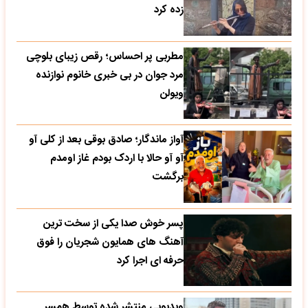
زده کرد
مطربی پر احساس؛ رقص زیبای بلوچی
مرد جوان در بی خبری خانوم نوازنده
ویولن
آواز ماندگار؛ صادق بوقی بعد از کلی آو
آو آو حالا با اردک بودم غاز اومدم
برگشت
پسر خوش صدا یکی از سخت ترین
آهنگ های همایون شجریان را فوق
حرفه ای اجرا کرد
ویدیویی منتشر شده توسط همسر