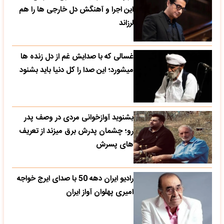
این اجرا و آهنگش دل خارجی ها را هم
لرزاند
غسالی که با صدایش غم از دل زنده ها
میشورد؛ این صدا را کل دنیا باید بشنود
بشنوید آوازخوانی مردی در وصف پدر
رو؛ چشمان پدرش برق میزند از تعریف
های پسرش
رادیو ایران دهه 50 با صدای ایرج خواجه
امیری پهلوان آواز ایران