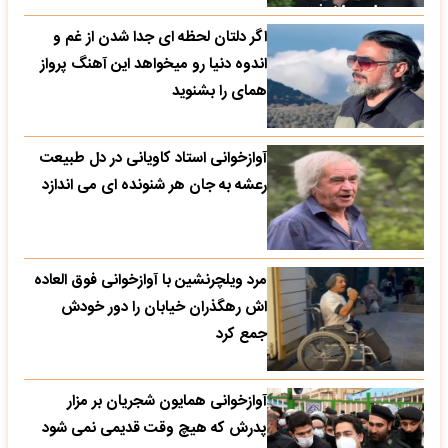
اگر دلتان لحظه ای جدا شدن از غم و
اندوه دنیا رو میخواهد این آهنگ پرواز
همای را بشنوید
آوازخوانی استاد کاویانی در دل طبیعت
رعشه به جان هر شنونده ای می اندازد
مرد ویلچرنشین با آوازخوانی فوق العاده
اش رهگذران خیابان را دور خودش
جمع کرد
آوازخوانی همایون شجریان بر مزار
پدرش که هیچ وقت قدیمی نمی شود