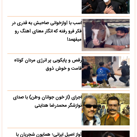
اسب با آوازخوانی صاحبش به قدری در
فکر فرو رفته که انگار معنای آهنگ رو
میفهمد!
رقص و پایکوبی پر انرژی مردان کوتاه
قامت و خوش ذوق
اجرای (از خون جوانان وطن) با صدای
نوازشگر محمدرضا هدایتی
آواز اصیل ایرانی؛ همایون شجریان با