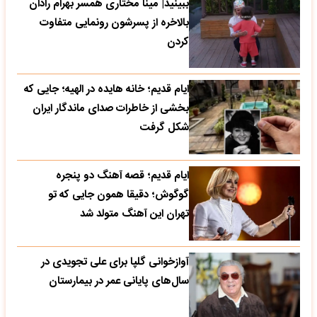
ببینید| مینا مختاری همسر بهرام رادان
بالاخره از پسرشون رونمایی متفاوت
کردن
ایام قدیم؛ خانه هایده در الهیه؛ جایی که
بخشی از خاطرات صدای ماندگار ایران
شکل گرفت
ایام قدیم؛ قصه آهنگ دو پنجره
گوگوش؛ دقیقا همون جایی که تو
تهران این آهنگ متولد شد
آوازخوانی گلپا برای علی تجویدی در
سال‌های پایانی عمر در بیمارستان