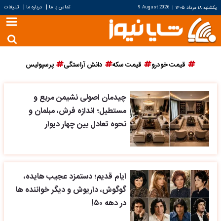
|
|
تماس با ما
درباره ما
تبلیغات
یکشنبه ۱۸ مرداد ۱۴۰۵
|
9 August 2026
قیمت خودرو
قیمت سکه
دانش آراستگی
پرسپولیس
چیدمان اصولی نشیمن مربع و
مستطیل؛ اندازه فرش، مبلمان و
نحوه تعادل بین چهار دیوار
ایام قدیم؛ دستمزد عجیب هایده،
گوگوش، داریوش و دیگر خواننده ها
در دهه ۵۰!