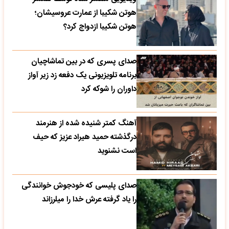
هوتن شکیبا از عمارت عروسیشان؛
هوتن شکیبا ازدواج کرد؟
صدای پسری که در بین تماشاچیان
برنامه تلویزیونی یک دفعه زد زیر آواز
داوران را شوکه کرد
آهنگ کمتر شنیده شده از هنرمند
درگذشته حمید هیراد عزیز که حیف
است نشنوید
صدای پلیسی که خودجوش خوانندگی
را یاد گرفته عرش خدا را میلرزاند