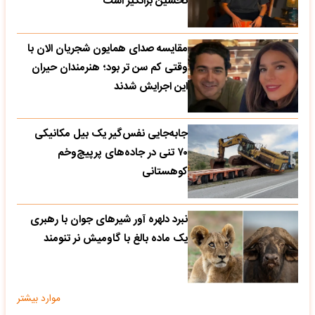
تحسین‌ برانگیز است
مقایسه صدای همایون شجریان الان با
وقتی کم سن تر بود؛ هنرمندان حیران
این اجرایش شدند
جابه‌جایی نفس‌گیر یک بیل مکانیکی
۷۰ تنی در جاده‌های پرپیچ‌وخم
کوهستانی
نبرد دلهره آور شیرهای جوان با رهبری
یک ماده بالغ با گاومیش نر تنومند
موارد بیشتر