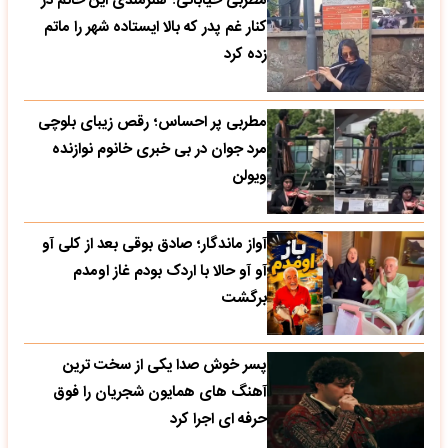
مطربی خیابانی؛ هنرمندی این خانم در
کنار غم پدر که بالا ایستاده شهر را ماتم
زده کرد
مطربی پر احساس؛ رقص زیبای بلوچی
مرد جوان در بی خبری خانوم نوازنده
ویولن
آواز ماندگار؛ صادق بوقی بعد از کلی آو
آو آو حالا با اردک بودم غاز اومدم
برگشت
پسر خوش صدا یکی از سخت ترین
آهنگ های همایون شجریان را فوق
حرفه ای اجرا کرد