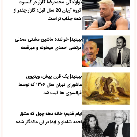
نوازندگی محمدرضا گلزار در کنسرت
گروه آریان 20 سال قبل؛ گلزار چقدر از
همه جذاب تر است
ببینید| خواننده ماشین مشتی ممدلی
مرتضی احمدی میخونه و میرقصه
ببینید| یک قرن پیش، ویدیوی
عاشورای تهران سال ۱۳۰۶ که توسط
فرانسوی ها ثبت شد
ایام قدیم؛ خانه دهه چهل که عشق
احمد شاملو و آیدا در آن ماندگار شده