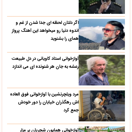
اگر دلتان لحظه ای جدا شدن از غم و
اندوه دنیا رو میخواهد این آهنگ پرواز
همای را بشنوید
آوازخوانی استاد کاویانی در دل طبیعت
رعشه به جان هر شنونده ای می اندازد
مرد ویلچرنشین با آوازخوانی فوق العاده
اش رهگذران خیابان را دور خودش
جمع کرد
آوازخوانی همایون شجریان بر مزار