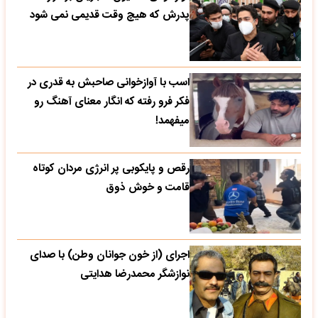
پدرش که هیچ وقت قدیمی نمی شود
اسب با آوازخوانی صاحبش به قدری در
فکر فرو رفته که انگار معنای آهنگ رو
میفهمد!
رقص و پایکوبی پر انرژی مردان کوتاه
قامت و خوش ذوق
اجرای (از خون جوانان وطن) با صدای
نوازشگر محمدرضا هدایتی