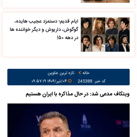
ایام قدیم؛ دستمزد عجیب هایده،
گوگوش، داریوش و دیگر خواننده ها
در دهه ۵۰!
خانه
تازه ترین عناوین
کد خبر: 245388
۰۴/تیر/۱۴۰۴ ۰۹:۵۷:۱۹
ویتکاف مدعی شد: در حال مذاکره با ایران هستیم