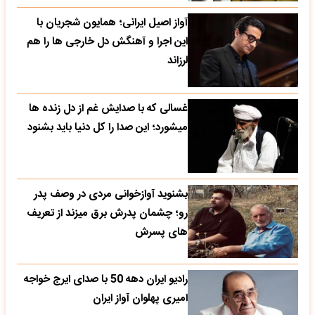
آواز اصیل ایرانی؛ همایون شجریان با
این اجرا و آهنگش دل خارجی ها را هم
لرزاند
غسالی که با صدایش غم از دل زنده ها
میشورد؛ این صدا را کل دنیا باید بشنود
بشنوید آوازخوانی مردی در وصف پدر
رو؛ چشمان پدرش برق میزند از تعریف
های پسرش
رادیو ایران دهه 50 با صدای ایرج خواجه
امیری پهلوان آواز ایران