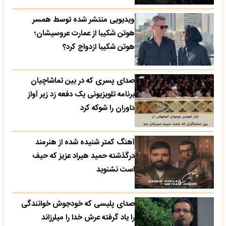
ویدیویی منتشر شده توسط همسر
هوتن شکیبا از عمارت عروسیشان؛
هوتن شکیبا ازدواج کرد؟
صدای پسری که در بین تماشاچیان
برنامه تلویزیونی یک دفعه زد زیر آواز
داوران را شوکه کرد
آهنگ کمتر شنیده شده از هنرمند
درگذشته حمید هیراد عزیز که حیف
است نشنوید
صدای پلیسی که خودجوش خوانندگی
را یاد گرفته عرش خدا را میلرزاند