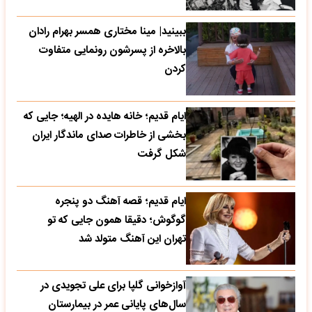
ببینید| مینا مختاری همسر بهرام رادان
بالاخره از پسرشون رونمایی متفاوت
کردن
ایام قدیم؛ خانه هایده در الهیه؛ جایی که
بخشی از خاطرات صدای ماندگار ایران
شکل گرفت
ایام قدیم؛ قصه آهنگ دو پنجره
گوگوش؛ دقیقا همون جایی که تو
تهران این آهنگ متولد شد
آوازخوانی گلپا برای علی تجویدی در
سال‌های پایانی عمر در بیمارستان