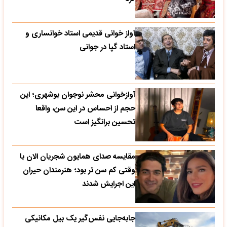
آواز خوانی قدیمی استاد خوانساری و
استاد گپا در جوانی
آوازخوانی محشر نوجوان بوشهری؛ این
حجم از احساس در این سن، واقعا
تحسین‌ برانگیز است
مقایسه صدای همایون شجریان الان با
وقتی کم سن تر بود؛ هنرمندان حیران
این اجرایش شدند
جابه‌جایی نفس‌گیر یک بیل مکانیکی