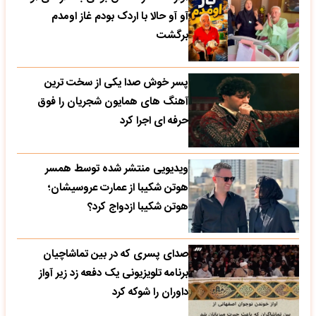
آو آو حالا با اردک بودم غاز اومدم
برگشت
پسر خوش صدا یکی از سخت ترین
آهنگ های همایون شجریان را فوق
حرفه ای اجرا کرد
ویدیویی منتشر شده توسط همسر
هوتن شکیبا از عمارت عروسیشان؛
هوتن شکیبا ازدواج کرد؟
صدای پسری که در بین تماشاچیان
برنامه تلویزیونی یک دفعه زد زیر آواز
داوران را شوکه کرد