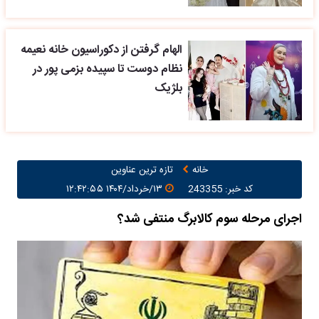
الهام گرفتن از دکوراسیون خانه نعیمه
نظام دوست تا سپیده بزمی پور در
بلژیک
خانه
تازه ترین عناوین
کد خبر: 243355
۱۳/خرداد/۱۴۰۴ ۱۲:۴۲:۵۵
اجرای مرحله سوم کالابرگ منتفی شد؟