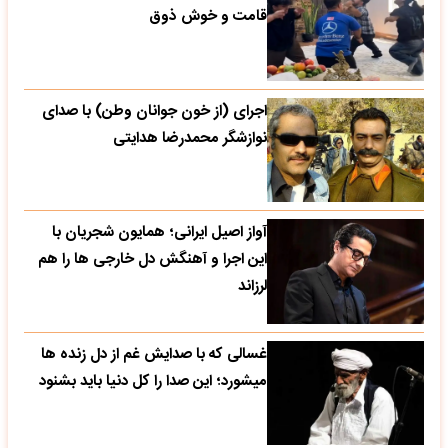
قامت و خوش ذوق
اجرای (از خون جوانان وطن) با صدای
نوازشگر محمدرضا هدایتی
آواز اصیل ایرانی؛ همایون شجریان با
این اجرا و آهنگش دل خارجی ها را هم
لرزاند
غسالی که با صدایش غم از دل زنده ها
میشورد؛ این صدا را کل دنیا باید بشنود