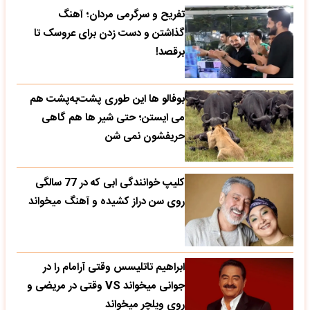
تفریح و سرگرمی مردان؛ آهنگ
گذاشتن و دست زدن برای عروسک تا
برقصد!
بوفالو ها این‌ طوری پشت‌به‌پشت هم
می‌ ایستن؛ حتی شیر ها هم گاهی
حریفشون نمی‌ شن
کلیپ خوانندگی ابی که در 77 سالگی
روی سن دراز کشیده و آهنگ میخواند
ابراهیم تاتلیسس وقتی آرامام را در
جوانی میخواند VS وقتی در مریضی و
روی ویلچر میخواند