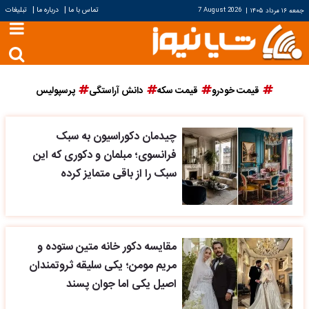
|
|
تماس با ما
درباره ما
تبلیغات
جمعه ۱۶ مرداد ۱۴۰۵
|
7 August 2026
قیمت خودرو
قیمت سکه
دانش آراستگی
پرسپولیس
چیدمان دکوراسیون به سبک
فرانسوی؛ مبلمان و دکوری که این
سبک را از باقی متمایز کرده
مقایسه دکور خانه متین ستوده و
مریم مومن؛ یکی سلیقه ثروتمندان
اصیل یکی اما جوان پسند