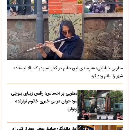
مطربی خیابانی؛ هنرمندی این خانم در کنار غم پدر که بالا ایستاده
شهر را ماتم زده کرد
مطربی پر احساس؛ رقص زیبای بلوچی
مرد جوان در بی خبری خانوم نوازنده
ویولن
آواز ماندگار؛ صادق بوقی بعد از کلی آو