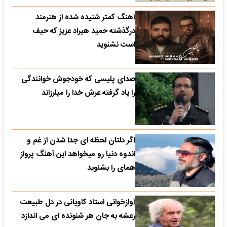
آهنگ کمتر شنیده شده از هنرمند
درگذشته حمید هیراد عزیز که حیف
است نشنوید
صدای پلیسی که خودجوش خوانندگی
را یاد گرفته عرش خدا را میلرزاند
اگر دلتان لحظه ای جدا شدن از غم و
اندوه دنیا رو میخواهد این آهنگ پرواز
همای را بشنوید
آوازخوانی استاد کاویانی در دل طبیعت
رعشه به جان هر شنونده ای می اندازد