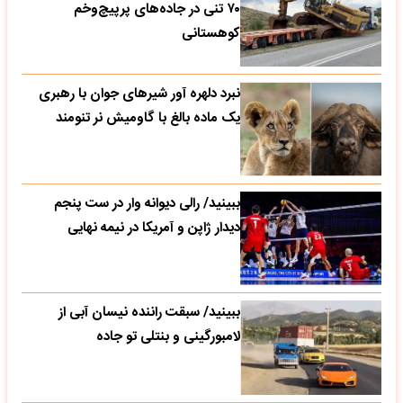
۷۰ تنی در جاده‌های پرپیچ‌وخم
کوهستانی
نبرد دلهره آور شیرهای جوان با رهبری
یک ماده بالغ با گاومیش نر تنومند
ببینید/ رالی دیوانه وار در ست پنجم
دیدار ژاپن و آمریکا در نیمه نهایی
ببینید/ سبقت راننده نیسان آبی از
لامبورگینی و بنتلی تو جاده