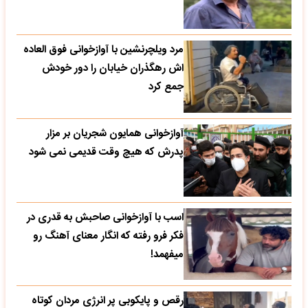
مرد ویلچرنشین با آوازخوانی فوق العاده
اش رهگذران خیابان را دور خودش
جمع کرد
آوازخوانی همایون شجریان بر مزار
پدرش که هیچ وقت قدیمی نمی شود
اسب با آوازخوانی صاحبش به قدری در
فکر فرو رفته که انگار معنای آهنگ رو
میفهمد!
رقص و پایکوبی پر انرژی مردان کوتاه