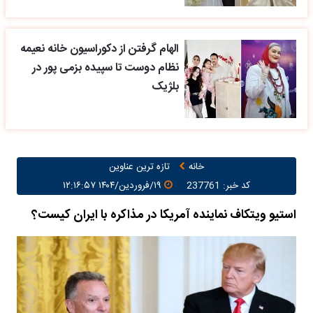
الهام گرفتن از دکوراسیون خانه نعیمه
نظام دوست تا سپیده بزمی پور در
بلژیک
خانه
تازه ترین عناوین
کد خبر: 237761
۱۹/فروردین/۱۴۰۴ ۱۲:۱۶:۵۷
استیو ویتکاف نماینده آمریکا در مذاکره با ایران کیست؟