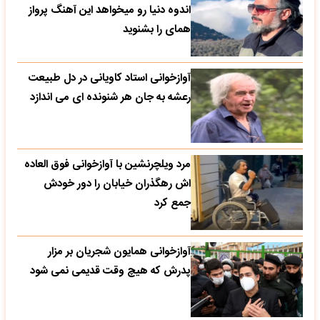
اندوه دنیا رو میخواهد این آهنگ پرواز
همای را بشنوید
آوازخوانی استاد کاویانی در دل طبیعت
رعشه به جان هر شنونده ای می اندازد
مرد ویلچرنشین با آوازخوانی فوق العاده
اش رهگذران خیابان را دور خودش
جمع کرد
آوازخوانی همایون شجریان بر مزار
پدرش که هیچ وقت قدیمی نمی شود