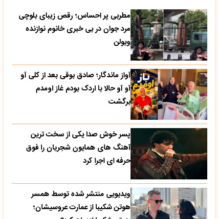
مطربی پر احساس؛ رقص زیبای بلوچی
مرد جوان در بی خبری خانوم نوازنده
ویولن
آواز ماندگار؛ صادق بوقی بعد از کلی آو
آو آو حالا با اردک بودم غاز اومدم
برگشت
پسر خوش صدا یکی از سخت ترین
آهنگ های همایون شجریان را فوق
حرفه ای اجرا کرد
ویدیویی منتشر شده توسط همسر
هوتن شکیبا از عمارت عروسیشان؛