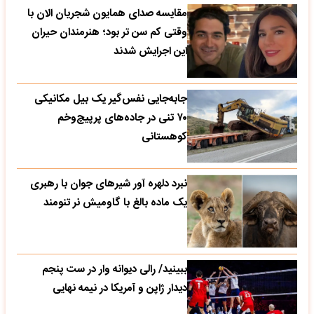
مقایسه صدای همایون شجریان الان با
وقتی کم سن تر بود؛ هنرمندان حیران
این اجرایش شدند
جابه‌جایی نفس‌گیر یک بیل مکانیکی
۷۰ تنی در جاده‌های پرپیچ‌وخم
کوهستانی
نبرد دلهره آور شیرهای جوان با رهبری
یک ماده بالغ با گاومیش نر تنومند
ببینید/ رالی دیوانه وار در ست پنجم
دیدار ژاپن و آمریکا در نیمه نهایی