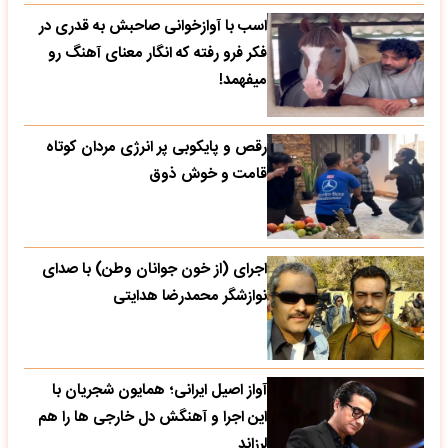
اسب با آوازخوانی صاحبش به قدری در
فکر فرو رفته که انگار معنای آهنگ رو
میفهمد!
رقص و پایکوبی پر انرژی مردان کوتاه
قامت و خوش ذوق
اجرای (از خون جوانان وطن) با صدای
نوازشگر محمدرضا هدایتی
آواز اصیل ایرانی؛ همایون شجریان با
این اجرا و آهنگش دل خارجی ها را هم
لرزاند