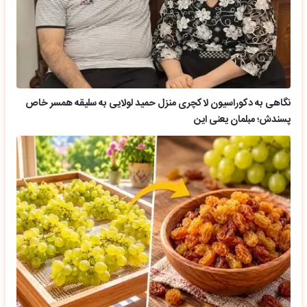
نگاهی به دکوراسیون لاکچری منزل حمید لولایی به سلیقه همسر خاص
پسندش؛ مبلمان یعنی این