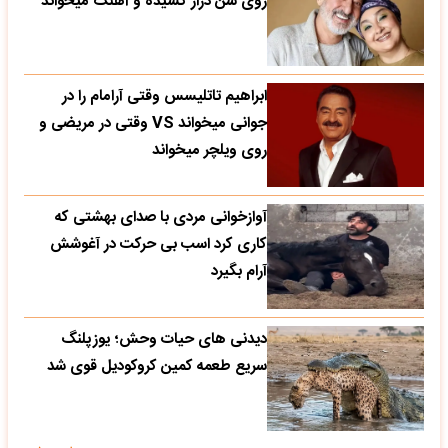
روی سن دراز کشیده و آهنگ میخواند
ابراهیم تاتلیسس وقتی آرامام را در
جوانی میخواند VS وقتی در مریضی و
روی ویلچر میخواند
آوازخوانی مردی با صدای بهشتی که
کاری کرد اسب بی حرکت در آغوشش
آرام بگیرد
دیدنی های حیات وحش؛ یوزپلنگ
سریع طعمه کمین کروکودیل قوی شد