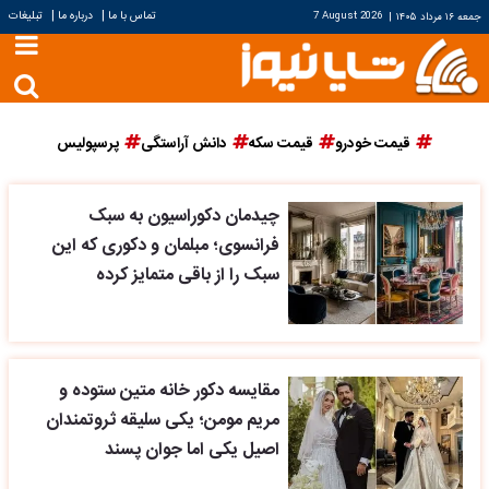
|
|
تماس با ما
درباره ما
تبلیغات
جمعه ۱۶ مرداد ۱۴۰۵
|
7 August 2026
قیمت خودرو
قیمت سکه
دانش آراستگی
پرسپولیس
چیدمان دکوراسیون به سبک
فرانسوی؛ مبلمان و دکوری که این
سبک را از باقی متمایز کرده
مقایسه دکور خانه متین ستوده و
مریم مومن؛ یکی سلیقه ثروتمندان
اصیل یکی اما جوان پسند