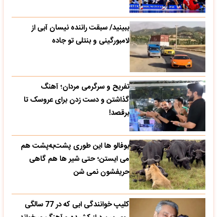
ببینید/ سبقت راننده نیسان آبی از
لامبورگینی و بنتلی تو جاده
تفریح و سرگرمی مردان؛ آهنگ
گذاشتن و دست زدن برای عروسک تا
برقصد!
بوفالو ها این‌ طوری پشت‌به‌پشت هم
می‌ ایستن؛ حتی شیر ها هم گاهی
حریفشون نمی‌ شن
کلیپ خوانندگی ابی که در 77 سالگی