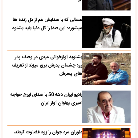
غسالی که با صدایش غم از دل زنده ها
میشورد؛ این صدا را کل دنیا باید بشنود
بشنوید آوازخوانی مردی در وصف پدر
رو؛ چشمان پدرش برق میزند از تعریف
های پسرش
رادیو ایران دهه 50 با صدای ایرج خواجه
امیری پهلوان آواز ایران
داوران مرد جوان را زود قضاوت کردند،