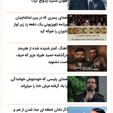
هوتن شکیبا ازدواج کرد؟
صدای پسری که در بین تماشاچیان
برنامه تلویزیونی یک دفعه زد زیر آواز
داوران را شوکه کرد
آهنگ کمتر شنیده شده از هنرمند
درگذشته حمید هیراد عزیز که حیف
است نشنوید
صدای پلیسی که خودجوش خوانندگی
را یاد گرفته عرش خدا را میلرزاند
اگر دلتان لحظه ای جدا شدن از غم و