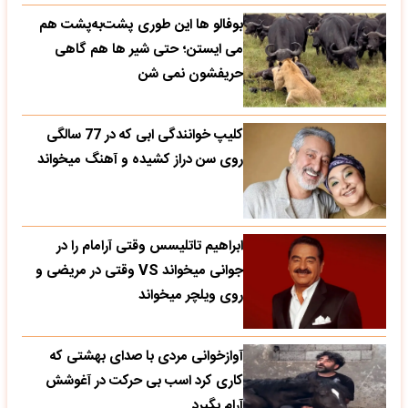
بوفالو ها این‌ طوری پشت‌به‌پشت هم
می‌ ایستن؛ حتی شیر ها هم گاهی
حریفشون نمی‌ شن
کلیپ خوانندگی ابی که در 77 سالگی
روی سن دراز کشیده و آهنگ میخواند
ابراهیم تاتلیسس وقتی آرامام را در
جوانی میخواند VS وقتی در مریضی و
روی ویلچر میخواند
آوازخوانی مردی با صدای بهشتی که
کاری کرد اسب بی حرکت در آغوشش
آرام بگیرد