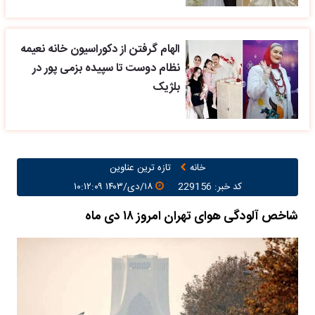
الهام گرفتن از دکوراسیون خانه نعیمه
نظام دوست تا سپیده بزمی پور در
بلژیک
خانه
تازه ترین عناوین
کد خبر: 229156
۱۸/دی/۱۴۰۳ ۱۰:۱۲:۰۹
شاخص آلودگی هوای تهران امروز ۱۸ دی ماه