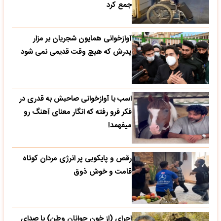
جمع کرد
آوازخوانی همایون شجریان بر مزار
پدرش که هیچ وقت قدیمی نمی شود
اسب با آوازخوانی صاحبش به قدری در
فکر فرو رفته که انگار معنای آهنگ رو
میفهمد!
رقص و پایکوبی پر انرژی مردان کوتاه
قامت و خوش ذوق
اجرای (از خون جوانان وطن) با صدای