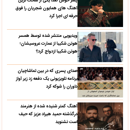
پسر خوش صدا یکی از سخت ترین
آهنگ های همایون شجریان را فوق
حرفه ای اجرا کرد
ویدیویی منتشر شده توسط همسر
هوتن شکیبا از عمارت عروسیشان؛
هوتن شکیبا ازدواج کرد؟
صدای پسری که در بین تماشاچیان
برنامه تلویزیونی یک دفعه زد زیر آواز
داوران را شوکه کرد
آهنگ کمتر شنیده شده از هنرمند
درگذشته حمید هیراد عزیز که حیف
است نشنوید