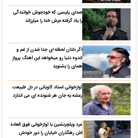
صدای پلیسی که خودجوش خوانندگی
را یاد گرفته عرش خدا را میلرزاند
اگر دلتان لحظه ای جدا شدن از غم و
اندوه دنیا رو میخواهد این آهنگ پرواز
همای را بشنوید
آوازخوانی استاد کاویانی در دل طبیعت
رعشه به جان هر شنونده ای می اندازد
مرد ویلچرنشین با آوازخوانی فوق العاده
اش رهگذران خیابان را دور خودش