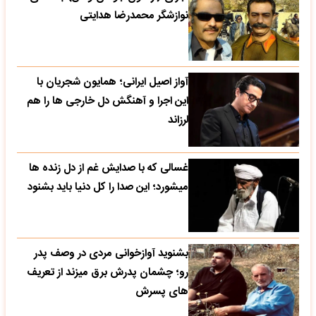
نوازشگر محمدرضا هدایتی
آواز اصیل ایرانی؛ همایون شجریان با
این اجرا و آهنگش دل خارجی ها را هم
لرزاند
غسالی که با صدایش غم از دل زنده ها
میشورد؛ این صدا را کل دنیا باید بشنود
بشنوید آوازخوانی مردی در وصف پدر
رو؛ چشمان پدرش برق میزند از تعریف
های پسرش