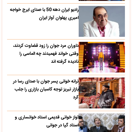
رادیو ایران دهه 50 با صدای ایرج خواجه
امیری پهلوان آواز ایران
داوران مرد جوان را زود قضاوت کردند،
وقتی خواند فهمیدند چه الماسی را
نادیده گرفته اند
ترانه خوانی پسر جوان با صدای رسا در
بازار تبریز توجه کاسبان بازاری را جلب
کرد
آواز خوانی قدیمی استاد خوانساری و
استاد گپا در جوانی