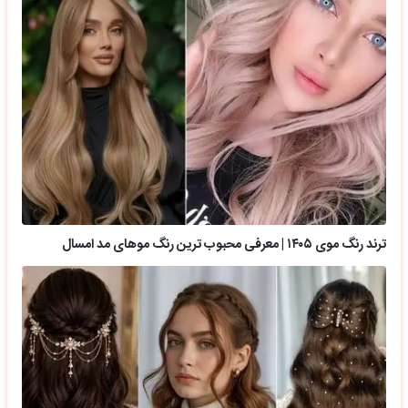
ترند رنگ موی ۱۴۰۵ | معرفی محبوب ترین رنگ موهای مد امسال