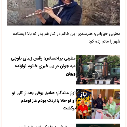
مطربی خیابانی؛ هنرمندی این خانم در کنار غم پدر که بالا ایستاده
شهر را ماتم زده کرد
مطربی پر احساس؛ رقص زیبای بلوچی
مرد جوان در بی خبری خانوم نوازنده
ویولن
آواز ماندگار؛ صادق بوقی بعد از کلی آو
آو آو حالا با اردک بودم غاز اومدم
برگشت