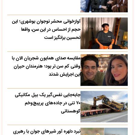
آوازخوانی محشر نوجوان بوشهری؛ این
حجم از احساس در این سن، واقعا
تحسین‌ برانگیز است
مقایسه صدای همایون شجریان الان با
وقتی کم سن تر بود؛ هنرمندان حیران
این اجرایش شدند
جابه‌جایی نفس‌گیر یک بیل مکانیکی
۷۰ تنی در جاده‌های پرپیچ‌وخم
کوهستانی
نبرد دلهره آور شیرهای جوان با رهبری