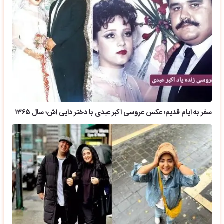
سفر به ایام قدیم؛ عکس عروسی اکبر عبدی با دختر دایی اش؛ سال ۱۳۶۵