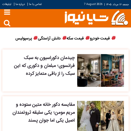
|
|
تماس با ما
درباره ما
تبلیغات
جمعه ۱۶ مرداد ۱۴۰۵
|
7 August 2026
قیمت خودرو
قیمت سکه
دانش آراستگی
پرسپولیس
چیدمان دکوراسیون به سبک
فرانسوی؛ مبلمان و دکوری که این
سبک را از باقی متمایز کرده
مقایسه دکور خانه متین ستوده و
مریم مومن؛ یکی سلیقه ثروتمندان
اصیل یکی اما جوان پسند