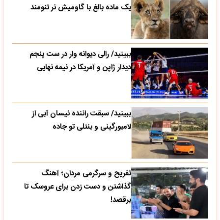
یک ماده بالغ با گاومیش نر تنومند
ببینید/ رالی دیوانه وار در ست پنجم
دیدار ژاپن و آمریکا در نیمه نهایی
ببینید/ سبقت راننده نیسان آبی از
لامبورگینی و بنتلی تو جاده
تفریح و سرگرمی مردان؛ آهنگ
گذاشتن و دست زدن برای عروسک تا
برقصد!