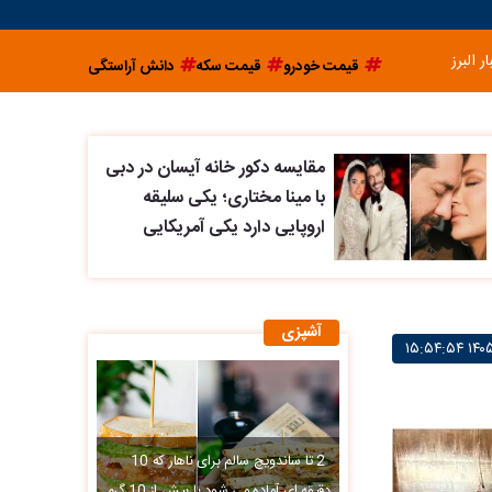
ار البرز
قیمت خودرو
قیمت سکه
دانش آراستگی
مقایسه دکور خانه آیسان در دبی
با مینا مختاری؛ یکی سلیقه
اروپایی دارد یکی آمریکایی
آشپزی
2 تا ساندویچ سالم برای ناهار که 10
دقیقه ای آماده می شود با بیش از 10 گرم