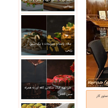
پروتئین
سالاد پاستا و سبزیجات با یک سس
رژیمی
طرز تهیه کیک شکلاتی کافه ای به همراه
سس گاناش
ستور کار