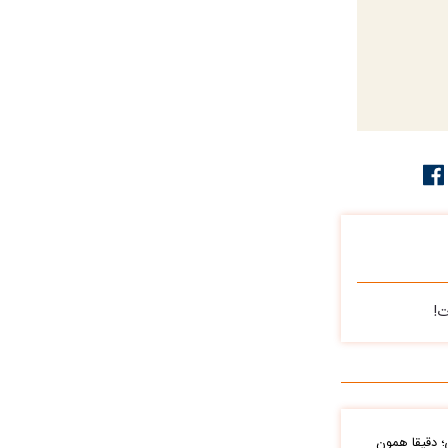
ت!
؛ دقیقا همون