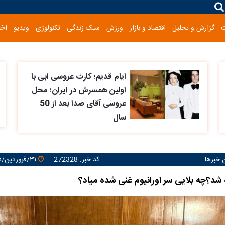
گزارش و تحلیل
اقتصاد و بازار
ورزش
سبک زندگی
تکنولوژی
ویدیو
اخب
ایام قدیم؛ کارت عروسی ابی با
اولین همسرش در ایران؛ محل
عروسی آقای صدا بعد از 50
سال
ن خبرها
کد خبر: 272328
۳۱/فروردین/۱۴۰۵ ۱۵:۵۴:۵۴
؟چه بلایی سر اورانیوم غنی شده میاد؟