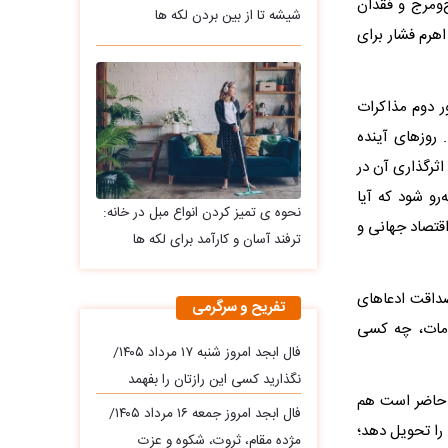
‌ومرج و فقدان
شیشه تا از بین بردن لکه ها
اهرم فشار برای
ر دوم مذاکرات
 روزهای آینده
اثرگذاری آن در
رو شود که آیا
نحوه ی تمیز کردن انواع مبل در خانه:
اقتصاد جهانی و
ترفند آسان و کارآمد برای لکه ها
داقت ادعاهای
تفریح و سرگرمی
امات، چه کسی
فال ابجد امروز شنبه ۱۷ مرداد ۱۴۰۵/
نگذارید کسی این رازتان را بفهمد
ن حاضر است هم
فال ابجد امروز جمعه ۱۶ مرداد ۱۴۰۵/
 را تحویل دهد؛
مژده مقام، ثروت، شکوه و عزت