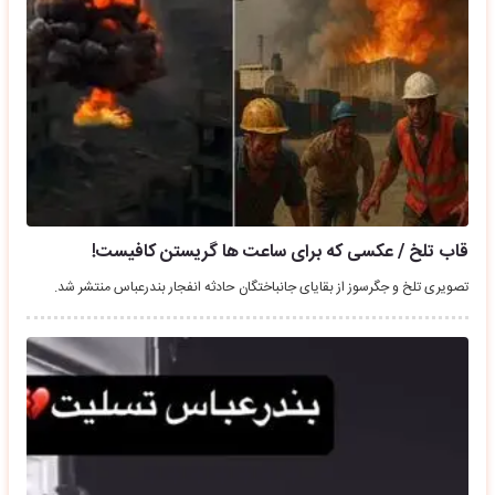
قاب تلخ / عکسی که برای ساعت ها گریستن کافیست!
تصویری تلخ و جگرسوز از بقایای جانباختگان حادثه انفجار بندرعباس منتشر شد.