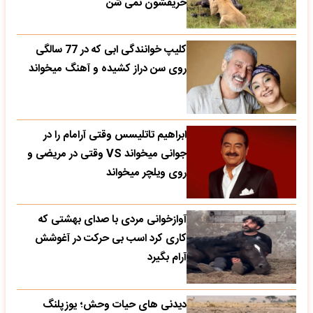
حریفشون نمی‌ شن
کلیپ خوانندگی ابی که در 77 سالگی
روی سن دراز کشیده و آهنگ میخواند
ابراهیم تاتلیسس وقتی آرامام را در
جوانی میخواند VS وقتی در مریضی و
روی ویلچر میخواند
آوازخوانی مردی با صدای بهشتی که
کاری کرد اسب بی حرکت در آغوشش
آرام بگیرد
دیدنی های حیات وحش؛ یوزپلنگ