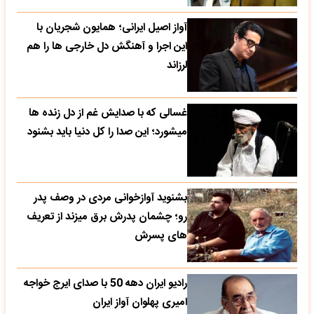
آواز اصیل ایرانی؛ همایون شجریان با
این اجرا و آهنگش دل خارجی ها را هم
لرزاند
غسالی که با صدایش غم از دل زنده ها
میشورد؛ این صدا را کل دنیا باید بشنود
بشنوید آوازخوانی مردی در وصف پدر
رو؛ چشمان پدرش برق میزند از تعریف
های پسرش
رادیو ایران دهه 50 با صدای ایرج خواجه
امیری پهلوان آواز ایران