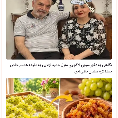
نگاهی به دکوراسیون لاکچری منزل حمید لولایی به سلیقه همسر خاص
پسندش؛ مبلمان یعنی این