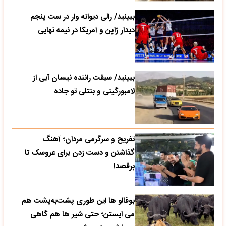
ببینید/ رالی دیوانه وار در ست پنجم
دیدار ژاپن و آمریکا در نیمه نهایی
ببینید/ سبقت راننده نیسان آبی از
لامبورگینی و بنتلی تو جاده
تفریح و سرگرمی مردان؛ آهنگ
گذاشتن و دست زدن برای عروسک تا
برقصد!
بوفالو ها این‌ طوری پشت‌به‌پشت هم
می‌ ایستن؛ حتی شیر ها هم گاهی