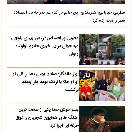
مطربی خیابانی؛ هنرمندی این خانم در کنار غم پدر که بالا ایستاده
شهر را ماتم زده کرد
مطربی پر احساس؛ رقص زیبای بلوچی
مرد جوان در بی خبری خانوم نوازنده
ویولن
آواز ماندگار؛ صادق بوقی بعد از کلی آو
آو آو حالا با اردک بودم غاز اومدم
برگشت
پسر خوش صدا یکی از سخت ترین
آهنگ های همایون شجریان را فوق
حرفه ای اجرا کرد