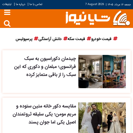
|
|
تماس با ما
درباره ما
تبلیغات
جمعه ۱۶ مرداد ۱۴۰۵
|
7 August 2026
قیمت خودرو
قیمت سکه
دانش آراستگی
پرسپولیس
چیدمان دکوراسیون به سبک
فرانسوی؛ مبلمان و دکوری که این
سبک را از باقی متمایز کرده
مقایسه دکور خانه متین ستوده و
مریم مومن؛ یکی سلیقه ثروتمندان
اصیل یکی اما جوان پسند