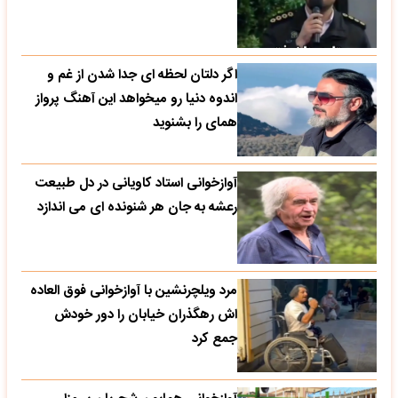
اگر دلتان لحظه ای جدا شدن از غم و
اندوه دنیا رو میخواهد این آهنگ پرواز
همای را بشنوید
آوازخوانی استاد کاویانی در دل طبیعت
رعشه به جان هر شنونده ای می اندازد
مرد ویلچرنشین با آوازخوانی فوق العاده
اش رهگذران خیابان را دور خودش
جمع کرد