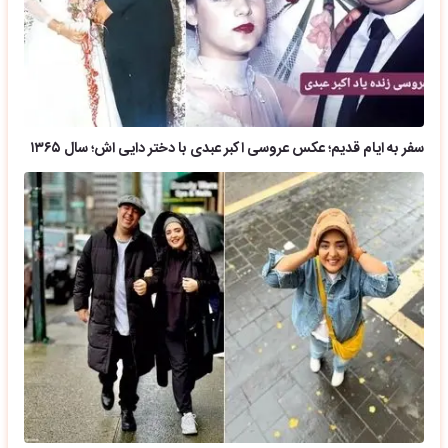
سفر به ایام قدیم؛ عکس عروسی اکبر عبدی با دختر دایی اش؛ سال ۱۳۶۵