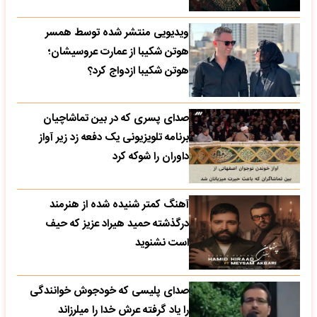
ویدیویی منتشر شده توسط همسر
هوتن شکیبا از عمارت عروسیشان؛
هوتن شکیبا ازدواج کرد؟
صدای پسری که در بین تماشاچیان
برنامه تلویزیونی یک دفعه زد زیر آواز
داوران را شوکه کرد
آهنگ کمتر شنیده شده از هنرمند
درگذشته حمید هیراد عزیز که حیف
است نشنوید
صدای پلیسی که خودجوش خوانندگی
را یاد گرفته عرش خدا را میلرزاند