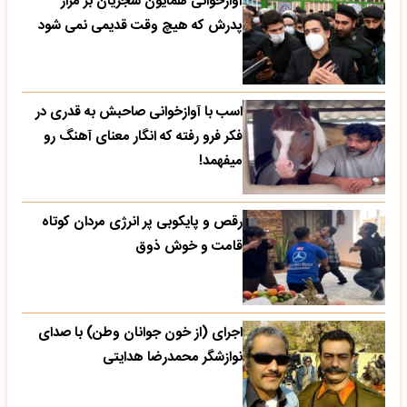
آوازخوانی همایون شجریان بر مزار
پدرش که هیچ وقت قدیمی نمی شود
اسب با آوازخوانی صاحبش به قدری در
فکر فرو رفته که انگار معنای آهنگ رو
میفهمد!
رقص و پایکوبی پر انرژی مردان کوتاه
قامت و خوش ذوق
اجرای (از خون جوانان وطن) با صدای
نوازشگر محمدرضا هدایتی