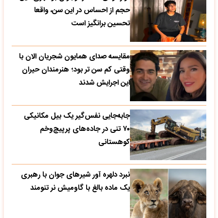
حجم از احساس در این سن، واقعا
تحسین‌ برانگیز است
مقایسه صدای همایون شجریان الان با
وقتی کم سن تر بود؛ هنرمندان حیران
این اجرایش شدند
جابه‌جایی نفس‌گیر یک بیل مکانیکی
۷۰ تنی در جاده‌های پرپیچ‌وخم
کوهستانی
نبرد دلهره آور شیرهای جوان با رهبری
یک ماده بالغ با گاومیش نر تنومند