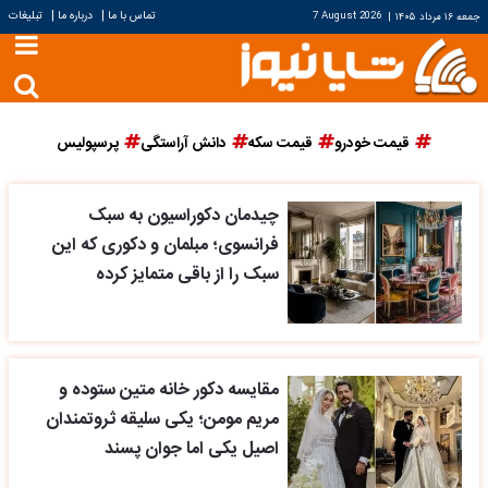
|
|
تماس با ما
درباره ما
تبلیغات
جمعه ۱۶ مرداد ۱۴۰۵
|
7 August 2026
قیمت خودرو
قیمت سکه
دانش آراستگی
پرسپولیس
چیدمان دکوراسیون به سبک
فرانسوی؛ مبلمان و دکوری که این
سبک را از باقی متمایز کرده
مقایسه دکور خانه متین ستوده و
مریم مومن؛ یکی سلیقه ثروتمندان
اصیل یکی اما جوان پسند