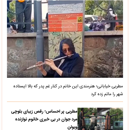
مطربی خیابانی؛ هنرمندی این خانم در کنار غم پدر که بالا ایستاده
شهر را ماتم زده کرد
مطربی پر احساس؛ رقص زیبای بلوچی
مرد جوان در بی خبری خانوم نوازنده
ویولن