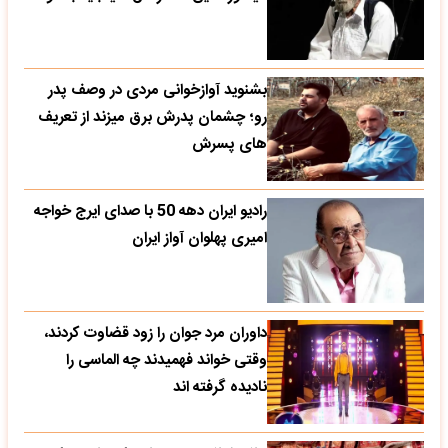
بشنوید آوازخوانی مردی در وصف پدر
رو؛ چشمان پدرش برق میزند از تعریف
های پسرش
رادیو ایران دهه 50 با صدای ایرج خواجه
امیری پهلوان آواز ایران
داوران مرد جوان را زود قضاوت کردند،
وقتی خواند فهمیدند چه الماسی را
نادیده گرفته اند