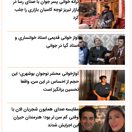
ترانه خوانی پسر جوان با صدای رسا در
بازار تبریز توجه کاسبان بازاری را جلب
کرد
آواز خوانی قدیمی استاد خوانساری و
استاد گپا در جوانی
آوازخوانی محشر نوجوان بوشهری؛ این
حجم از احساس در این سن، واقعا
تحسین‌ برانگیز است
مقایسه صدای همایون شجریان الان با
وقتی کم سن تر بود؛ هنرمندان حیران
این اجرایش شدند