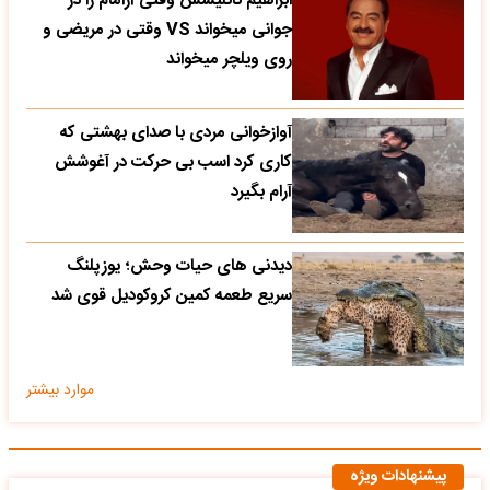
ابراهیم تاتلیسس وقتی آرامام را در
جوانی میخواند VS وقتی در مریضی و
روی ویلچر میخواند
آوازخوانی مردی با صدای بهشتی که
کاری کرد اسب بی حرکت در آغوشش
آرام بگیرد
دیدنی های حیات وحش؛ یوزپلنگ
سریع طعمه کمین کروکودیل قوی شد
موارد بیشتر
پیشنهادات ویژه