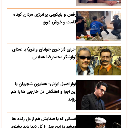
رقص و پایکوبی پر انرژی مردان کوتاه
قامت و خوش ذوق
اجرای (از خون جوانان وطن) با صدای
نوازشگر محمدرضا هدایتی
آواز اصیل ایرانی؛ همایون شجریان با
این اجرا و آهنگش دل خارجی ها را هم
لرزاند
غسالی که با صدایش غم از دل زنده ها
میشورد؛ این صدا را کل دنیا باید بشنود