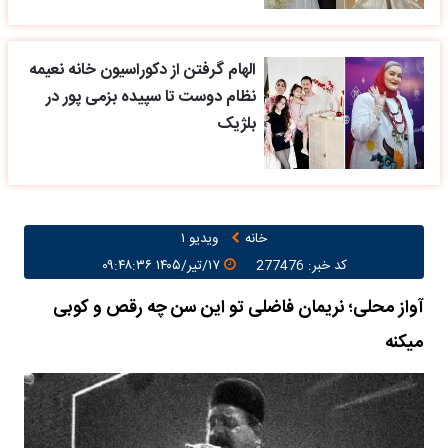
الهام گرفتن از دکوراسیون خانه نعیمه
نظام دوست تا سپیده بزمی پور در
بلژیک
خانه
ویدیو ۱
کد خبر: 277476
۱۷/تیر/۱۴۰۵ ۰۹:۴۸:۳۶
آواز محلی؛ نریمان فاضلی تو این سن چه رقص و کوبی
میکنه