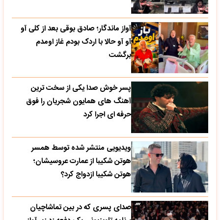
آواز ماندگار؛ صادق بوقی بعد از کلی آو
آو آو حالا با اردک بودم غاز اومدم
برگشت
پسر خوش صدا یکی از سخت ترین
آهنگ های همایون شجریان را فوق
حرفه ای اجرا کرد
ویدیویی منتشر شده توسط همسر
هوتن شکیبا از عمارت عروسیشان؛
هوتن شکیبا ازدواج کرد؟
صدای پسری که در بین تماشاچیان