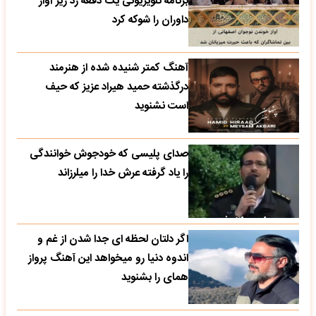
برنامه تلویزیونی یک دفعه زد زیر آواز
داوران را شوکه کرد
آهنگ کمتر شنیده شده از هنرمند
درگذشته حمید هیراد عزیز که حیف
است نشنوید
صدای پلیسی که خودجوش خوانندگی
را یاد گرفته عرش خدا را میلرزاند
اگر دلتان لحظه ای جدا شدن از غم و
اندوه دنیا رو میخواهد این آهنگ پرواز
همای را بشنوید