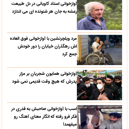
آوازخوانی استاد کاویانی در دل طبیعت
رعشه به جان هر شنونده ای می اندازد
مرد ویلچرنشین با آوازخوانی فوق العاده
اش رهگذران خیابان را دور خودش
جمع کرد
آوازخوانی همایون شجریان بر مزار
پدرش که هیچ وقت قدیمی نمی شود
اسب با آوازخوانی صاحبش به قدری در
فکر فرو رفته که انگار معنای آهنگ رو
میفهمد!