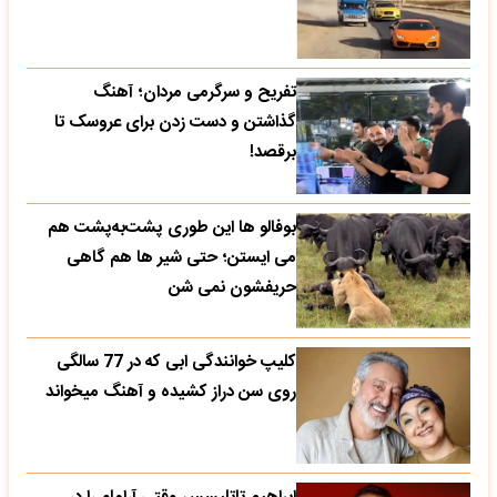
تفریح و سرگرمی مردان؛ آهنگ
گذاشتن و دست زدن برای عروسک تا
برقصد!
بوفالو ها این‌ طوری پشت‌به‌پشت هم
می‌ ایستن؛ حتی شیر ها هم گاهی
حریفشون نمی‌ شن
کلیپ خوانندگی ابی که در 77 سالگی
روی سن دراز کشیده و آهنگ میخواند