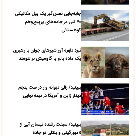
جابه‌جایی نفس‌گیر یک بیل مکانیکی
۷۰ تنی در جاده‌های پرپیچ‌وخم
کوهستانی
نبرد دلهره آور شیرهای جوان با رهبری
یک ماده بالغ با گاومیش نر تنومند
ببینید/ رالی دیوانه وار در ست پنجم
دیدار ژاپن و آمریکا در نیمه نهایی
ببینید/ سبقت راننده نیسان آبی از
لامبورگینی و بنتلی تو جاده