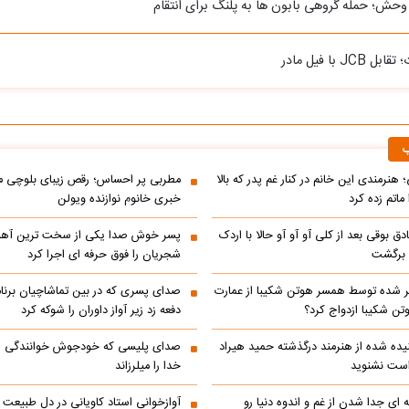
حش؛ حمله گروهی بابون ها به پلنگ برای انتقام
J با فیل مادر
ب
 هنرمندی این خانم در کنار غم پدر که بالا
مطربی پر احساس؛ رقص زیبای بلوچی مر
ماتم زده کرد
خبری خانوم نوازنده ویولن
ادق بوقی بعد از کلی آو آو آو حالا با اردک
پسر خوش صدا یکی از سخت ترین آه
م برگشت
شجریان را فوق حرفه ای اجرا کرد
 شده توسط همسر هوتن شکیبا از عمارت
صدای پسری که در بین تماشاچیان برنام
ن شکیبا ازدواج کرد؟
دفعه زد زیر آواز داوران را شوکه کرد
ده شده از هنرمند درگذشته حمید هیراد
صدای پلیسی که خودجوش خوانندگی را 
است نشنوید
خدا را میلرزاند
 ای جدا شدن از غم و اندوه دنیا رو
آوازخوانی استاد کاویانی در دل طبیعت