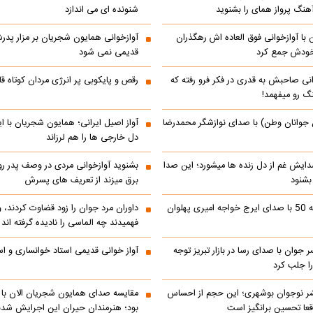
هنگ پرواز همای را بشنوید
شنونده ای می اندازد
با آوازخوانی فوق العاده اش رهگذران
آوازخوانی همایون شجریان بر مزار پد
 خودش جمع کرد
قدیمی نمی شود
انی صاحبش به قدری در فکر فرو رفته که
رقص و پایکوبی پر انرژی مردان کوتاه
نگ رو میفهمد!
 جوانان وطن) با صدای نوازشگر محمدرضا
آواز اصیل ایرانی؛ همایون شجریان با 
دل خارجی ها را هم لرزاند
دایش غم از دل زنده ها میشورد؛ این صدا
بشنوید آوازخوانی مردی در وصف پدر 
 بشنود
برق میزند از تعریف های پسرش
رادیو ایران دهه 50 با صدای ایرج خواجه امیری پهلوان
داوران مرد جوان را زود قضاوت کردند، 
فهمیدند چه الماسی را نادیده گرفته اند
ر جوان با صدای رسا در بازار تبریز توجه
آواز خوانی قدیمی استاد خوانساری و است
را جلب کرد
شر نوجوان بوشهری؛ این حجم از احساس
مقایسه صدای همایون شجریان الان با 
عا تحسین‌ برانگیز است
بود؛ هنرمندان حیران این اجرایش شدن