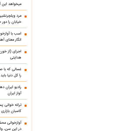
میخواهد این آ
مرد ویلچرنشین 
خیابان را دور
اسب با آوازخو
انگار معنای آه
اجرای (از خون
هدایتی
غسالی که با ص
را کل دنیا باید
آواز ایران
ترانه خوانی پس
کاسبان بازاری 
آوازخوانی مح
در این سن، واق