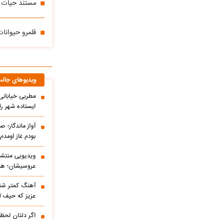
مستند حیات و
قلمرو حیوانات؛ تقابل CB
ویدیوهای جال
مطربی خیابانی؛
ایستاده شهر را 
آواز ماندگار؛ ص
بودم غاز اومد
ویدیویی منتشر
عروسیشان؛ هوت
آهنگ کمتر شنی
عزیز که حیف 
اگر دلتان لحظه