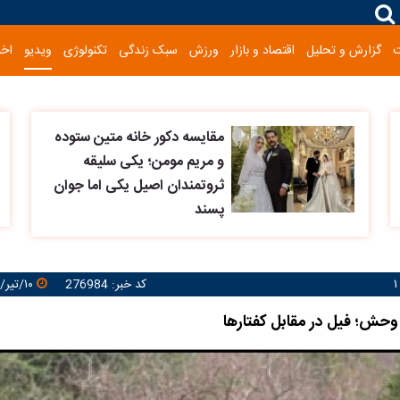
گزارش و تحلیل
اقتصاد و بازار
ورزش
سبک زندگی
تکنولوژی
ویدیو
اخب
مقایسه دکور خانه متین ستوده
و مریم مومن؛ یکی سلیقه
ثروتمندان اصیل یکی اما جوان
پسند
کد خبر: 276984
۱۰/تیر/۱۴۰۵ ۱۷:۵۴:۴۸
حش؛ فیل در مقابل کفتارها