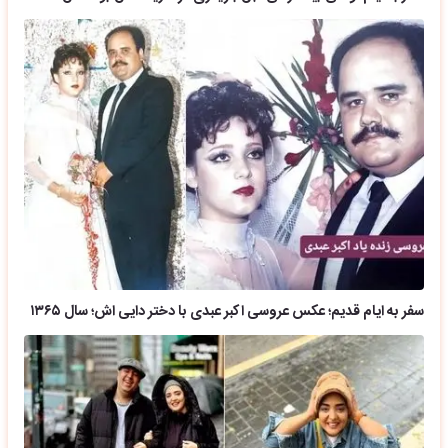
سفر به ایام قدیم؛ عکس عروسی اکبر عبدی با دختر دایی اش؛ سال ۱۳۶۵