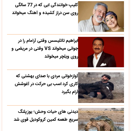
کلیپ خوانندگی ابی که در 77 سالگی
روی سن دراز کشیده و آهنگ میخواند
ابراهیم تاتلیسس وقتی آرامام را در
جوانی میخواند VS وقتی در مریضی و
روی ویلچر میخواند
آوازخوانی مردی با صدای بهشتی که
کاری کرد اسب بی حرکت در آغوشش
آرام بگیرد
دیدنی های حیات وحش؛ یوزپلنگ
سریع طعمه کمین کروکودیل قوی شد