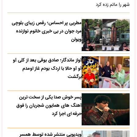
شهر را ماتم زده کرد
مطربی پر احساس؛ رقص زیبای بلوچی
مرد جوان در بی خبری خانوم نوازنده
ویولن
آواز ماندگار؛ صادق بوقی بعد از کلی آو
آو آو حالا با اردک بودم غاز اومدم
برگشت
پسر خوش صدا یکی از سخت ترین
آهنگ های همایون شجریان را فوق
حرفه ای اجرا کرد
ویدیویی منتشر شده توسط همسر