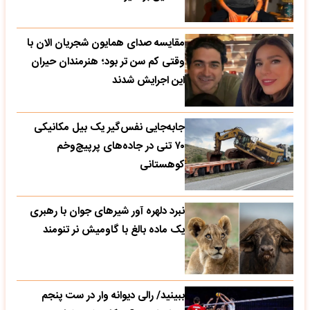
مقایسه صدای همایون شجریان الان با
وقتی کم سن تر بود؛ هنرمندان حیران
این اجرایش شدند
جابه‌جایی نفس‌گیر یک بیل مکانیکی
۷۰ تنی در جاده‌های پرپیچ‌وخم
کوهستانی
نبرد دلهره آور شیرهای جوان با رهبری
یک ماده بالغ با گاومیش نر تنومند
ببینید/ رالی دیوانه وار در ست پنجم