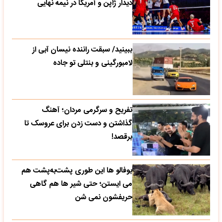
دیدار ژاپن و آمریکا در نیمه نهایی
ببینید/ سبقت راننده نیسان آبی از
لامبورگینی و بنتلی تو جاده
تفریح و سرگرمی مردان؛ آهنگ
گذاشتن و دست زدن برای عروسک تا
برقصد!
بوفالو ها این‌ طوری پشت‌به‌پشت هم
می‌ ایستن؛ حتی شیر ها هم گاهی
حریفشون نمی‌ شن