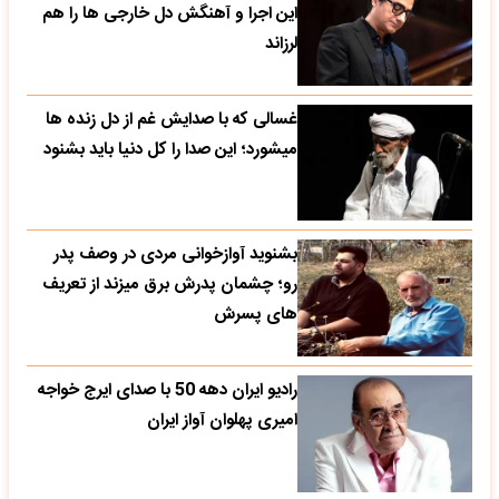
این اجرا و آهنگش دل خارجی ها را هم
لرزاند
غسالی که با صدایش غم از دل زنده ها
میشورد؛ این صدا را کل دنیا باید بشنود
بشنوید آوازخوانی مردی در وصف پدر
رو؛ چشمان پدرش برق میزند از تعریف
های پسرش
رادیو ایران دهه 50 با صدای ایرج خواجه
امیری پهلوان آواز ایران