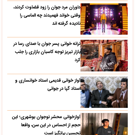
داوران مرد جوان را زود قضاوت کردند،
وقتی خواند فهمیدند چه الماسی را
نادیده گرفته اند
ترانه خوانی پسر جوان با صدای رسا در
بازار تبریز توجه کاسبان بازاری را جلب
کرد
آواز خوانی قدیمی استاد خوانساری و
استاد گپا در جوانی
آوازخوانی محشر نوجوان بوشهری؛ این
حجم از احساس در این سن، واقعا
تحسین‌ برانگیز است