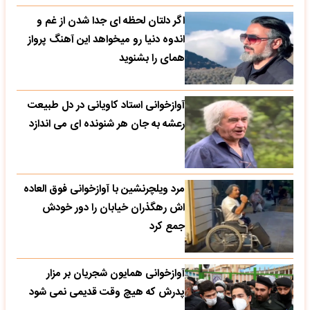
اگر دلتان لحظه ای جدا شدن از غم و
اندوه دنیا رو میخواهد این آهنگ پرواز
همای را بشنوید
آوازخوانی استاد کاویانی در دل طبیعت
رعشه به جان هر شنونده ای می اندازد
مرد ویلچرنشین با آوازخوانی فوق العاده
اش رهگذران خیابان را دور خودش
جمع کرد
آوازخوانی همایون شجریان بر مزار
پدرش که هیچ وقت قدیمی نمی شود