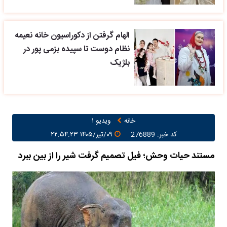
الهام گرفتن از دکوراسیون خانه نعیمه
نظام دوست تا سپیده بزمی پور در
بلژیک
خانه
ویدیو ۱
کد خبر: 276889
۰۹/تیر/۱۴۰۵ ۲۲:۵۴:۲۳
مستند حیات وحش؛ فیل تصمیم گرفت شیر را از بین ببرد