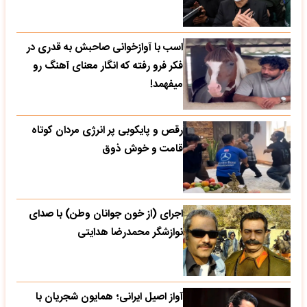
اسب با آوازخوانی صاحبش به قدری در
فکر فرو رفته که انگار معنای آهنگ رو
میفهمد!
رقص و پایکوبی پر انرژی مردان کوتاه
قامت و خوش ذوق
اجرای (از خون جوانان وطن) با صدای
نوازشگر محمدرضا هدایتی
آواز اصیل ایرانی؛ همایون شجریان با