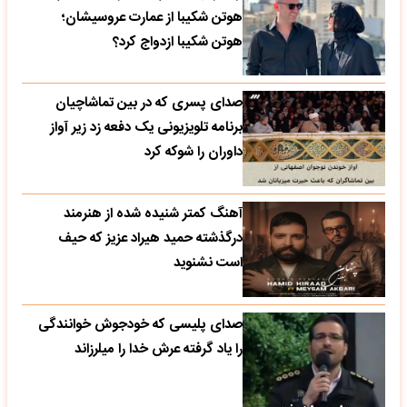
هوتن شکیبا از عمارت عروسیشان؛
هوتن شکیبا ازدواج کرد؟
صدای پسری که در بین تماشاچیان
برنامه تلویزیونی یک دفعه زد زیر آواز
داوران را شوکه کرد
آهنگ کمتر شنیده شده از هنرمند
درگذشته حمید هیراد عزیز که حیف
است نشنوید
صدای پلیسی که خودجوش خوانندگی
را یاد گرفته عرش خدا را میلرزاند