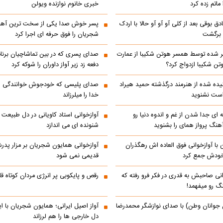
ماتم زده کرد
خبری خانوم نوازنده ویولن
ادق بوقی بعد از کلی آو آو آو حالا با اردک
پسر خوش صدا یکی از سخت ترین آه
م برگشت
شجریان را فوق حرفه ای اجرا کرد
 شده توسط همسر هوتن شکیبا از عمارت
صدای پسری که در بین تماشاچیان برنام
ن شکیبا ازدواج کرد؟
دفعه زد زیر آواز داوران را شوکه کرد
ده شده از هنرمند درگذشته حمید هیراد
صدای پلیسی که خودجوش خوانندگی را 
است نشنوید
خدا را میلرزاند
 ای جدا شدن از غم و اندوه دنیا رو
آوازخوانی استاد کاویانی در دل طبیعت
هنگ پرواز همای را بشنوید
شنونده ای می اندازد
با آوازخوانی فوق العاده اش رهگذران
آوازخوانی همایون شجریان بر مزار پد
 خودش جمع کرد
قدیمی نمی شود
انی صاحبش به قدری در فکر فرو رفته که
رقص و پایکوبی پر انرژی مردان کوتاه
نگ رو میفهمد!
 جوانان وطن) با صدای نوازشگر محمدرضا
آواز اصیل ایرانی؛ همایون شجریان با 
دل خارجی ها را هم لرزاند