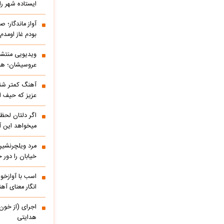
ایستاده شهر را 
آواز ماندگار؛ ص
بودم غاز اومد
ویدیویی منتشر
عروسیشان؛ هوت
آهنگ کمتر شنی
عزیز که حیف 
اگر دلتان لحظه
میخواهد این آ
مرد ویلچرنشین 
خیابان را دور
اسب با آوازخو
انگار معنای آه
اجرای (از خون
هدایتی