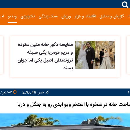
گزارش و تحلیل
اقتصاد و بازار
ورزش
سبک زندگی
تکنولوژی
ویدیو
اخب
مقایسه دکور خانه متین ستوده
و مریم مومن؛ یکی سلیقه
ثروتمندان اصیل یکی اما جوان
پسند
کد خبر: 276649
۰۷/تیر/۱۴۰۵ ۱۱:۳۷:۳۳