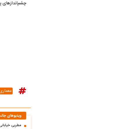
چشم‌اندازهای پا
معماری I
ویدیوهای جال
مطربی خیابانی؛