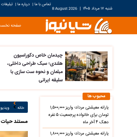
تماس با ما
درباره ما
تبلیغات
|
|
شنبه ۱۷ مرداد ۱۴۰۵
|
8 August 2026
صفحه نخست
چیدمان خاص دکوراسیون
هلندی؛ سبک طراحی داخلی،
مبلمان و نحوه ست سازی با
سلیقه ایرانی
محبوب ها
یارانه معیشتی مرداد؛ واریز ۱,۵۰۰,۰۰۰
خانه
ویدیو ۱
تومان برای خانواده پرجمعیت ۵ نفره
مستند حیات و
دهک ۴ آخر ماه
یارانه معیشتی مرداد؛ واریز ۱,۸۰۰,۰۰۰