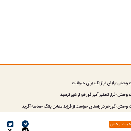
 وحش؛ پایان تراژیک برای حیوانات
وحش؛ فرار تحقیر آمیز گورخر؛ از شیر ترسید
وحش؛ گورخر‌ در‌ راستای حراست از فرزند مقابل پلنگ حماسه آفرید
حیات وحش