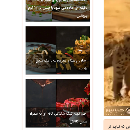
2 تا ساندویچ سالم برای ناهار که 10
دقیقه ای آماده می شود با بیش از 10 گرم
پروتئین
سالاد پاستا و سبزیجات با یک سس
رژیمی
طرز تهیه کیک شکلاتی کافه ای به همراه
سس گاناش
 که نباید از