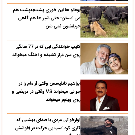
بوفالو ها این‌ طوری پشت‌به‌پشت هم
می‌ ایستن؛ حتی شیر ها هم گاهی
حریفشون نمی‌ شن
کلیپ خوانندگی ابی که در 77 سالگی
روی سن دراز کشیده و آهنگ میخواند
ابراهیم تاتلیسس وقتی آرامام را در
جوانی میخواند VS وقتی در مریضی و
روی ویلچر میخواند
آوازخوانی مردی با صدای بهشتی که
کاری کرد اسب بی حرکت در آغوشش