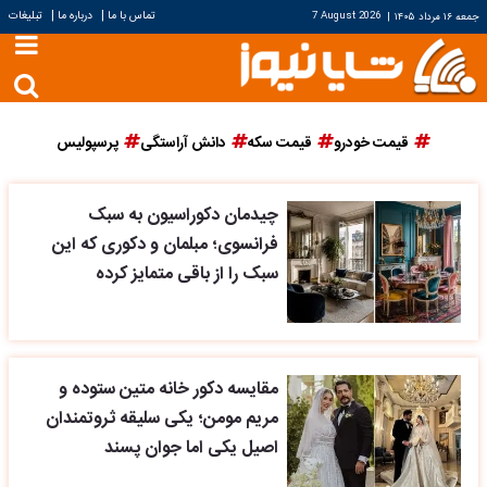
|
|
تماس با ما
درباره ما
تبلیغات
جمعه ۱۶ مرداد ۱۴۰۵
|
7 August 2026
قیمت خودرو
قیمت سکه
دانش آراستگی
پرسپولیس
چیدمان دکوراسیون به سبک
فرانسوی؛ مبلمان و دکوری که این
سبک را از باقی متمایز کرده
مقایسه دکور خانه متین ستوده و
مریم مومن؛ یکی سلیقه ثروتمندان
اصیل یکی اما جوان پسند