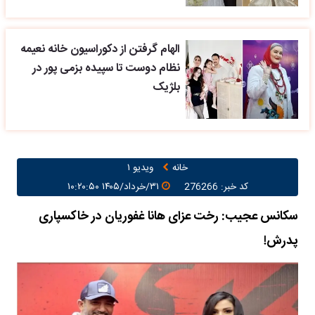
الهام گرفتن از دکوراسیون خانه نعیمه
نظام دوست تا سپیده بزمی پور در
بلژیک
خانه
ویدیو ۱
کد خبر: 276266
۳۱/خرداد/۱۴۰۵ ۱۰:۲۰:۵۰
سکانس عجیب: رخت عزای هانا غفوریان در خاکسپاری
پدرش!