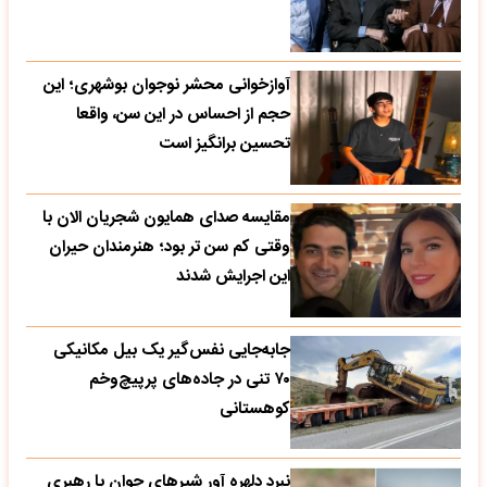
آوازخوانی محشر نوجوان بوشهری؛ این
حجم از احساس در این سن، واقعا
تحسین‌ برانگیز است
مقایسه صدای همایون شجریان الان با
وقتی کم سن تر بود؛ هنرمندان حیران
این اجرایش شدند
جابه‌جایی نفس‌گیر یک بیل مکانیکی
۷۰ تنی در جاده‌های پرپیچ‌وخم
کوهستانی
نبرد دلهره آور شیرهای جوان با رهبری