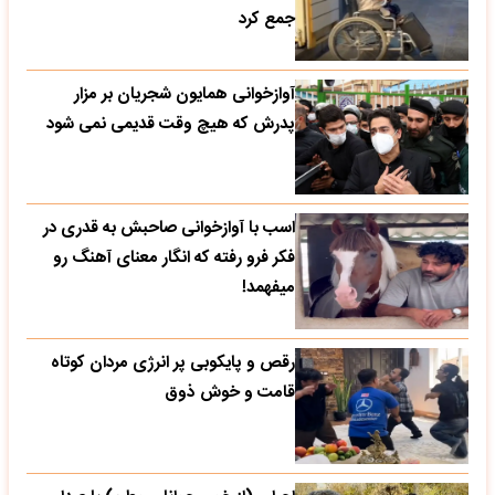
جمع کرد
آوازخوانی همایون شجریان بر مزار
پدرش که هیچ وقت قدیمی نمی شود
اسب با آوازخوانی صاحبش به قدری در
فکر فرو رفته که انگار معنای آهنگ رو
میفهمد!
رقص و پایکوبی پر انرژی مردان کوتاه
قامت و خوش ذوق