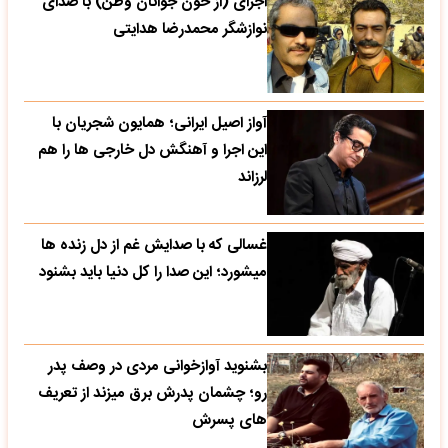
اجرای (از خون جوانان وطن) با صدای
نوازشگر محمدرضا هدایتی
آواز اصیل ایرانی؛ همایون شجریان با
این اجرا و آهنگش دل خارجی ها را هم
لرزاند
غسالی که با صدایش غم از دل زنده ها
میشورد؛ این صدا را کل دنیا باید بشنود
بشنوید آوازخوانی مردی در وصف پدر
رو؛ چشمان پدرش برق میزند از تعریف
های پسرش