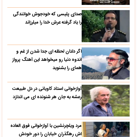
صدای پلیسی که خودجوش خوانندگی
را یاد گرفته عرش خدا را میلرزاند
اگر دلتان لحظه ای جدا شدن از غم و
اندوه دنیا رو میخواهد این آهنگ پرواز
همای را بشنوید
آوازخوانی استاد کاویانی در دل طبیعت
رعشه به جان هر شنونده ای می اندازد
مرد ویلچرنشین با آوازخوانی فوق العاده
اش رهگذران خیابان را دور خودش