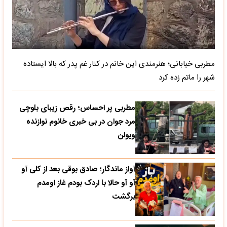
مطربی خیابانی؛ هنرمندی این خانم در کنار غم پدر که بالا ایستاده
شهر را ماتم زده کرد
مطربی پر احساس؛ رقص زیبای بلوچی
مرد جوان در بی خبری خانوم نوازنده
ویولن
آواز ماندگار؛ صادق بوقی بعد از کلی آو
آو آو حالا با اردک بودم غاز اومدم
برگشت