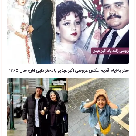
سفر به ایام قدیم؛ عکس عروسی اکبر عبدی با دختر دایی اش؛ سال ۱۳۶۵