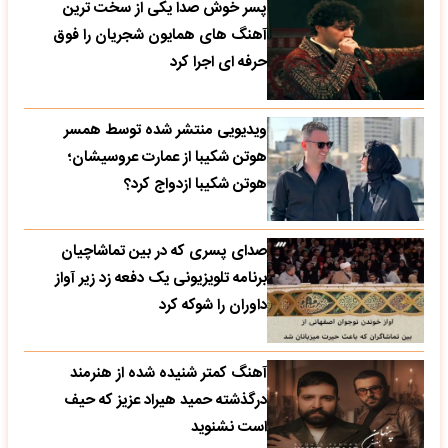
پسر خوش صدا یکی از سخت ترین
آهنگ های همایون شجریان را فوق
حرفه ای اجرا کرد
ویدیویی منتشر شده توسط همسر
هوتن شکیبا از عمارت عروسیشان؛
هوتن شکیبا ازدواج کرد؟
صدای پسری که در بین تماشاچیان
برنامه تلویزیونی یک دفعه زد زیر آواز
داوران را شوکه کرد
آهنگ کمتر شنیده شده از هنرمند
درگذشته حمید هیراد عزیز که حیف
است نشنوید