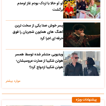
آو آو حالا با اردک بودم غاز اومدم
برگشت
پسر خوش صدا یکی از سخت ترین
آهنگ های همایون شجریان را فوق
حرفه ای اجرا کرد
ویدیویی منتشر شده توسط همسر
هوتن شکیبا از عمارت عروسیشان؛
هوتن شکیبا ازدواج کرد؟
موارد بیشتر
پیشنهادات ویژه