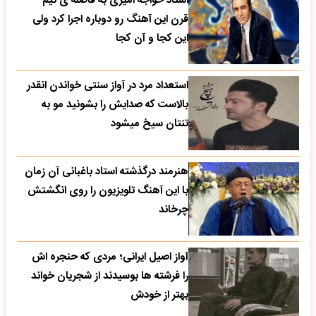
استاد خواجه امیری به فاصله ی نیم
قرن این آهنگ رو دوباره اجرا کرد ولی
این کجا و آن کجا
استعداد مرد در آواز سنتی خواندن انقدر
بالاست که صدایش را بشونید مو به
تنتان سیخ میشود
هنرمند درگذشته استاد باغبانی آن زمان
با این آهنگ تلویزیون را روی انگشتش
چرخاند
آواز اصیل ایرانی؛ مردی که حنجره اش
را فرشته ها بوسیدند از شجریان خواند
بهتر از خودش