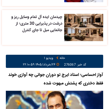
چیدمان ایده آل تمام وسایل ریز و
درشت در پذیرایی 30 متری؛ از
جانمایی مبل تا جای کنترل
خانه
ویدیو ۱
کد خبر: 276067
۲۶/خرداد/۱۴۰۵ ۲۲:۱۰:۵۹
آواز احساسی؛ استاد ایرج تو دوران جوانی چه آوازی خوند
فقط دختری که پشتش مبهوت شده