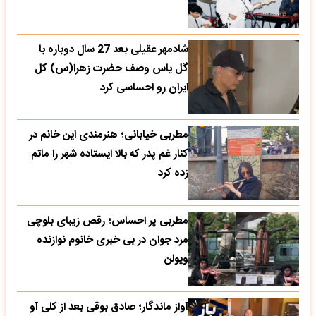
شادمهر عقیلی بعد 27 سال دوباره با
گل یاس وصف حضرت زهرا(س) کل
ایران رو احساسی کرد
مطربی خیابانی؛ هنرمندی این خانم در
کنار غم پدر که بالا ایستاده شهر را ماتم
زده کرد
مطربی پر احساس؛ رقص زیبای بلوچی
مرد جوان در بی خبری خانوم نوازنده
ویولن
آواز ماندگار؛ صادق بوقی بعد از کلی آو