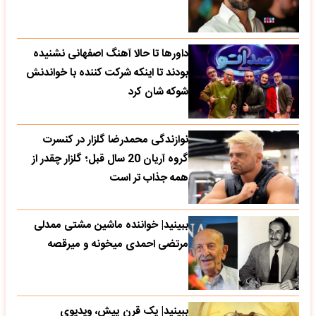
داورها تا حالا آهنگ اصفهانی نشنیده
بودند تا اینکه شرکت کننده با خواندنش
شوکه شان کرد
نوازندگی محمدرضا گلزار در کنسرت
گروه آریان 20 سال قبل؛ گلزار چقدر از
همه جذاب تر است
ببینید| خواننده ماشین مشتی ممدلی
مرتضی احمدی میخونه و میرقصه
ببینید| یک قرن پیش، ویدیوی