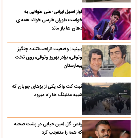
آواز اصیل ایرانی؛ علی طولابی به
خواست داوران فارسی خواند همه ی
دهان ها باز ماند
ببینید| وضعیت ناراحت‌کننده چنگیز
وثوقی، برادر بهروز وثوقی، روی تخت
بیمارستان
ثبت کت واک یکی از بزهای چوپان که
شبیه مدلینگ ها راه میرود
رقص گل امین حیایی در پشت صحنه
که همه را متعجب کرد