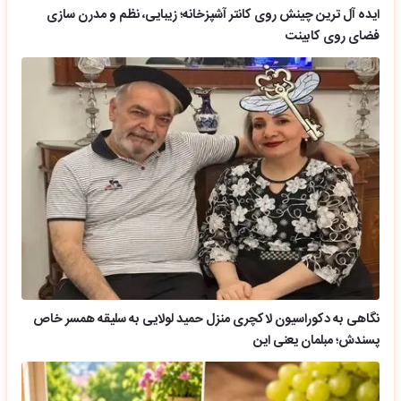
ایده آل ترین چینش روی کانتر آشپزخانه؛ زیبایی، نظم و مدرن سازی
فضای روی کابینت
نگاهی به دکوراسیون لاکچری منزل حمید لولایی به سلیقه همسر خاص
پسندش؛ مبلمان یعنی این