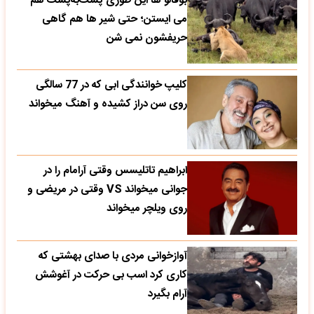
بوفالو ها این‌ طوری پشت‌به‌پشت هم
می‌ ایستن؛ حتی شیر ها هم گاهی
حریفشون نمی‌ شن
کلیپ خوانندگی ابی که در 77 سالگی
روی سن دراز کشیده و آهنگ میخواند
ابراهیم تاتلیسس وقتی آرامام را در
جوانی میخواند VS وقتی در مریضی و
روی ویلچر میخواند
آوازخوانی مردی با صدای بهشتی که
کاری کرد اسب بی حرکت در آغوشش
آرام بگیرد