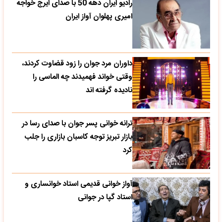
رادیو ایران دهه 50 با صدای ایرج خواجه
امیری پهلوان آواز ایران
داوران مرد جوان را زود قضاوت کردند،
وقتی خواند فهمیدند چه الماسی را
نادیده گرفته اند
ترانه خوانی پسر جوان با صدای رسا در
بازار تبریز توجه کاسبان بازاری را جلب
کرد
آواز خوانی قدیمی استاد خوانساری و
استاد گپا در جوانی