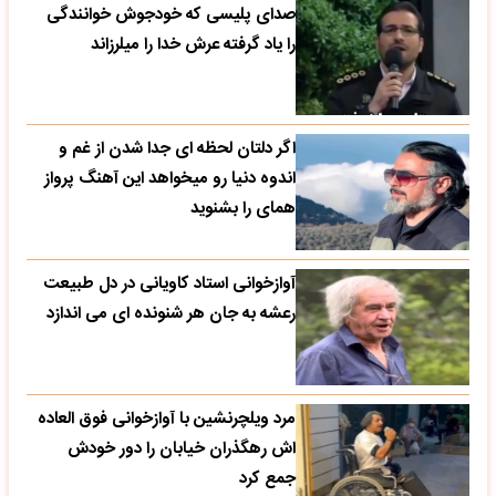
صدای پلیسی که خودجوش خوانندگی
را یاد گرفته عرش خدا را میلرزاند
اگر دلتان لحظه ای جدا شدن از غم و
اندوه دنیا رو میخواهد این آهنگ پرواز
همای را بشنوید
آوازخوانی استاد کاویانی در دل طبیعت
رعشه به جان هر شنونده ای می اندازد
مرد ویلچرنشین با آوازخوانی فوق العاده
اش رهگذران خیابان را دور خودش
جمع کرد