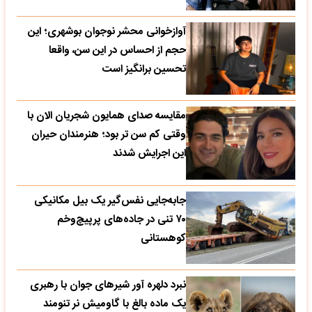
آوازخوانی محشر نوجوان بوشهری؛ این
حجم از احساس در این سن، واقعا
تحسین‌ برانگیز است
مقایسه صدای همایون شجریان الان با
وقتی کم سن تر بود؛ هنرمندان حیران
این اجرایش شدند
جابه‌جایی نفس‌گیر یک بیل مکانیکی
۷۰ تنی در جاده‌های پرپیچ‌وخم
کوهستانی
نبرد دلهره آور شیرهای جوان با رهبری
یک ماده بالغ با گاومیش نر تنومند