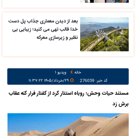
بعد از دیدن معماری جذاب پل دست
خدا قالب تهی می کنید؛ زیبایی بی
نظیر و زیرسازی معرکه
خانه
ویدیو ۱
کد خبر: 276059
۲۹/خرداد/۱۴۰۵ ۱۱:۳۷:۲۲
مستند حیات وحش؛ روباه استتار کرد از کفتار فرار کنه عقاب
برش زد