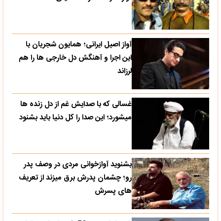
آواز اصیل ایرانی؛ همایون شجریان با
این اجرا و آهنگش دل خارجی ها را هم
لرزاند
غسالی که با صدایش غم از دل زنده ها
میشورد؛ این صدا را کل دنیا باید بشنود
بشنوید آوازخوانی مردی در وصف پدر
رو؛ چشمان پدرش برق میزند از تعریف
های پسرش