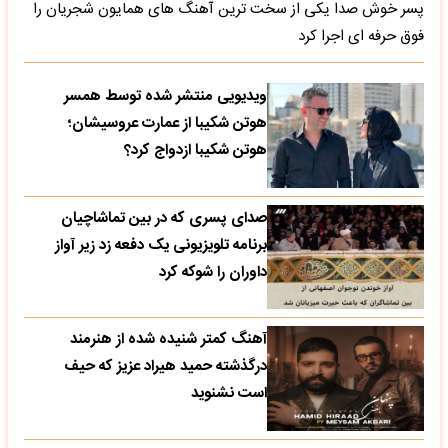
پسر خوش صدا یکی از سخت ترین آهنگ های همایون شجریان را
فوق حرفه ای اجرا کرد
ویدیویی منتشر شده توسط همسر
هوتن شکیبا از عمارت عروسیشان؛
هوتن شکیبا ازدواج کرد؟
صدای پسری که در بین تماشاچیان
برنامه تلویزیونی یک دفعه زد زیر آواز
داوران را شوکه کرد
آهنگ کمتر شنیده شده از هنرمند
درگذشته حمید هیراد عزیز که حیف
است نشنوید