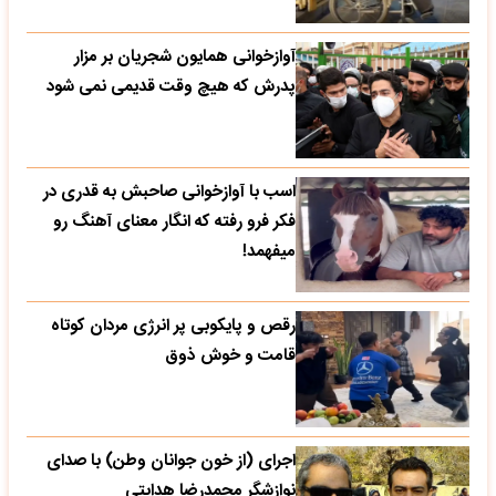
آوازخوانی همایون شجریان بر مزار
پدرش که هیچ وقت قدیمی نمی شود
اسب با آوازخوانی صاحبش به قدری در
فکر فرو رفته که انگار معنای آهنگ رو
میفهمد!
رقص و پایکوبی پر انرژی مردان کوتاه
قامت و خوش ذوق
اجرای (از خون جوانان وطن) با صدای
نوازشگر محمدرضا هدایتی