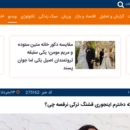
ات
گزارش و تحلیل
اقتصاد و بازار
ورزش
سبک زندگی
تکنولوژی
ویدیو
اخب
مقایسه دکور خانه متین ستوده
و مریم مومن؛ یکی سلیقه
ثروتمندان اصیل یکی اما جوان
پسند
کد خبر: 275162
۱۳/خرداد/۱۴۰۵ ۱۴:۳۴:۱۲
گه دخترم اینجوری قشنگ ترکی نرقصه چی؟