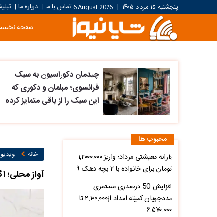
تماس با ما
درباره ما
تبلیغ
پنجشنبه ۱۵ مرداد ۱۴۰۵
|
6 August 2026
|
|
صفحه نخست
چیدمان دکوراسیون به سبک
فرانسوی؛ مبلمان و دکوری که
این سبک را از باقی متمایز کرده
محبوب ها
خانه
ویدیو ۱
یارانه معیشتی مرداد؛ واریز ۱,۲۰۰۰,۰۰۰
تومان برای خانواده با ۲ بچه دهک ۹
آواز محلی؛ ا
افزایش 50 درصدری مستمری
مددجویان کمیته امداد از۲.۱۰۰.۰۰۰ تا
۶.۵۷۰.۰۰۰