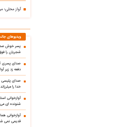
آواز محلی؛ م
ویدیوهای جال
پسر خوش صدا 
شجریان را فوق 
صدای پسری که 
دفعه زد زیر آوا
صدای پلیسی ک
خدا را میلرزاند
آوازخوانی است
شنونده ای می ا
آوازخوانی هما
قدیمی نمی شو