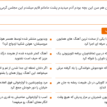
ن هم سن این بچه بودم آدم میدیدم پشت مامانم قایم میشدم این مجلس گرمی 
ب
یکی از سخت ترین آهنگ های همایون
ویدیویی منتشر شده توسط همسر هوتن 
حرفه ای اجرا کرد
عروسیشان؛ هوتن شکیبا ازدواج کرد؟
در بین تماشاچیان برنامه تلویزیونی یک
آهنگ کمتر شنیده شده از هنرمند درگذ
ز داوران را شوکه کرد
عزیز که حیف است نشنوید
ه خودجوش خوانندگی را یاد گرفته عرش
اگر دلتان لحظه ای جدا شدن از غم و اند
میخواهد این آهنگ پرواز همای را بشنو
اد کاویانی در دل طبیعت رعشه به جان هر
مرد ویلچرنشین با آوازخوانی فوق العاد
ندازد
خیابان را دور خودش جمع کرد
یون شجریان بر مزار پدرش که هیچ وقت
اسب با آوازخوانی صاحبش به قدری در فک
د
انگار معنای آهنگ رو میفهمد!