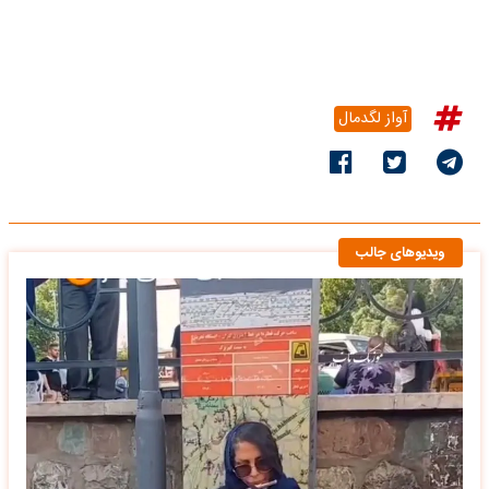
آواز لگدمال
ویدیوهای جالب