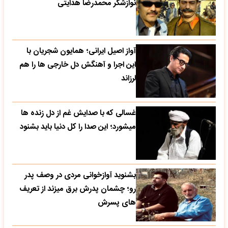
نوازشگر محمدرضا هدایتی
آواز اصیل ایرانی؛ همایون شجریان با
این اجرا و آهنگش دل خارجی ها را هم
لرزاند
غسالی که با صدایش غم از دل زنده ها
میشورد؛ این صدا را کل دنیا باید بشنود
بشنوید آوازخوانی مردی در وصف پدر
رو؛ چشمان پدرش برق میزند از تعریف
های پسرش