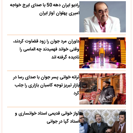
رادیو ایران دهه 50 با صدای ایرج خواجه
امیری پهلوان آواز ایران
داوران مرد جوان را زود قضاوت کردند،
وقتی خواند فهمیدند چه الماسی را
نادیده گرفته اند
ترانه خوانی پسر جوان با صدای رسا در
بازار تبریز توجه کاسبان بازاری را جلب
کرد
آواز خوانی قدیمی استاد خوانساری و
استاد گپا در جوانی