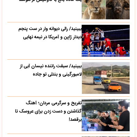
ببینید/ رالی دیوانه وار در ست پنجم
دیدار ژاپن و آمریکا در نیمه نهایی
ببینید/ سبقت راننده نیسان آبی از
لامبورگینی و بنتلی تو جاده
تفریح و سرگرمی مردان؛ آهنگ
گذاشتن و دست زدن برای عروسک تا
برقصد!