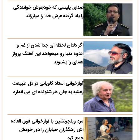
صدای پلیسی که خودجوش خوانندگی
را یاد گرفته عرش خدا را میلرزاند
اگر دلتان لحظه ای جدا شدن از غم و
اندوه دنیا رو میخواهد این آهنگ پرواز
همای را بشنوید
آوازخوانی استاد کاویانی در دل طبیعت
رعشه به جان هر شنونده ای می اندازد
مرد ویلچرنشین با آوازخوانی فوق العاده
اش رهگذران خیابان را دور خودش
جمع کرد