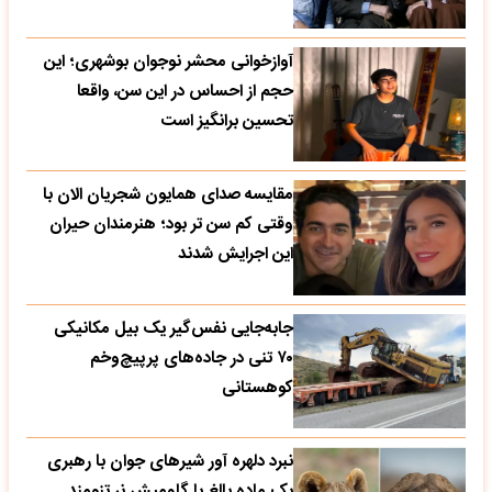
آوازخوانی محشر نوجوان بوشهری؛ این
حجم از احساس در این سن، واقعا
تحسین‌ برانگیز است
مقایسه صدای همایون شجریان الان با
وقتی کم سن تر بود؛ هنرمندان حیران
این اجرایش شدند
جابه‌جایی نفس‌گیر یک بیل مکانیکی
۷۰ تنی در جاده‌های پرپیچ‌وخم
کوهستانی
نبرد دلهره آور شیرهای جوان با رهبری
یک ماده بالغ با گاومیش نر تنومند