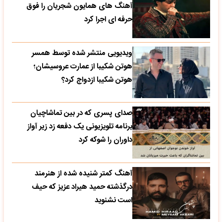
آهنگ های همایون شجریان را فوق
حرفه ای اجرا کرد
ویدیویی منتشر شده توسط همسر
هوتن شکیبا از عمارت عروسیشان؛
هوتن شکیبا ازدواج کرد؟
صدای پسری که در بین تماشاچیان
برنامه تلویزیونی یک دفعه زد زیر آواز
داوران را شوکه کرد
آهنگ کمتر شنیده شده از هنرمند
درگذشته حمید هیراد عزیز که حیف
است نشنوید