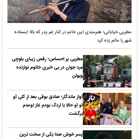
مطربی خیابانی؛ هنرمندی این خانم در کنار غم پدر که بالا ایستاده
شهر را ماتم زده کرد
مطربی پر احساس؛ رقص زیبای بلوچی
مرد جوان در بی خبری خانوم نوازنده
ویولن
آواز ماندگار؛ صادق بوقی بعد از کلی آو
آو آو حالا با اردک بودم غاز اومدم
برگشت
پسر خوش صدا یکی از سخت ترین