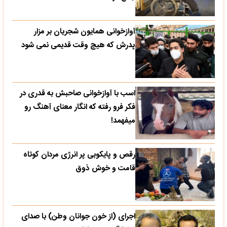
آوازخوانی همایون شجریان بر مزار
پدرش که هیچ وقت قدیمی نمی شود
اسب با آوازخوانی صاحبش به قدری در
فکر فرو رفته که انگار معنای آهنگ رو
میفهمد!
رقص و پایکوبی پر انرژی مردان کوتاه
قامت و خوش ذوق
اجرای (از خون جوانان وطن) با صدای