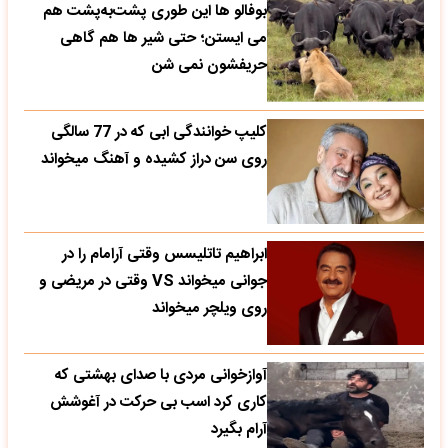
بوفالو ها این‌ طوری پشت‌به‌پشت هم
می‌ ایستن؛ حتی شیر ها هم گاهی
حریفشون نمی‌ شن
کلیپ خوانندگی ابی که در 77 سالگی
روی سن دراز کشیده و آهنگ میخواند
ابراهیم تاتلیسس وقتی آرامام را در
جوانی میخواند VS وقتی در مریضی و
روی ویلچر میخواند
آوازخوانی مردی با صدای بهشتی که
کاری کرد اسب بی حرکت در آغوشش
آرام بگیرد