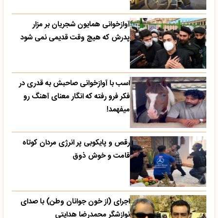
آوازخوانی همایون شجریان بر مزار
پدرش که هیچ وقت قدیمی نمی شود
اسب با آوازخوانی صاحبش به قدری در
فکر فرو رفته که انگار معنای آهنگ رو
میفهمد!
رقص و پایکوبی پر انرژی مردان کوتاه
قامت و خوش ذوق
اجرای (از خون جوانان وطن) با صدای
نوازشگر محمدرضا هدایتی