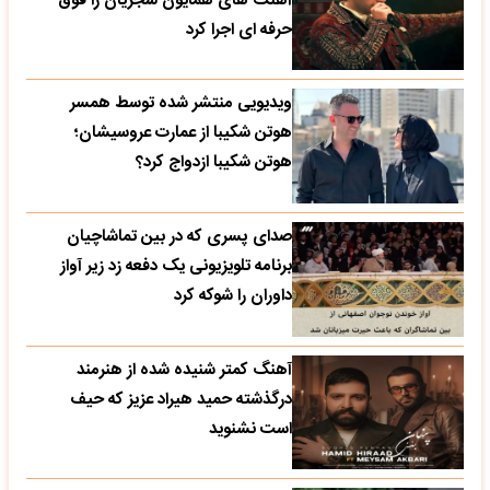
آهنگ های همایون شجریان را فوق
حرفه ای اجرا کرد
ویدیویی منتشر شده توسط همسر
هوتن شکیبا از عمارت عروسیشان؛
هوتن شکیبا ازدواج کرد؟
صدای پسری که در بین تماشاچیان
برنامه تلویزیونی یک دفعه زد زیر آواز
داوران را شوکه کرد
آهنگ کمتر شنیده شده از هنرمند
درگذشته حمید هیراد عزیز که حیف
است نشنوید