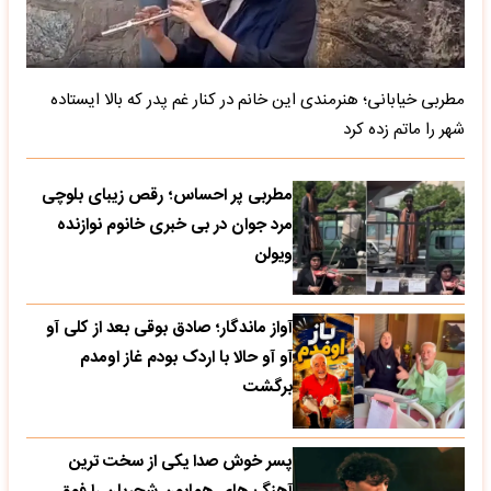
مطربی خیابانی؛ هنرمندی این خانم در کنار غم پدر که بالا ایستاده
شهر را ماتم زده کرد
مطربی پر احساس؛ رقص زیبای بلوچی
مرد جوان در بی خبری خانوم نوازنده
ویولن
آواز ماندگار؛ صادق بوقی بعد از کلی آو
آو آو حالا با اردک بودم غاز اومدم
برگشت
پسر خوش صدا یکی از سخت ترین