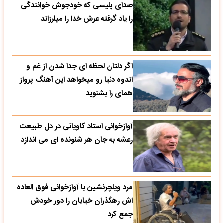
صدای پلیسی که خودجوش خوانندگی
را یاد گرفته عرش خدا را میلرزاند
اگر دلتان لحظه ای جدا شدن از غم و
اندوه دنیا رو میخواهد این آهنگ پرواز
همای را بشنوید
آوازخوانی استاد کاویانی در دل طبیعت
رعشه به جان هر شنونده ای می اندازد
مرد ویلچرنشین با آوازخوانی فوق العاده
اش رهگذران خیابان را دور خودش
جمع کرد