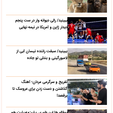
ببینید/ رالی دیوانه وار در ست پنجم
دیدار ژاپن و آمریکا در نیمه نهایی
ببینید/ سبقت راننده نیسان آبی از
لامبورگینی و بنتلی تو جاده
تفریح و سرگرمی مردان؛ آهنگ
گذاشتن و دست زدن برای عروسک تا
برقصد!
بوفالو ها این‌ طوری پشت‌به‌پشت هم