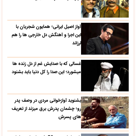
آواز اصیل ایرانی؛ همایون شجریان با
این اجرا و آهنگش دل خارجی ها را هم
لرزاند
غسالی که با صدایش غم از دل زنده ها
میشورد؛ این صدا را کل دنیا باید بشنود
بشنوید آوازخوانی مردی در وصف پدر
رو؛ چشمان پدرش برق میزند از تعریف
های پسرش