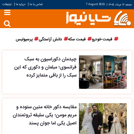
|
|
تماس با ما
درباره ما
تبلیغات
جمعه ۱۶ مرداد ۱۴۰۵
|
7 August 2026
قیمت خودرو
قیمت سکه
دانش آراستگی
پرسپولیس
چیدمان دکوراسیون به سبک
فرانسوی؛ مبلمان و دکوری که این
سبک را از باقی متمایز کرده
مقایسه دکور خانه متین ستوده و
مریم مومن؛ یکی سلیقه ثروتمندان
اصیل یکی اما جوان پسند