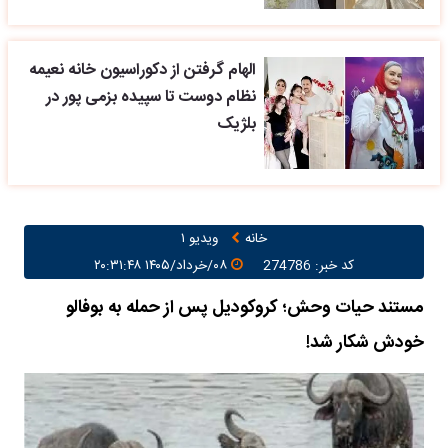
الهام گرفتن از دکوراسیون خانه نعیمه
نظام دوست تا سپیده بزمی پور در
بلژیک
خانه
ویدیو ۱
کد خبر: 274786
۰۸/خرداد/۱۴۰۵ ۲۰:۳۱:۴۸
مستند حیات وحش؛ کروکودیل پس از حمله به بوفالو
خودش شکار شد!