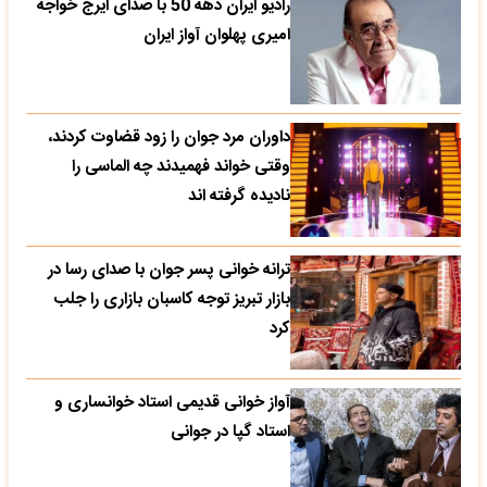
رادیو ایران دهه 50 با صدای ایرج خواجه
امیری پهلوان آواز ایران
داوران مرد جوان را زود قضاوت کردند،
وقتی خواند فهمیدند چه الماسی را
نادیده گرفته اند
ترانه خوانی پسر جوان با صدای رسا در
بازار تبریز توجه کاسبان بازاری را جلب
کرد
آواز خوانی قدیمی استاد خوانساری و
استاد گپا در جوانی