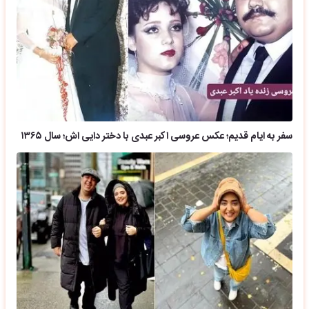
سفر به ایام قدیم؛ عکس عروسی اکبر عبدی با دختر دایی اش؛ سال ۱۳۶۵