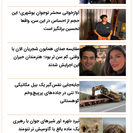
آوازخوانی محشر نوجوان بوشهری؛ این
حجم از احساس در این سن، واقعا
تحسین‌ برانگیز است
مقایسه صدای همایون شجریان الان با
وقتی کم سن تر بود؛ هنرمندان حیران
این اجرایش شدند
جابه‌جایی نفس‌گیر یک بیل مکانیکی
۷۰ تنی در جاده‌های پرپیچ‌وخم
کوهستانی
نبرد دلهره آور شیرهای جوان با رهبری
یک ماده بالغ با گاومیش نر تنومند