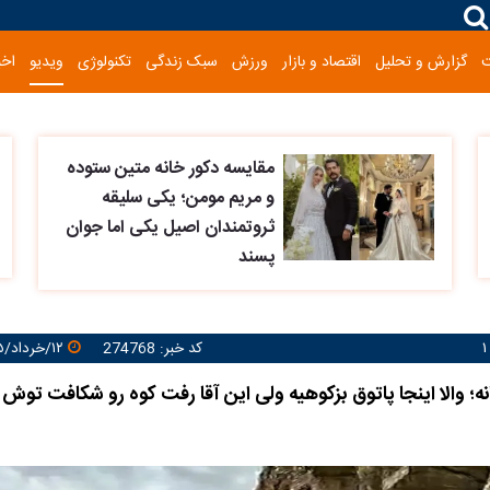
گزارش و تحلیل
اقتصاد و بازار
ورزش
سبک زندگی
تکنولوژی
ویدیو
اخب
مقایسه دکور خانه متین ستوده
و مریم مومن؛ یکی سلیقه
ثروتمندان اصیل یکی اما جوان
پسند
کد خبر: 274768
۱۲/خرداد/۱۴۰۵ ۱۲:۲۳:۵۵
ه؛ والا اینجا پاتوق بزکوهیه ولی این آقا رفت کوه رو شکافت تو