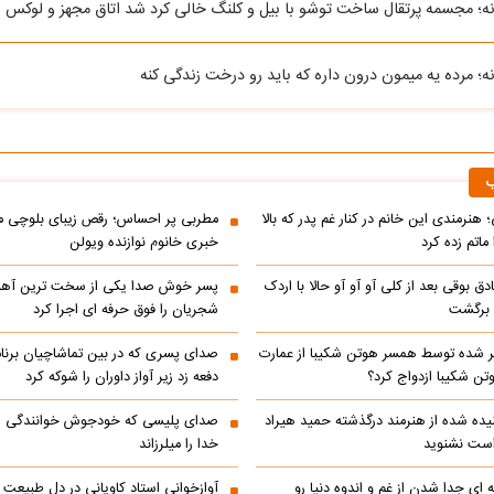
نه؛ مجسمه پرتقال ساخت توشو با بیل و کلنگ خالی کرد شد اتاق مجهز و لوکس
ه؛ مرده یه میمون درون داره که باید رو درخت زندگی کنه
ب
 هنرمندی این خانم در کنار غم پدر که بالا
مطربی پر احساس؛ رقص زیبای بلوچی مر
ماتم زده کرد
خبری خانوم نوازنده ویولن
ادق بوقی بعد از کلی آو آو آو حالا با اردک
پسر خوش صدا یکی از سخت ترین آه
م برگشت
شجریان را فوق حرفه ای اجرا کرد
 شده توسط همسر هوتن شکیبا از عمارت
صدای پسری که در بین تماشاچیان برنام
ن شکیبا ازدواج کرد؟
دفعه زد زیر آواز داوران را شوکه کرد
ده شده از هنرمند درگذشته حمید هیراد
صدای پلیسی که خودجوش خوانندگی را 
است نشنوید
خدا را میلرزاند
 ای جدا شدن از غم و اندوه دنیا رو
آوازخوانی استاد کاویانی در دل طبیعت