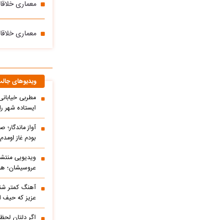
معماری خلاقا
معماری خلاقان
ویدیوهای جال
مطربی خیابانی؛
ایستاده شهر را 
آواز ماندگار؛ ص
بودم غاز اومد
ویدیویی منتشر
عروسیشان؛ هوت
آهنگ کمتر شنی
عزیز که حیف 
اگر دلتان لحظه