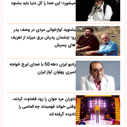
میشورد؛ این صدا را کل دنیا باید بشنود
بشنوید آوازخوانی مردی در وصف پدر
رو؛ چشمان پدرش برق میزند از تعریف
های پسرش
رادیو ایران دهه 50 با صدای ایرج خواجه
امیری پهلوان آواز ایران
داوران مرد جوان را زود قضاوت کردند،
وقتی خواند فهمیدند چه الماسی را
نادیده گرفته اند