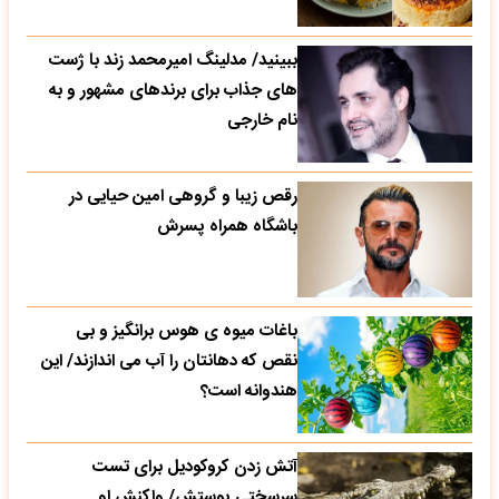
ببینید/ مدلینگ امیرمحمد زند با ژست
های جذاب برای برندهای مشهور و به
نام خارجی
رقص زیبا و گروهی امین حیایی در
باشگاه همراه پسرش
باغات میوه ی هوس برانگیز و بی
نقص که دهانتان را آب می اندازند/ این
هندوانه است؟
آتش زدن کروکودیل برای تست
سرسختی پوستش/ واکنش او