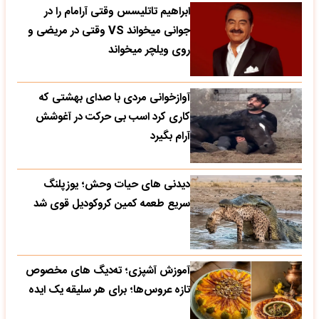
ابراهیم تاتلیسس وقتی آرامام را در
جوانی میخواند VS وقتی در مریضی و
روی ویلچر میخواند
آوازخوانی مردی با صدای بهشتی که
کاری کرد اسب بی حرکت در آغوشش
آرام بگیرد
دیدنی های حیات وحش؛ یوزپلنگ
سریع طعمه کمین کروکودیل قوی شد
آموزش آشپزی؛ ته‌دیگ‌ های مخصوص
تازه‌ عروس‌ها؛ برای هر سلیقه یک ایده