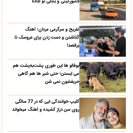
لامبورگینی و بنتلی تو جاده
تفریح و سرگرمی مردان؛ آهنگ
گذاشتن و دست زدن برای عروسک تا
برقصد!
بوفالو ها این‌ طوری پشت‌به‌پشت هم
می‌ ایستن؛ حتی شیر ها هم گاهی
حریفشون نمی‌ شن
کلیپ خوانندگی ابی که در 77 سالگی
روی سن دراز کشیده و آهنگ میخواند