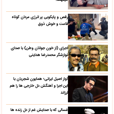
رقص و پایکوبی پر انرژی مردان کوتاه
قامت و خوش ذوق
اجرای (از خون جوانان وطن) با صدای
نوازشگر محمدرضا هدایتی
آواز اصیل ایرانی؛ همایون شجریان با
این اجرا و آهنگش دل خارجی ها را هم
لرزاند
غسالی که با صدایش غم از دل زنده ها