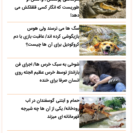
طوریست که انگار کسی قلقلکش می
دهد!
سگ ها می ترسند ولی هوس
بازیگوشی کرده اند/ عاقبت بازی با دم
کروکودیل برای آن ها چیست؟
شوخی به سبک خرس ها/ اجرای فن
بارانداز توسط خرس عظیم الجثه روی
انسان صرفا برای خنده
حمام و آبتنی گوسفندان در آب
رودخانه/ یکی از آن ها چه شیرجه
قهرمانانه ای میزند