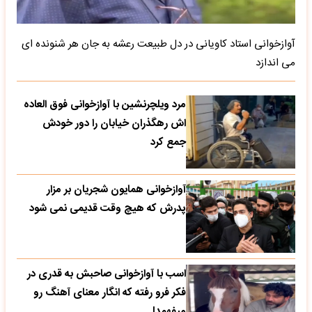
آوازخوانی استاد کاویانی در دل طبیعت رعشه به جان هر شنونده ای
می اندازد
مرد ویلچرنشین با آوازخوانی فوق العاده
اش رهگذران خیابان را دور خودش
جمع کرد
آوازخوانی همایون شجریان بر مزار
پدرش که هیچ وقت قدیمی نمی شود
اسب با آوازخوانی صاحبش به قدری در
فکر فرو رفته که انگار معنای آهنگ رو
میفهمد!