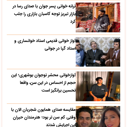
ترانه خوانی پسر جوان با صدای رسا در
بازار تبریز توجه کاسبان بازاری را جلب
کرد
آواز خوانی قدیمی استاد خوانساری و
استاد گپا در جوانی
آوازخوانی محشر نوجوان بوشهری؛ این
حجم از احساس در این سن، واقعا
تحسین‌ برانگیز است
مقایسه صدای همایون شجریان الان با
وقتی کم سن تر بود؛ هنرمندان حیران
این اجرایش شدند