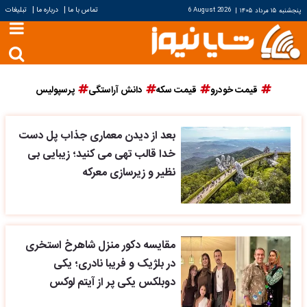
|
|
تماس با ما
درباره ما
تبلیغات
پنجشنبه ۱۵ مرداد ۱۴۰۵
|
6 August 2026
قیمت خودرو
قیمت سکه
دانش آراستگی
پرسپولیس
بعد از دیدن معماری جذاب پل دست
خدا قالب تهی می کنید؛ زیبایی بی
نظیر و زیرسازی معرکه
مقایسه دکور منزل شاهرخ استخری
در بلژیک و فریبا نادری؛ یکی
دوبلکس یکی پر از آیتم لوکس