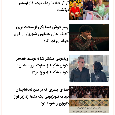
آو آو حالا با اردک بودم غاز اومدم
برگشت
پسر خوش صدا یکی از سخت ترین
آهنگ های همایون شجریان را فوق
حرفه ای اجرا کرد
ویدیویی منتشر شده توسط همسر
هوتن شکیبا از عمارت عروسیشان؛
هوتن شکیبا ازدواج کرد؟
صدای پسری که در بین تماشاچیان
برنامه تلویزیونی یک دفعه زد زیر آواز
داوران را شوکه کرد