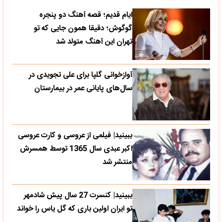
ایام قدیم؛ قصه آهنگ دو پنجره
گوگوش؛ دقیقا همون جایی که تو
تهران این آهنگ متولد شد
آوازخوانی گلپا برای علی تجویدی در
سال‌های پایانی عمر در بیمارستان
ببینید| فیلمی از عروسی و کارت عروسی
اکبر عبدی سال 1365 توسط همسرش
منتشر شد
ببینید| کنسرت 27 سال پیش شادمهر
تو ایران اولین باری که گل یاس را خواند