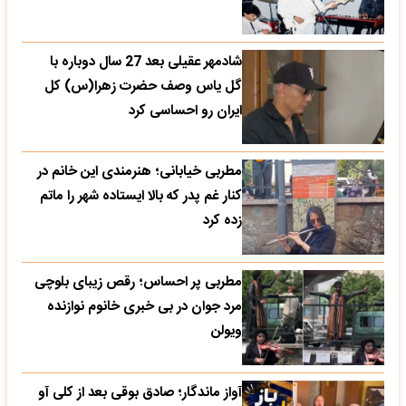
شادمهر عقیلی بعد 27 سال دوباره با
گل یاس وصف حضرت زهرا(س) کل
ایران رو احساسی کرد
مطربی خیابانی؛ هنرمندی این خانم در
کنار غم پدر که بالا ایستاده شهر را ماتم
زده کرد
مطربی پر احساس؛ رقص زیبای بلوچی
مرد جوان در بی خبری خانوم نوازنده
ویولن
آواز ماندگار؛ صادق بوقی بعد از کلی آو