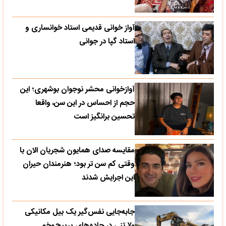
آواز خوانی قدیمی استاد خوانساری و
استاد گپا در جوانی
آوازخوانی محشر نوجوان بوشهری؛ این
حجم از احساس در این سن، واقعا
تحسین‌ برانگیز است
مقایسه صدای همایون شجریان الان با
وقتی کم سن تر بود؛ هنرمندان حیران
این اجرایش شدند
جابه‌جایی نفس‌گیر یک بیل مکانیکی
۷۰ تنی در جاده‌های پرپیچ‌وخم