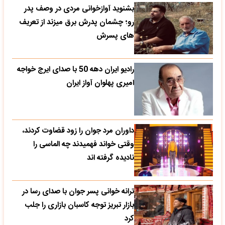
بشنوید آوازخوانی مردی در وصف پدر
رو؛ چشمان پدرش برق میزند از تعریف
های پسرش
رادیو ایران دهه 50 با صدای ایرج خواجه
امیری پهلوان آواز ایران
داوران مرد جوان را زود قضاوت کردند،
وقتی خواند فهمیدند چه الماسی را
نادیده گرفته اند
ترانه خوانی پسر جوان با صدای رسا در
بازار تبریز توجه کاسبان بازاری را جلب
کرد