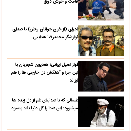
قامت و خوش ذوق
اجرای (از خون جوانان وطن) با صدای
نوازشگر محمدرضا هدایتی
آواز اصیل ایرانی؛ همایون شجریان با
این اجرا و آهنگش دل خارجی ها را هم
لرزاند
غسالی که با صدایش غم از دل زنده ها
میشورد؛ این صدا را کل دنیا باید بشنود