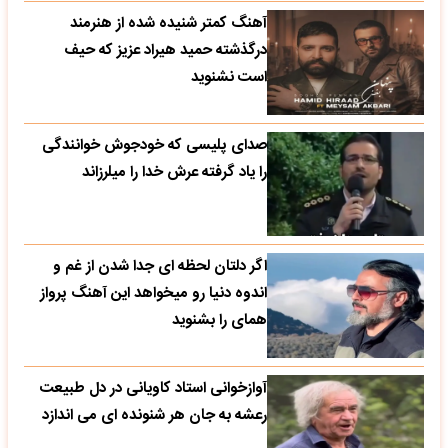
آهنگ کمتر شنیده شده از هنرمند
درگذشته حمید هیراد عزیز که حیف
است نشنوید
صدای پلیسی که خودجوش خوانندگی
را یاد گرفته عرش خدا را میلرزاند
اگر دلتان لحظه ای جدا شدن از غم و
اندوه دنیا رو میخواهد این آهنگ پرواز
همای را بشنوید
آوازخوانی استاد کاویانی در دل طبیعت
رعشه به جان هر شنونده ای می اندازد