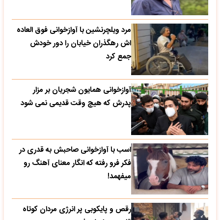
مرد ویلچرنشین با آوازخوانی فوق العاده
اش رهگذران خیابان را دور خودش
جمع کرد
آوازخوانی همایون شجریان بر مزار
پدرش که هیچ وقت قدیمی نمی شود
اسب با آوازخوانی صاحبش به قدری در
فکر فرو رفته که انگار معنای آهنگ رو
میفهمد!
رقص و پایکوبی پر انرژی مردان کوتاه