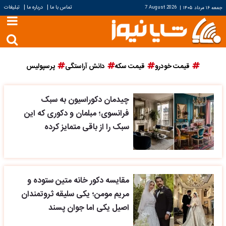
|
|
تماس با ما
درباره ما
تبلیغات
جمعه ۱۶ مرداد ۱۴۰۵
|
7 August 2026
قیمت خودرو
قیمت سکه
دانش آراستگی
پرسپولیس
چیدمان دکوراسیون به سبک
فرانسوی؛ مبلمان و دکوری که این
سبک را از باقی متمایز کرده
مقایسه دکور خانه متین ستوده و
مریم مومن؛ یکی سلیقه ثروتمندان
اصیل یکی اما جوان پسند