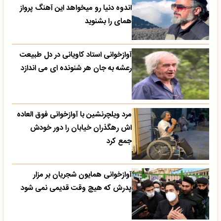
اندوه دنیا رو میخواهد این آهنگ پرواز
همای را بشنوید
آوازخوانی استاد کاویانی در دل طبیعت
رعشه به جان هر شنونده ای می اندازد
مرد ویلچرنشین با آوازخوانی فوق العاده
اش رهگذران خیابان را دور خودش
جمع کرد
آوازخوانی همایون شجریان بر مزار
پدرش که هیچ وقت قدیمی نمی شود