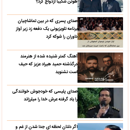
هوتن شکیبا ازدواج کرد؟
صدای پسری که در بین تماشاچیان
برنامه تلویزیونی یک دفعه زد زیر آواز
داوران را شوکه کرد
آهنگ کمتر شنیده شده از هنرمند
درگذشته حمید هیراد عزیز که حیف
است نشنوید
صدای پلیسی که خودجوش خوانندگی
را یاد گرفته عرش خدا را میلرزاند
اگر دلتان لحظه ای جدا شدن از غم و