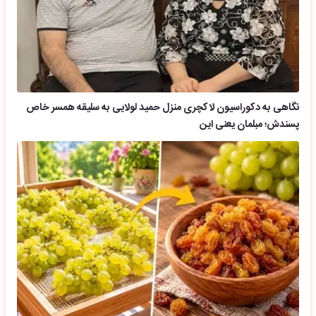
نگاهی به دکوراسیون لاکچری منزل حمید لولایی به سلیقه همسر خاص
پسندش؛ مبلمان یعنی این