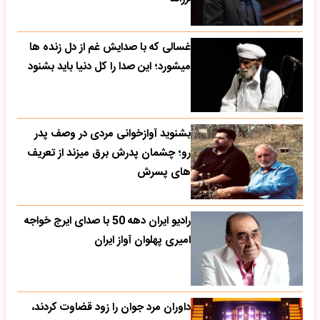
غسالی که با صدایش غم از دل زنده ها
میشورد؛ این صدا را کل دنیا باید بشنود
بشنوید آوازخوانی مردی در وصف پدر
رو؛ چشمان پدرش برق میزند از تعریف
های پسرش
رادیو ایران دهه 50 با صدای ایرج خواجه
امیری پهلوان آواز ایران
داوران مرد جوان را زود قضاوت کردند،