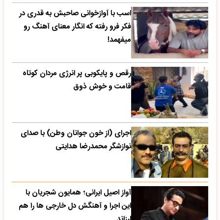
اسب با آوازخوانی صاحبش به قدری در
فکر فرو رفته که انگار معنای آهنگ رو
میفهمد!
رقص و پایکوبی پر انرژی مردان کوتاه
قامت و خوش ذوق
اجرای (از خون جوانان وطن) با صدای
نوازشگر محمدرضا هدایتی
آواز اصیل ایرانی؛ همایون شجریان با
این اجرا و آهنگش دل خارجی ها را هم
لرزاند