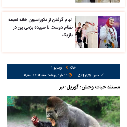
الهام گرفتن از دکوراسیون خانه نعیمه
نظام دوست تا سپیده بزمی پور در
بلژیک
خانه
ویدیو ۱
کد خبر: 271979
۲۴/اردیبهشت/۱۴۰۵ ۱۱:۵۰:۲۴
مستند حیات وحش؛ گوریل؛ ببر