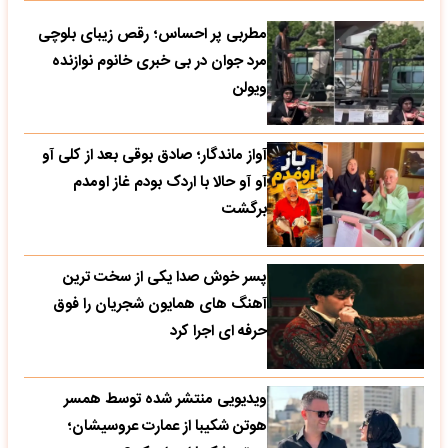
مطربی پر احساس؛ رقص زیبای بلوچی
مرد جوان در بی خبری خانوم نوازنده
ویولن
آواز ماندگار؛ صادق بوقی بعد از کلی آو
آو آو حالا با اردک بودم غاز اومدم
برگشت
پسر خوش صدا یکی از سخت ترین
آهنگ های همایون شجریان را فوق
حرفه ای اجرا کرد
ویدیویی منتشر شده توسط همسر
هوتن شکیبا از عمارت عروسیشان؛