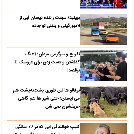
ببینید/ سبقت راننده نیسان آبی از
لامبورگینی و بنتلی تو جاده
تفریح و سرگرمی مردان؛ آهنگ
گذاشتن و دست زدن برای عروسک تا
برقصد!
بوفالو ها این‌ طوری پشت‌به‌پشت هم
می‌ ایستن؛ حتی شیر ها هم گاهی
حریفشون نمی‌ شن
کلیپ خوانندگی ابی که در 77 سالگی