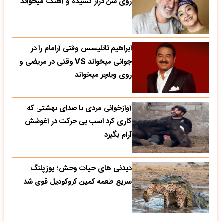
روی سن دراز کشیده و آهنگ میخواند
ابراهیم تاتلیسس وقتی آرامام را در
جوانی میخواند VS وقتی در مریضی و
روی ویلچر میخواند
آوازخوانی مردی با صدای بهشتی که
کاری کرد اسب بی حرکت در آغوشش
آرام بگیرد
دیدنی های حیات وحش؛ یوزپلنگ
سریع طعمه کمین کروکودیل قوی شد