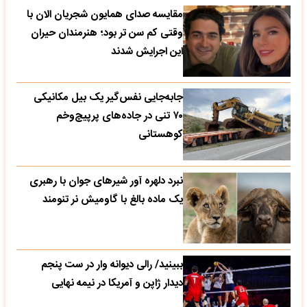
مقایسه صدای همایون شجریان الان با
وقتی کم سن تر بود؛ هنرمندان حیران
این اجرایش شدند
جابه‌جایی نفس‌گیر یک بیل مکانیکی
۷۰ تنی در جاده‌های پرپیچ‌وخم
کوهستانی
نبرد دلهره آور شیرهای جوان با رهبری
یک ماده بالغ با گاومیش نر تنومند
ببینید/ رالی دیوانه وار در ست پنجم
دیدار ژاپن و آمریکا در نیمه نهایی