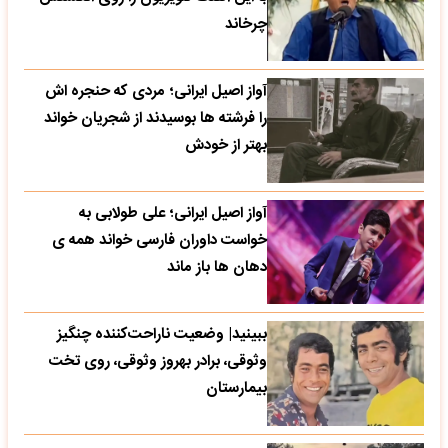
چرخاند
آواز اصیل ایرانی؛ مردی که حنجره اش
را فرشته ها بوسیدند از شجریان خواند
بهتر از خودش
آواز اصیل ایرانی؛ علی طولابی به
خواست داوران فارسی خواند همه ی
دهان ها باز ماند
ببینید| وضعیت ناراحت‌کننده چنگیز
وثوقی، برادر بهروز وثوقی، روی تخت
بیمارستان