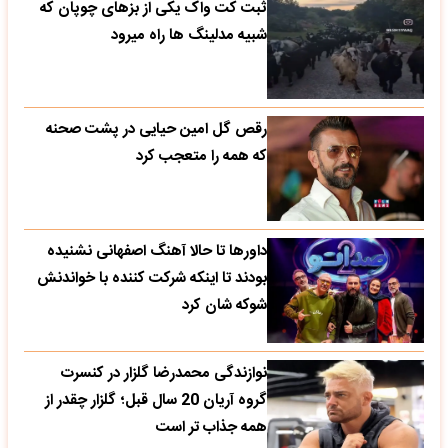
ثبت کت واک یکی از بزهای چوپان که
شبیه مدلینگ ها راه میرود
رقص گل امین حیایی در پشت صحنه
که همه را متعجب کرد
داورها تا حالا آهنگ اصفهانی نشنیده
بودند تا اینکه شرکت کننده با خواندنش
شوکه شان کرد
نوازندگی محمدرضا گلزار در کنسرت
گروه آریان 20 سال قبل؛ گلزار چقدر از
همه جذاب تر است