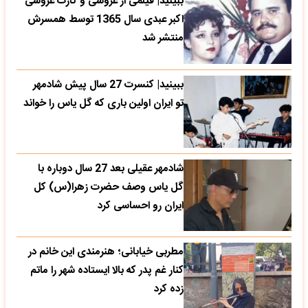
ببینید| فیلمی از عروسی و کارت عروسی
اکبر عبدی سال 1365 توسط همسرش
منتشر شد
ببینید| کنسرت 27 سال پیش شادمهر
تو ایران اولین باری که گل یاس را خواند
شادمهر عقیلی بعد 27 سال دوباره با
گل یاس وصف حضرت زهرا(س) کل
ایران رو احساسی کرد
مطربی خیابانی؛ هنرمندی این خانم در
کنار غم پدر که بالا ایستاده شهر را ماتم
زده کرد