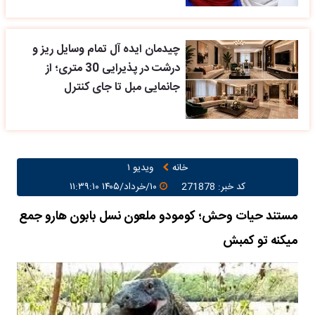
چیدمان ایده آل تمام وسایل ریز و
درشت در پذیرایی 30 متری؛ از
جانمایی مبل تا جای کنترل
خانه
ویدیو ۱
کد خبر: 271878
۱۰/خرداد/۱۴۰۵ ۱۱:۳۹:۱۰
مستند حیات وحش؛ کومودو ملعون نسل بابون هارو جمع
میکنه تو کمبش