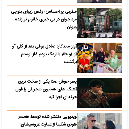
مطربی پر احساس؛ رقص زیبای بلوچی
مرد جوان در بی خبری خانوم نوازنده
ویولن
آواز ماندگار؛ صادق بوقی بعد از کلی آو
آو آو حالا با اردک بودم غاز اومدم
برگشت
پسر خوش صدا یکی از سخت ترین
آهنگ های همایون شجریان را فوق
حرفه ای اجرا کرد
ویدیویی منتشر شده توسط همسر
هوتن شکیبا از عمارت عروسیشان؛