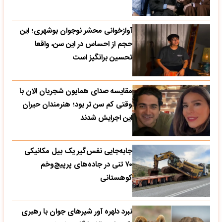
آوازخوانی محشر نوجوان بوشهری؛ این
حجم از احساس در این سن، واقعا
تحسین‌ برانگیز است
مقایسه صدای همایون شجریان الان با
وقتی کم سن تر بود؛ هنرمندان حیران
این اجرایش شدند
جابه‌جایی نفس‌گیر یک بیل مکانیکی
۷۰ تنی در جاده‌های پرپیچ‌وخم
کوهستانی
نبرد دلهره آور شیرهای جوان با رهبری