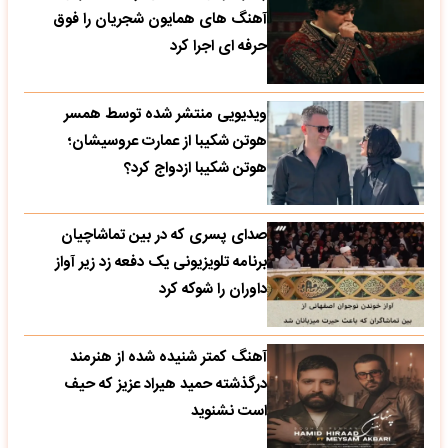
آهنگ های همایون شجریان را فوق
حرفه ای اجرا کرد
ویدیویی منتشر شده توسط همسر
هوتن شکیبا از عمارت عروسیشان؛
هوتن شکیبا ازدواج کرد؟
صدای پسری که در بین تماشاچیان
برنامه تلویزیونی یک دفعه زد زیر آواز
داوران را شوکه کرد
آهنگ کمتر شنیده شده از هنرمند
درگذشته حمید هیراد عزیز که حیف
است نشنوید