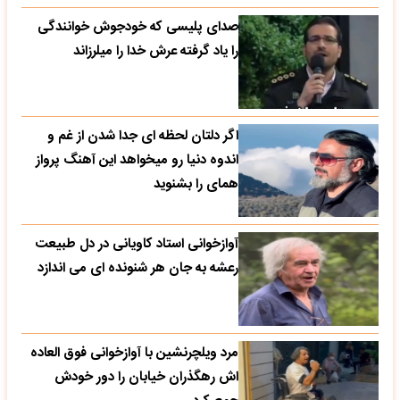
صدای پلیسی که خودجوش خوانندگی
را یاد گرفته عرش خدا را میلرزاند
اگر دلتان لحظه ای جدا شدن از غم و
اندوه دنیا رو میخواهد این آهنگ پرواز
همای را بشنوید
آوازخوانی استاد کاویانی در دل طبیعت
رعشه به جان هر شنونده ای می اندازد
مرد ویلچرنشین با آوازخوانی فوق العاده
اش رهگذران خیابان را دور خودش