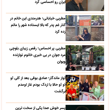
ایران رو احساسی کرد
مطربی خیابانی؛ هنرمندی این خانم در
کنار غم پدر که بالا ایستاده شهر را ماتم
زده کرد
مطربی پر احساس؛ رقص زیبای بلوچی
مرد جوان در بی خبری خانوم نوازنده
ویولن
آواز ماندگار؛ صادق بوقی بعد از کلی آو
آو آو حالا با اردک بودم غاز اومدم
برگشت
پسر خوش صدا یکی از سخت ترین