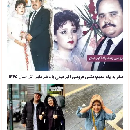
سفر به ایام قدیم؛ عکس عروسی اکبر عبدی با دختر دایی اش؛ سال ۱۳۶۵