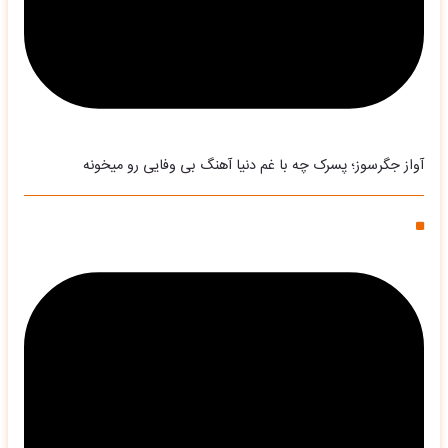
آواز جگرسوز؛ پسرک چه با غم دنیا آهنگ بی وفایی رو میخونه