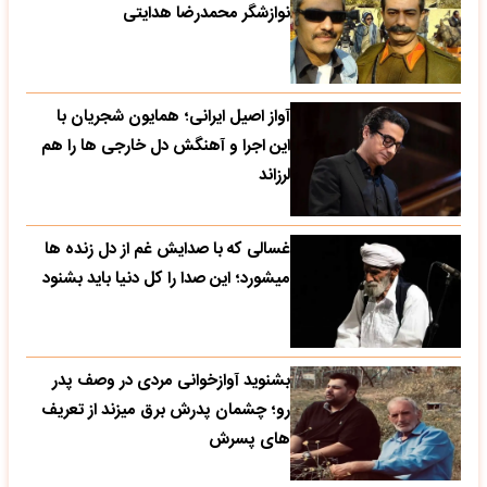
نوازشگر محمدرضا هدایتی
آواز اصیل ایرانی؛ همایون شجریان با
این اجرا و آهنگش دل خارجی ها را هم
لرزاند
غسالی که با صدایش غم از دل زنده ها
میشورد؛ این صدا را کل دنیا باید بشنود
بشنوید آوازخوانی مردی در وصف پدر
رو؛ چشمان پدرش برق میزند از تعریف
های پسرش