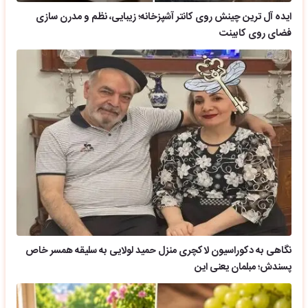
ایده آل ترین چینش روی کانتر آشپزخانه؛ زیبایی، نظم و مدرن سازی
فضای روی کابینت
نگاهی به دکوراسیون لاکچری منزل حمید لولایی به سلیقه همسر خاص
پسندش؛ مبلمان یعنی این