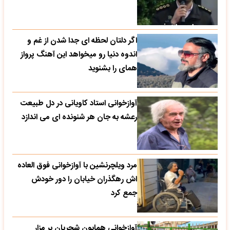
اگر دلتان لحظه ای جدا شدن از غم و
اندوه دنیا رو میخواهد این آهنگ پرواز
همای را بشنوید
آوازخوانی استاد کاویانی در دل طبیعت
رعشه به جان هر شنونده ای می اندازد
مرد ویلچرنشین با آوازخوانی فوق العاده
اش رهگذران خیابان را دور خودش
جمع کرد
آوازخوانی همایون شجریان بر مزار