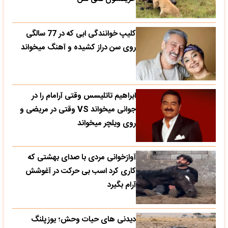
کلیپ خوانندگی ابی که در 77 سالگی
روی سن دراز کشیده و آهنگ میخواند
ابراهیم تاتلیسس وقتی آرامام را در
جوانی میخواند VS وقتی در مریضی و
روی ویلچر میخواند
آوازخوانی مردی با صدای بهشتی که
کاری کرد اسب بی حرکت در آغوشش
آرام بگیرد
دیدنی های حیات وحش؛ یوزپلنگ