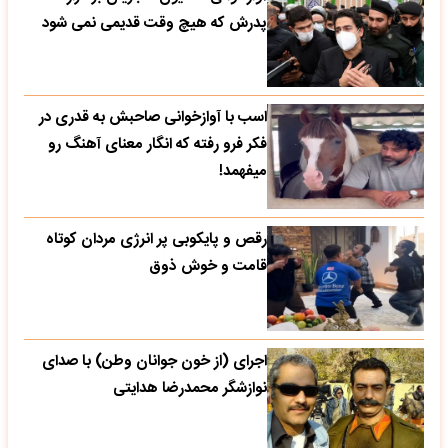
پدرش که هیچ وقت قدیمی نمی شود
اسب با آوازخوانی صاحبش به قدری در
فکر فرو رفته که انگار معنای آهنگ رو
میفهمد!
رقص و پایکوبی پر انرژی مردان کوتاه
قامت و خوش ذوق
اجرای (از خون جوانان وطن) با صدای
نوازشگر محمدرضا هدایتی