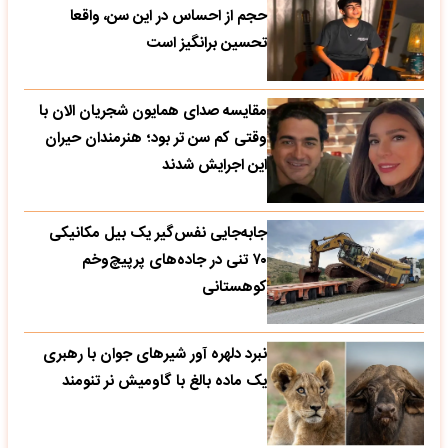
حجم از احساس در این سن، واقعا
تحسین‌ برانگیز است
مقایسه صدای همایون شجریان الان با
وقتی کم سن تر بود؛ هنرمندان حیران
این اجرایش شدند
جابه‌جایی نفس‌گیر یک بیل مکانیکی
۷۰ تنی در جاده‌های پرپیچ‌وخم
کوهستانی
نبرد دلهره آور شیرهای جوان با رهبری
یک ماده بالغ با گاومیش نر تنومند