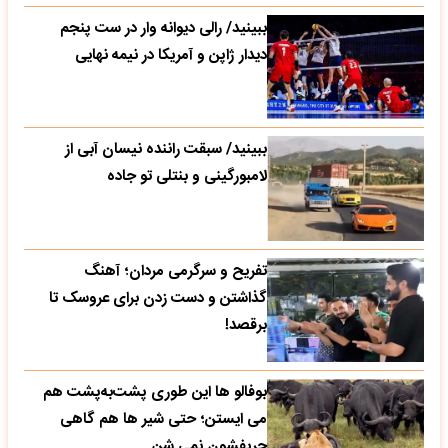
ببینید/ رالی دیوانه وار در ست پنجم
دیدار ژاپن و آمریکا در نیمه نهایی
ببینید/ سبقت راننده نیسان آبی از
لامبورگینی و بنتلی تو جاده
تفریح و سرگرمی مردان؛ آهنگ
گذاشتن و دست زدن برای عروسک تا
برقصد!
بوفالو ها این‌ طوری پشت‌به‌پشت هم
می‌ ایستن؛ حتی شیر ها هم گاهی
حریفشون نمی‌ شن