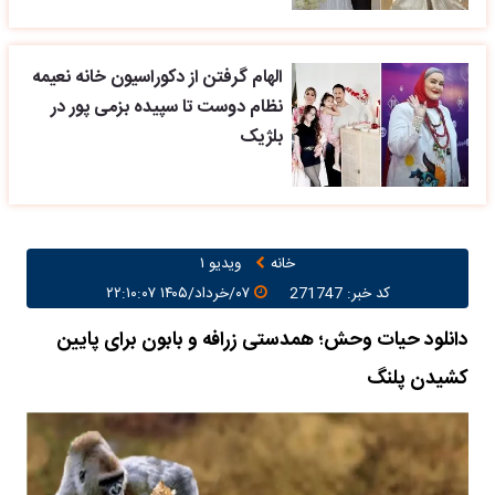
الهام گرفتن از دکوراسیون خانه نعیمه
نظام دوست تا سپیده بزمی پور در
بلژیک
خانه
ویدیو ۱
کد خبر: 271747
۰۷/خرداد/۱۴۰۵ ۲۲:۱۰:۰۷
دانلود حیات وحش؛ همدستی زرافه و بابون برای پایین
کشیدن پلنگ