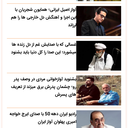
آواز اصیل ایرانی؛ همایون شجریان با
این اجرا و آهنگش دل خارجی ها را هم
لرزاند
غسالی که با صدایش غم از دل زنده ها
میشورد؛ این صدا را کل دنیا باید بشنود
بشنوید آوازخوانی مردی در وصف پدر
رو؛ چشمان پدرش برق میزند از تعریف
های پسرش
رادیو ایران دهه 50 با صدای ایرج خواجه
امیری پهلوان آواز ایران