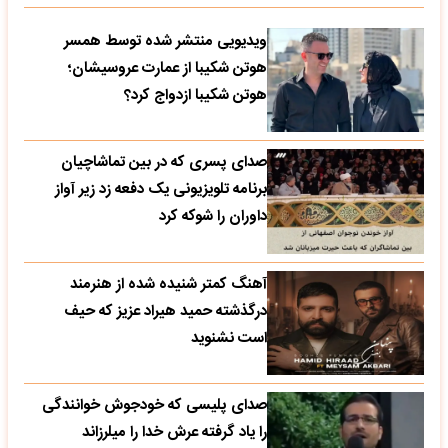
ویدیویی منتشر شده توسط همسر
هوتن شکیبا از عمارت عروسیشان؛
هوتن شکیبا ازدواج کرد؟
صدای پسری که در بین تماشاچیان
برنامه تلویزیونی یک دفعه زد زیر آواز
داوران را شوکه کرد
آهنگ کمتر شنیده شده از هنرمند
درگذشته حمید هیراد عزیز که حیف
است نشنوید
صدای پلیسی که خودجوش خوانندگی
را یاد گرفته عرش خدا را میلرزاند