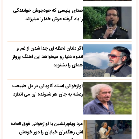
صدای پلیسی که خودجوش خوانندگی
را یاد گرفته عرش خدا را میلرزاند
اگر دلتان لحظه ای جدا شدن از غم و
اندوه دنیا رو میخواهد این آهنگ پرواز
همای را بشنوید
آوازخوانی استاد کاویانی در دل طبیعت
رعشه به جان هر شنونده ای می اندازد
مرد ویلچرنشین با آوازخوانی فوق العاده
اش رهگذران خیابان را دور خودش