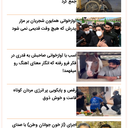
جمع کرد
آوازخوانی همایون شجریان بر مزار
پدرش که هیچ وقت قدیمی نمی شود
اسب با آوازخوانی صاحبش به قدری در
فکر فرو رفته که انگار معنای آهنگ رو
میفهمد!
رقص و پایکوبی پر انرژی مردان کوتاه
قامت و خوش ذوق
اجرای (از خون جوانان وطن) با صدای