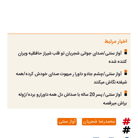
اخبار مرتبط
آواز سنتی/صدای جوانی شجریان تو قلب شیراز حافظیه ویران
کننده شده
آواز سنتی/چشم جادو داورا ر مبهوت صدای خودش کرده/همه
شیفته نگاش میکنند
آواز سنتی/ پسر 20 ساله با صداش دل همه داورارو برده/ژوله
براش میرقصه
محمدرضا شجریان
آواز سنتی