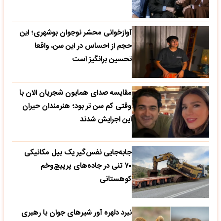
آوازخوانی محشر نوجوان بوشهری؛ این
حجم از احساس در این سن، واقعا
تحسین‌ برانگیز است
مقایسه صدای همایون شجریان الان با
وقتی کم سن تر بود؛ هنرمندان حیران
این اجرایش شدند
جابه‌جایی نفس‌گیر یک بیل مکانیکی
۷۰ تنی در جاده‌های پرپیچ‌وخم
کوهستانی
نبرد دلهره آور شیرهای جوان با رهبری