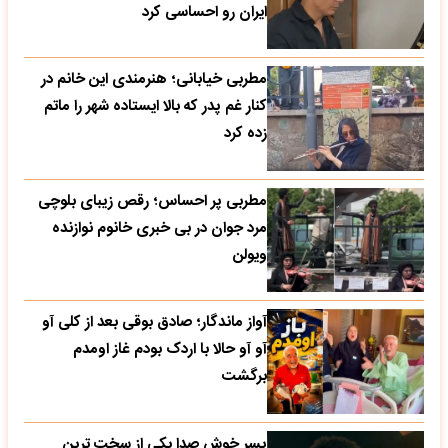
ایران رو احساسی کرد
مطربی خیابانی؛ هنرمندی این خانم در
کنار غم پدر که بالا ایستاده شهر را ماتم
زده کرد
مطربی پر احساس؛ رقص زیبای بلوچی
مرد جوان در بی خبری خانوم نوازنده
ویولن
آواز ماندگار؛ صادق بوقی بعد از کلی آو
آو آو حالا با اردک بودم غاز اومدم
برگشت
پسر خوش صدا یکی از سخت ترین