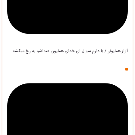
آواز همایونی/ با دارم سوال ای خدای همایون صداشو به رخ میکشه