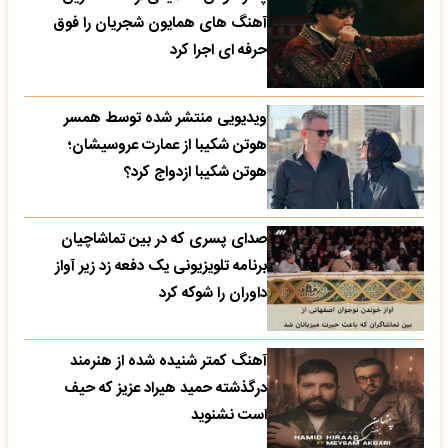
آهنگ های همایون شجریان را فوق
حرفه ای اجرا کرد
ویدیویی منتشر شده توسط همسر
هوتن شکیبا از عمارت عروسیشان؛
هوتن شکیبا ازدواج کرد؟
صدای پسری که در بین تماشاچیان
برنامه تلویزیونی یک دفعه زد زیر آواز
داوران را شوکه کرد
آهنگ کمتر شنیده شده از هنرمند
درگذشته حمید هیراد عزیز که حیف
است نشنوید