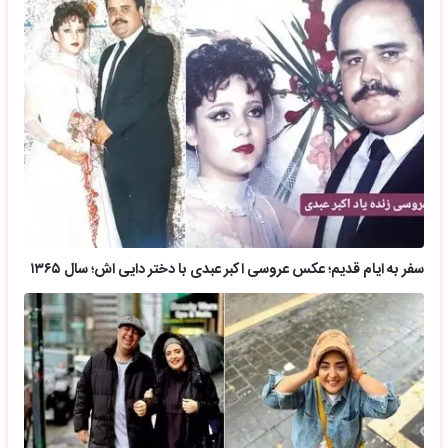
سفر به ایام قدیم؛ عکس عروسی اکبر عبدی با دختر دایی اش؛ سال ۱۳۶۵