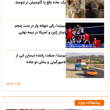
یک ماده بالغ با گاومیش نر تنومند
ببینید/ رالی دیوانه وار در ست پنجم
دیدار ژاپن و آمریکا در نیمه نهایی
ببینید/ سبقت راننده نیسان آبی از
لامبورگینی و بنتلی تو جاده
موارد بیشتر
پیشنهادات ویژه