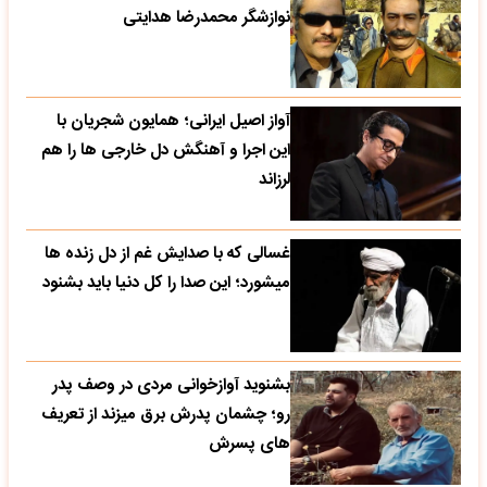
نوازشگر محمدرضا هدایتی
آواز اصیل ایرانی؛ همایون شجریان با
این اجرا و آهنگش دل خارجی ها را هم
لرزاند
غسالی که با صدایش غم از دل زنده ها
میشورد؛ این صدا را کل دنیا باید بشنود
بشنوید آوازخوانی مردی در وصف پدر
رو؛ چشمان پدرش برق میزند از تعریف
های پسرش