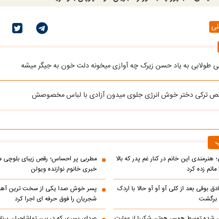
لی
لی طولابی به یاد حسن زیرک چه آوازی میخونه دلت خون به جیگر میشه
رقص ترکی دختر خوش انرژی جلوی میدون آزادی با لباس مخصوصش
ب
 هنرمندی این خانم در کنار غم پدر که بالا
مطربی پر احساس؛ رقص زیبای بلوچی مر
ماتم زده کرد
خبری خانوم نوازنده ویولن
ادق بوقی بعد از کلی آو آو آو حالا با اردک
پسر خوش صدا یکی از سخت ترین آه
م برگشت
شجریان را فوق حرفه ای اجرا کرد
 شده توسط همسر هوتن شکیبا از عمارت
صدای پسری که در بین تماشاچیان برنام