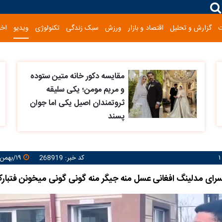
گزارش و تحلیل
اقتصاد و بازار
ورزش
سبک زندگی
تکنولوژی
ویدیو
اخب
مقایسه دکور خانه متین ستوده
و مریم مومن؛ یکی سلیقه
ثروتمندان اصیل یکی اما جوان
پسند
کد خبر: 268919
۱۹/بهمن/۱۴۰۴ ۱۰:۰۸:۰۶
سرای مدلینگ افغانی عسل منه جیگر منه گونی گونی میخونن فتبارک