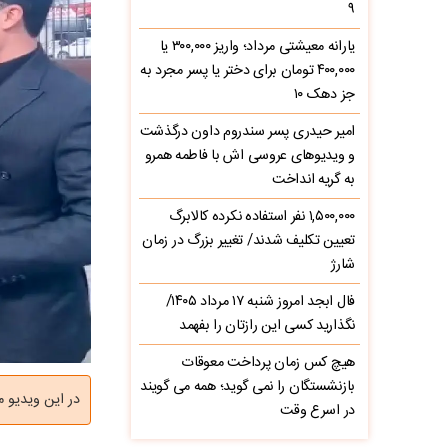
۹
یارانه معیشتی مرداد؛ واریز ۳۰۰,۰۰۰ یا
۴۰۰,۰۰۰ تومان برای دختر یا پسر مجرد به
جز دهک ۱۰
امیر حیدری پسر سندروم داون درگذشت
و ویدیوهای عروسی اش با فاطمه همرو
به گریه انداخت
۱,۵۰۰,۰۰۰ نفر استفاده نکرده کالابرگ
تعیین تکلیف شدند/ تغییر بزرگ در زمان
شارژ
فال ابجد امروز شنبه ۱۷ مرداد ۱۴۰۵/
نگذارید کسی این رازتان را بفهمد
هیچ کس زمان پرداخت معوقات
بازنشستگان را نمی گوید؛ همه می گویند
در این ویدیو 
در اسرع وقت