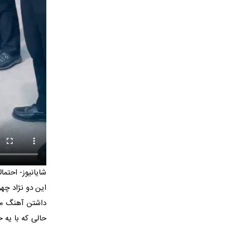
شایانیوز- احتما
این دو نژاد چه
داشتن آهنگ میخ
حالی که با یه 