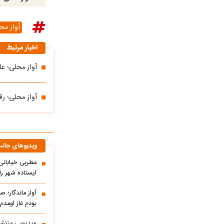
آواز مح
اخبار مرتبط
آواز محلی؛ ع
آواز محلی؛ 
ویدیوهای جال
مطربی خیابانی؛
ایستاده شهر را 
آواز ماندگار؛ ص
بودم غاز اومد
ویدیویی منتشر