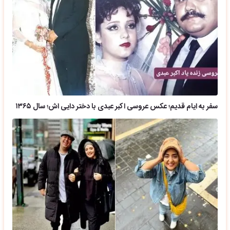
سفر به ایام قدیم؛ عکس عروسی اکبر عبدی با دختر دایی اش؛ سال ۱۳۶۵