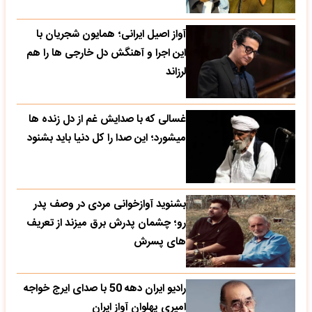
آواز اصیل ایرانی؛ همایون شجریان با
این اجرا و آهنگش دل خارجی ها را هم
لرزاند
غسالی که با صدایش غم از دل زنده ها
میشورد؛ این صدا را کل دنیا باید بشنود
بشنوید آوازخوانی مردی در وصف پدر
رو؛ چشمان پدرش برق میزند از تعریف
های پسرش
رادیو ایران دهه 50 با صدای ایرج خواجه
امیری پهلوان آواز ایران