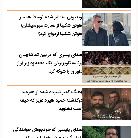
ویدیویی منتشر شده توسط همسر
هوتن شکیبا از عمارت عروسیشان؛
هوتن شکیبا ازدواج کرد؟
صدای پسری که در بین تماشاچیان
برنامه تلویزیونی یک دفعه زد زیر آواز
داوران را شوکه کرد
آهنگ کمتر شنیده شده از هنرمند
درگذشته حمید هیراد عزیز که حیف
است نشنوید
صدای پلیسی که خودجوش خوانندگی