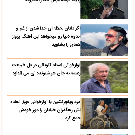
را یاد گرفته عرش خدا را میلرزاند
اگر دلتان لحظه ای جدا شدن از غم و
اندوه دنیا رو میخواهد این آهنگ پرواز
همای را بشنوید
آوازخوانی استاد کاویانی در دل طبیعت
رعشه به جان هر شنونده ای می اندازد
مرد ویلچرنشین با آوازخوانی فوق العاده
اش رهگذران خیابان را دور خودش
جمع کرد