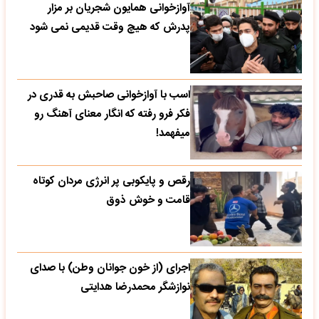
آوازخوانی همایون شجریان بر مزار
پدرش که هیچ وقت قدیمی نمی شود
اسب با آوازخوانی صاحبش به قدری در
فکر فرو رفته که انگار معنای آهنگ رو
میفهمد!
رقص و پایکوبی پر انرژی مردان کوتاه
قامت و خوش ذوق
اجرای (از خون جوانان وطن) با صدای
نوازشگر محمدرضا هدایتی