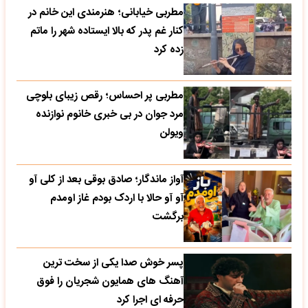
مطربی خیابانی؛ هنرمندی این خانم در
کنار غم پدر که بالا ایستاده شهر را ماتم
زده کرد
مطربی پر احساس؛ رقص زیبای بلوچی
مرد جوان در بی خبری خانوم نوازنده
ویولن
آواز ماندگار؛ صادق بوقی بعد از کلی آو
آو آو حالا با اردک بودم غاز اومدم
برگشت
پسر خوش صدا یکی از سخت ترین
آهنگ های همایون شجریان را فوق
حرفه ای اجرا کرد