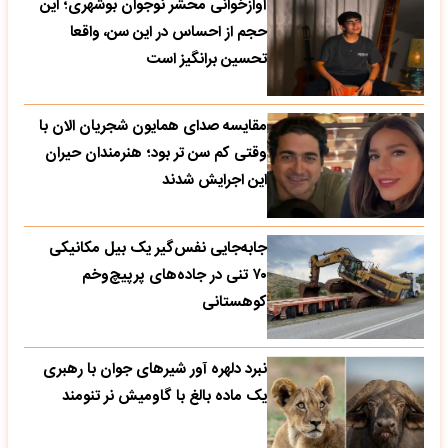
آوازخوانی محشر نوجوان بوشهری؛ این
حجم از احساس در این سن، واقعا
تحسین‌ برانگیز است
مقایسه صدای همایون شجریان الان با
وقتی کم سن تر بود؛ هنرمندان حیران
این اجرایش شدند
جابه‌جایی نفس‌گیر یک بیل مکانیکی
۷۰ تنی در جاده‌های پرپیچ‌وخم
کوهستانی
نبرد دلهره آور شیرهای جوان با رهبری
یک ماده بالغ با گاومیش نر تنومند