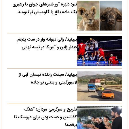
نبرد دلهره آور شیرهای جوان با رهبری
یک ماده بالغ با گاومیش نر تنومند
ببینید/ رالی دیوانه وار در ست پنجم
دیدار ژاپن و آمریکا در نیمه نهایی
ببینید/ سبقت راننده نیسان آبی از
لامبورگینی و بنتلی تو جاده
تفریح و سرگرمی مردان؛ آهنگ
گذاشتن و دست زدن برای عروسک تا
برقصد!