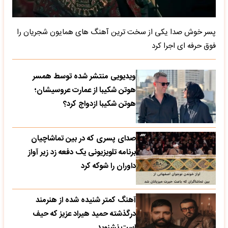
پسر خوش صدا یکی از سخت ترین آهنگ های همایون شجریان را
فوق حرفه ای اجرا کرد
ویدیویی منتشر شده توسط همسر
هوتن شکیبا از عمارت عروسیشان؛
هوتن شکیبا ازدواج کرد؟
صدای پسری که در بین تماشاچیان
برنامه تلویزیونی یک دفعه زد زیر آواز
داوران را شوکه کرد
آهنگ کمتر شنیده شده از هنرمند
درگذشته حمید هیراد عزیز که حیف
است نشنوید