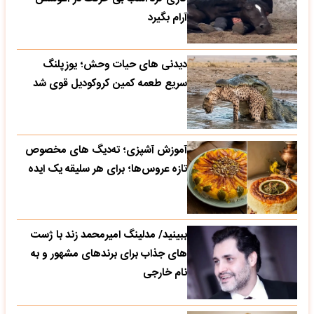
آرام بگیرد
دیدنی های حیات وحش؛ یوزپلنگ
سریع طعمه کمین کروکودیل قوی شد
آموزش آشپزی؛ ته‌دیگ‌ های مخصوص
تازه‌ عروس‌ها؛ برای هر سلیقه یک ایده
ببینید/ مدلینگ امیرمحمد زند با ژست
های جذاب برای برندهای مشهور و به
نام خارجی