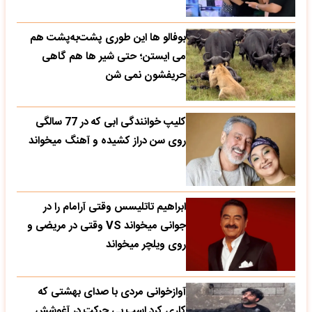
بوفالو ها این‌ طوری پشت‌به‌پشت هم
می‌ ایستن؛ حتی شیر ها هم گاهی
حریفشون نمی‌ شن
کلیپ خوانندگی ابی که در 77 سالگی
روی سن دراز کشیده و آهنگ میخواند
ابراهیم تاتلیسس وقتی آرامام را در
جوانی میخواند VS وقتی در مریضی و
روی ویلچر میخواند
آوازخوانی مردی با صدای بهشتی که
کاری کرد اسب بی حرکت در آغوشش