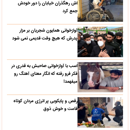
اش رهگذران خیابان را دور خودش
جمع کرد
آوازخوانی همایون شجریان بر مزار
پدرش که هیچ وقت قدیمی نمی شود
اسب با آوازخوانی صاحبش به قدری در
فکر فرو رفته که انگار معنای آهنگ رو
میفهمد!
رقص و پایکوبی پر انرژی مردان کوتاه
قامت و خوش ذوق