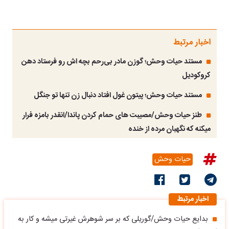
اخبار مرتبط
مستند حیات وحش؛ گوزن مادر بی‌رحم بچه اش رو فرستاد دهن
کروکودیل
مستند حیات وحش؛ پیتون غول افتاد دنبال زن تنها تو جنگل
طنز حیات وحش/مصیبت های حمام کردن پاندا/انقدر بامزه فرار
میکنه که نگهبان مرده از خنده
حیات وحش
اخبار مرتبط
بدایع حیات وحش/گوریلی که بر سر شوهرش غیرتی میشه و کار به