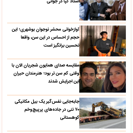
استاد گپا در جوانی
آوازخوانی محشر نوجوان بوشهری؛ این
حجم از احساس در این سن، واقعا
تحسین‌ برانگیز است
مقایسه صدای همایون شجریان الان با
وقتی کم سن تر بود؛ هنرمندان حیران
این اجرایش شدند
جابه‌جایی نفس‌گیر یک بیل مکانیکی
۷۰ تنی در جاده‌های پرپیچ‌وخم
کوهستانی