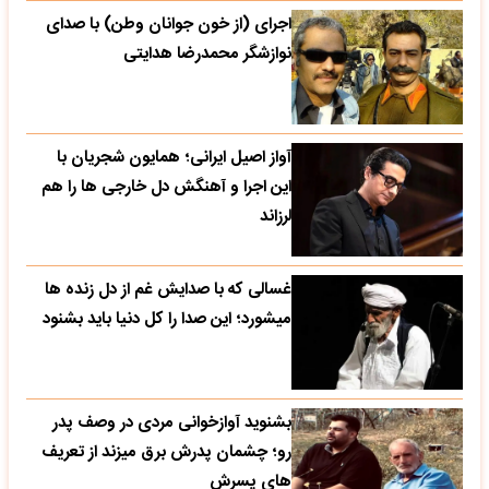
اجرای (از خون جوانان وطن) با صدای
نوازشگر محمدرضا هدایتی
آواز اصیل ایرانی؛ همایون شجریان با
این اجرا و آهنگش دل خارجی ها را هم
لرزاند
غسالی که با صدایش غم از دل زنده ها
میشورد؛ این صدا را کل دنیا باید بشنود
بشنوید آوازخوانی مردی در وصف پدر
رو؛ چشمان پدرش برق میزند از تعریف
های پسرش