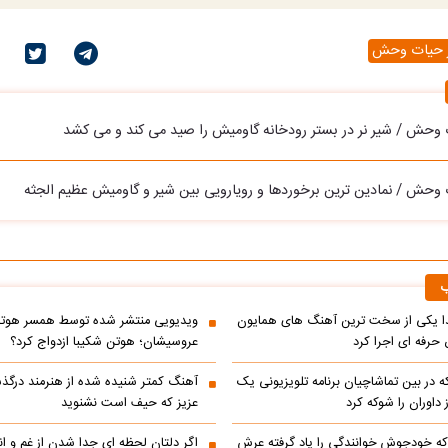
 حیات وحش
وحش / شیر نر در بستر رودخانه گاومیش را صید می کند و می کشد
وحش / نمادین ترین برخوردها و رویارویی بین شیر و گاومیش عظیم الجثه
ب
یکی از سخت ترین آهنگ های همایون
ویدیویی منتشر شده توسط همسر هوتن 
حرفه ای اجرا کرد
عروسیشان؛ هوتن شکیبا ازدواج کرد؟
در بین تماشاچیان برنامه تلویزیونی یک
آهنگ کمتر شنیده شده از هنرمند درگذ
ز داوران را شوکه کرد
عزیز که حیف است نشنوید
ه خودجوش خوانندگی را یاد گرفته عرش
اگر دلتان لحظه ای جدا شدن از غم و اند