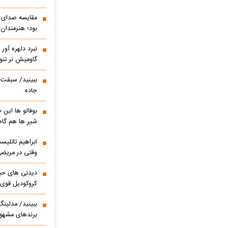
مقایسه صدای ه
بود؛ هنرمندان
نبرد دلهره آور
گاومیش نر تنو
ببینید/ سبقت ر
جاده
بوفالو ها این
شیر ها هم گا
وقتی در مریضی
دیدنی های حی
کروکودیل قوی
ببینید/ مدلین
برندهای مشهور