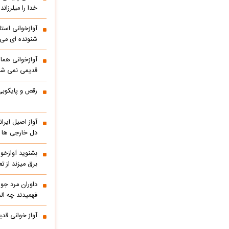
خدا را میلرزاند
آوازخوانی است
شنونده ای می ا
آوازخوانی هما
قدیمی نمی شو
رقص و پایکوبی
آواز اصیل ایر
دل خارجی ها را
بشنوید آوازخو
برق میزند از 
داوران مرد جوا
فهمیدند چه الم
آواز خوانی قدی