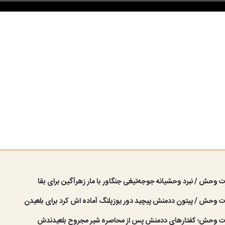
 وحش / نبرد وحشیانه جوجه‌تیغی جنگاور با مار زهرآگین برای بقا
ت وحش / پیتون ددمنش پیچید دور یوزپلنگ آماده اش کرد برای بلعیدن
ات وحش؛ کفتارهای ددمنش پس از محاصره شیر مجروح بلعیدندش