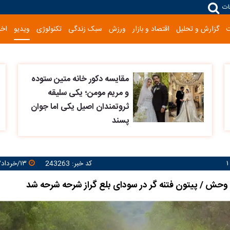
ات
گزارش و تحلیل
اقتصاد و بازار
ورزش
سبک زندگی
تکنولوژی
ویدیو
اخب
مقایسه دکور خانه متین ستوده
و مریم مومن؛ یکی سلیقه
ثروتمندان اصیل یکی اما جوان
پسند
کد خبر: 243263
۱۳/خرداد/۱۴۰۴ ۱۰:۵۴:۴۶
وحش / پیتون فتنه گر در سودای بلع گراز شرحه شرحه شد