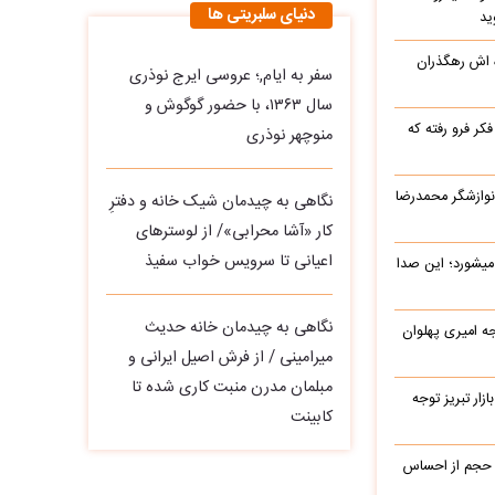
دنیای سلبریتی ها
ید
ه اش رهگذران
سفر به ایام,؛ عروسی ایرج نوذری
سال ۱۳۶۳، با حضور گوگوش و
ر فرو رفته که
منوچهر نوذری
نوازشگر محمدرضا
نگاهی به چیدمان شیک خانه و دفترِ
کار «آشا محرابی»/ از لوسترهای
اعیانی تا سرویس خواب سفیذ
میشورد؛ این صدا
نگاهی به چیدمان خانه حدیث
یرج خواجه امیری پهلوان
میرامینی / از فرش اصیل ایرانی و
مبلمان مدرن منبت‌ کاری‌ شده تا
زار تبریز توجه
کابینت
 حجم از احساس