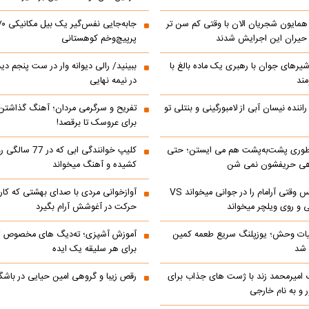
مایون شجریان الان با وقتی کم سن تر
 حیران این اجرایش شدند
پرپیچ‌وخم کوهستانی
 شیرهای جوان با رهبری یک ماده بالغ با
ببینید/ رالی دیوانه وار در ست پنجم د
مند
در نیمه نهایی
اننده نیسان آبی از لامبورگینی و بنتلی تو
تفریح و سرگرمی مردان؛ آهنگ گذاشت
برای عروسک تا برقصد!
‌ طوری پشت‌به‌پشت هم می‌ ایستن؛ حتی
کلیپ خوانندگی ابی که
هی حریفشون نمی‌ شن
کشیده و آهنگ میخواند
ابراهیم تاتلیسس وقتی آرامام را در جوانی میخواند VS
آوازخوانی مردی با صدای بهشتی که کا
 و روی ویلچر میخواند
حرکت در آغوشش آرام بگیرد
ات وحش؛ یوزپلنگ سریع طعمه کمین
آموزش آشپزی؛ ته‌دیگ‌ های مخصوص تاز
 شد
برای هر سلیقه یک ایده
گ امیرمحمد زند با ژست های جذاب برای
رقص زیبا و گروهی امین حیایی در باش
 و به نام خارجی