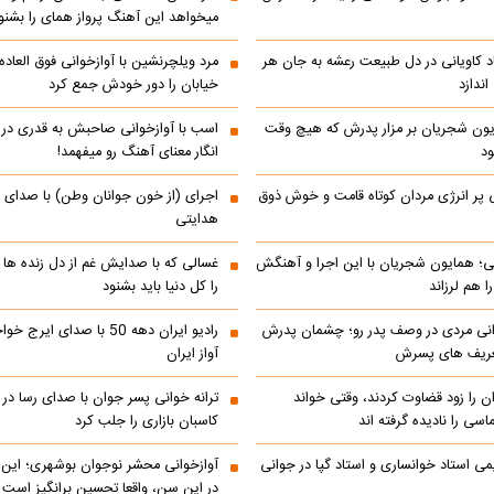
میخواهد این آهنگ پرواز همای را بشنو
اد کاویانی در دل طبیعت رعشه به جان هر
مرد ویلچرنشین با آوازخوانی فوق العاد
ندازد
خیابان را دور خودش جمع کرد
یون شجریان بر مزار پدرش که هیچ وقت
اسب با آوازخوانی صاحبش به قدری در فک
د
انگار معنای آهنگ رو میفهمد!
 پر انرژی مردان کوتاه قامت و خوش ذوق
اجرای (از خون جوانان وطن) با صدای 
هدایتی
انی؛ همایون شجریان با این اجرا و آهنگش
غسالی که با صدایش غم از دل زنده ها 
 هم لرزاند
را کل دنیا باید بشنود
انی مردی در وصف پدر رو؛ چشمان پدرش
رادیو ایران دهه 50 با صدای ا
تعریف های پسرش
آواز ایران
ن را زود قضاوت کردند، وقتی خواند
ترانه خوانی پسر جوان با صدای رسا در با
اسی را نادیده گرفته اند
کاسبان بازاری را جلب کرد
می استاد خوانساری و استاد گپا در جوانی
آوازخوانی محشر نوجوان بوشهری؛ این
در این سن، واقعا تحسین‌ برانگیز است