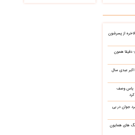
الاخره از پسرشون
 دقیقا همون
اکبر عبدی سال
باره با گل یاس وصف
کرد
د جوان در بی
گ های همایون