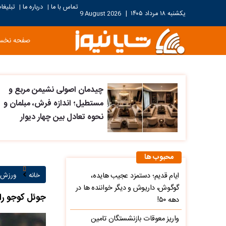
تماس با ما
درباره ما
تبلیغا
|
|
یکشنبه ۱۸ مرداد ۱۴۰۵
|
9 August 2026
صفحه نخ
چیدمان اصولی نشیمن مربع و
مستطیل؛ اندازه فرش، مبلمان و
نحوه تعادل بین چهار دیوار
محبوب ها
ایام قدیم؛ دستمزد عجیب هایده،
خانه
ورزش ۲
گوگوش، داریوش و دیگر خواننده ها در
جوئل کوجو را 
دهه ۵۰!
واریز معوقات بازنشستگان تامین