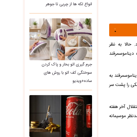
انواع لکه ها از چربی تا جوهر
 حالا به نظر
دیناموسمرقند
جرم گیری اتو بخار و پاک کردن
سوختگی کف اتو با روش های
یناموسمرقند به
ساده+ویدیو
شکی را پشت سر
قلال آخر هفته
دنظر موسیمانه