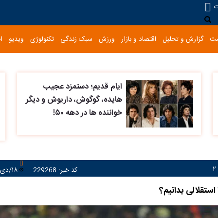
ت
ست
گزارش و تحلیل
اقتصاد و بازار
ورزش
سبک زندگی
تکنولوژی
ویدیو
ا
ایام قدیم؛ دستمزد عجیب
هایده، گوگوش، داریوش و دیگر
خواننده ها در دهه ۵۰!
کد خبر: 229268
۱۸/دی/۱۴۰۳ ۱۶:۳۰:۱۴
استقلالی بدانیم؟