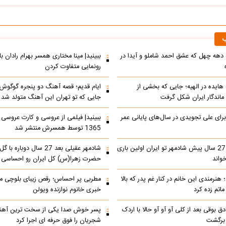
ب
ه دهه چهل که عشق احمد شاملو و آیدا در
ببینید| مینا مختاری همسر بهرام رادان ب
رونمایی متفاوت کردن
 هایده در الهیه؛ جایی که بخشی از
ایام قدیم؛ قصه آهنگ دو پنجره گوگوش؛
اندگار ایران شکل گرفت
جایی که تو تهران این آهنگ متولد شد
 برای علی تجویدی در سال‌های پایانی عمر
ببینید| فیلمی از عروسی و کارت عروسی 
1365 توسط همسرش منتشر شد
ببینید| کنسرت 27 سال پیش شادمهر تو ایران اولین باری
شادمهر عقیلی بعد 27 سال دو
واند
حضرت زهرا(س) کل ایران رو احساسی 
هنرمندی این خانم در کنار غم پدر که بالا
مطربی پر احساس؛ رقص زیبای بلوچی مر
ماتم زده کرد
خبری خانوم نوازنده ویولن
ادق بوقی بعد از کلی آو آو آو حالا با اردک
پسر خوش صدا یکی از سخت ترین آهن
 برگشت
شجریان را فوق حرفه ای اجرا کرد