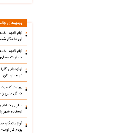
ویدیوهای جال
ایام قدیم؛ خان
آن ماندگار شده
ایام قدیم؛ خانه
خاطرات صدای م
آوازخوانی گلپا
در بیمارستان
که گل یاس را خ
مطربی خیابانی؛ 
ایستاده شهر را 
آواز ماندگار؛ ص
بودم غاز اومدم