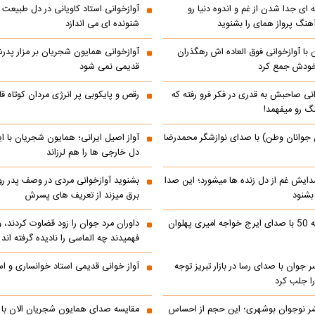
 ای جدا شدن از غم و اندوه دنیا رو
آوازخوانی استاد کاویانی در دل طبیعت 
هنگ پرواز همای را بشنوید
شنونده ای می اندازد
با آوازخوانی فوق العاده اش رهگذران
آوازخوانی همایون شجریان بر مزار پد
 خودش جمع کرد
قدیمی نمی شود
انی صاحبش به قدری در فکر فرو رفته که
رقص و پایکوبی پر انرژی مردان کوتاه
نگ رو میفهمد!
 جوانان وطن) با صدای نوازشگر محمدرضا
آواز اصیل ایرانی؛ همایون شجریان با 
دل خارجی ها را هم لرزاند
دایش غم از دل زنده ها میشورد؛ این صدا
بشنوید آوازخوانی مردی در وصف پدر 
 بشنود
برق میزند از تعریف های پسرش
رادیو ایران دهه 50 با صدای ایرج خواجه امیری پهلوان
داوران مرد جوان را زود قضاوت کردند، 
فهمیدند چه الماسی را نادیده گرفته اند
ر جوان با صدای رسا در بازار تبریز توجه
آواز خوانی قدیمی استاد خوانساری و است
را جلب کرد
ر نوجوان بوشهری؛ این حجم از احساس
مقایسه صدای همایون شجریان الان با 