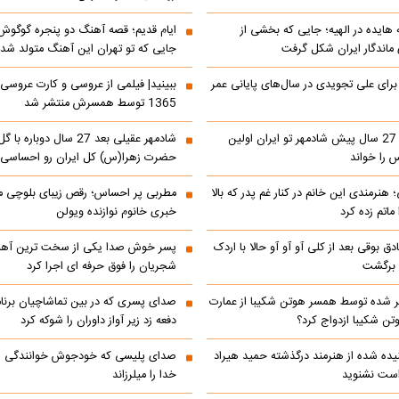
ه هایده در الهیه؛ جایی که بخشی از
ایام قدیم؛ قصه آهنگ دو پنجره گوگوش
اندگار ایران شکل گرفت
جایی که تو تهران این آهنگ متولد شد
 برای علی تجویدی در سال‌های پایانی عمر
ببینید| فیلمی از عروسی و کارت عروسی
1365 توسط همسرش منتشر شد
ببینید| کنسرت 27 سال پیش شادمهر تو ایران اولین
شادمهر عقیلی بعد 27 سال دو
 را خواند
حضرت زهرا(س) کل ایران رو احساسی 
 هنرمندی این خانم در کنار غم پدر که بالا
مطربی پر احساس؛ رقص زیبای بلوچی مر
ماتم زده کرد
خبری خانوم نوازنده ویولن
ادق بوقی بعد از کلی آو آو آو حالا با اردک
پسر خوش صدا یکی از سخت ترین آهن
م برگشت
شجریان را فوق حرفه ای اجرا کرد
 شده توسط همسر هوتن شکیبا از عمارت
صدای پسری که در بین تماشاچیان برنام
ن شکیبا ازدواج کرد؟
دفعه زد زیر آواز داوران را شوکه کرد
ده شده از هنرمند درگذشته حمید هیراد
صدای پلیسی که خودجوش خوانندگی را 
است نشنوید
خدا را میلرزاند