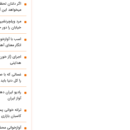
اگر دلتان لحظه
میخواهد این آ
مرد ویلچرنشین 
خیابان را دور
اسب با آوازخو
انگار معنای آه
اجرای (از خون
هدایتی
غسالی که با ص
را کل دنیا باید
آواز ایران
ترانه خوانی پس
کاسبان بازاری 
آوازخوانی محش