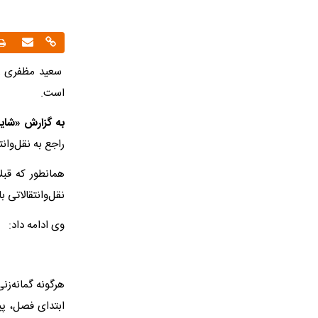
سعید مظفری زا
است.
به گزارش «شایا
راجع به نقل‌وان
همانطور که قبل
نقل‌وانتقالاتی 
وی ادامه داد:
هرگونه گمانه‌ز
ابتدای فصل، پی