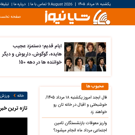
یکشنبه ۱۸ مرداد ۱۴۰۵
|
9 August 2026
تماس با ما
درباره ما
تبلیغا
|
|
صفحه نخست
ایام قدیم؛ دستمزد عجیب
هایده، گوگوش، داریوش و دیگر
خواننده ها در دهه ۵۰!
محبوب ها
خانه
ورزش ۲
فال ابجد امروز یکشنبه ۱۸ مرداد ۱۴۰۵/
خوشبختی و اقبال در خانه تان رو
تازه ترین خبره
خواهند زد
واریز معوقات بازنشستگان تامین
اجتماعی مرداد ماه انجام میشود؟