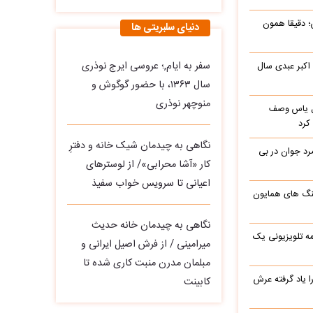
؛ دقیقا همون
دنیای سلبریتی ها
سفر به ایام,؛ عروسی ایرج نوذری
 اکبر عبدی سال
سال ۱۳۶۳، با حضور گوگوش و
منوچهر نوذری
باره با گل یاس وصف
کرد
نگاهی به چیدمان شیک خانه و دفترِ
د جوان در بی
کار «آشا محرابی»/ از لوسترهای
اعیانی تا سرویس خواب سفیذ
گ های همایون
نگاهی به چیدمان خانه حدیث
ه تلویزیونی یک
میرامینی / از فرش اصیل ایرانی و
مبلمان مدرن منبت‌ کاری‌ شده تا
یاد گرفته عرش
کابینت