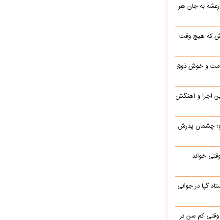
رعشه به جان هر
رش که هیچ وقت
 قامت و خوش ذوق
این اجرا و آهنگش
رو؛ چشمان پدرش
وقتی خواند
اد گپا در جوانی
وقتی کم سن تر