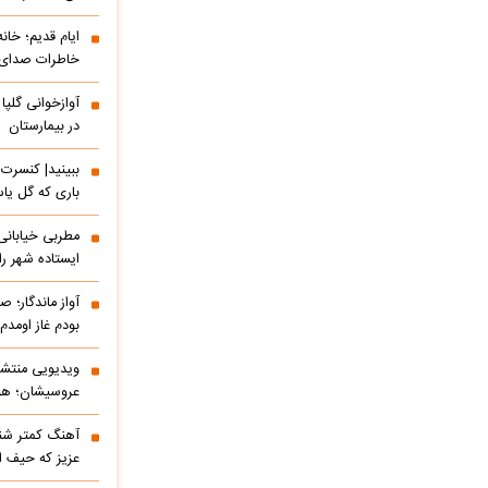
ایام قدیم؛ خان
خاطرات صدای م
آوازخوانی گلپا
در بیمارستان
باری که گل یاس
مطربی خیابانی؛
ایستاده شهر را 
آواز ماندگار؛ ص
بودم غاز اومد
ویدیویی منتشر
عروسیشان؛ هوت
آهنگ کمتر شنی
عزیز که حیف 