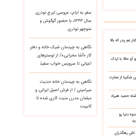
سفر به ایام,؛ عروسی ایرج نوذری
سال ۱۳۶۳، با حضور گوگوش و
منوچهر نوذری
ر غم پدر که بالا
نگاهی به چیدمان شیک خانه و دفترِ
کار «آشا محرابی»/ از لوسترهای
 آو حالا با اردک
اعیانی تا سرویس خواب سفیذ
شکیبا از عمارت
نگاهی به چیدمان خانه حدیث
میرامینی / از فرش اصیل ایرانی و
شته حمید هیراد
مبلمان مدرن منبت‌ کاری‌ شده تا
کابینت
وه دنیا رو
ید
ه اش رهگذران