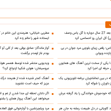
ب
شادمهر عقیلی بعد 27 سال دوباره با گل یاس وصف
مطربی خیابانی؛ هنرمندی این خانم در کنا
 کل ایران رو احساسی کرد
ایستاده شهر را ماتم زده کرد
س؛ رقص زیبای بلوچی مرد جوان در بی
آواز ماندگار؛ صادق بوقی بعد از کلی آو آو
زنده ویولن
بودم غاز اومدم برگشت
یکی از سخت ترین آهنگ های همایون
ویدیویی منتشر شده توسط همسر هوتن 
حرفه ای اجرا کرد
عروسیشان؛ هوتن شکیبا ازدواج کرد؟
در بین تماشاچیان برنامه تلویزیونی یک
آهنگ کمتر شنیده شده از هنرمند درگذ
ز داوران را شوکه کرد
عزیز که حیف است نشنوید
ه خودجوش خوانندگی را یاد گرفته عرش
اگر دلتان لحظه ای جدا شدن از غم و اند
میخواهد این آهنگ پرواز همای را بشنو
اد کاویانی در دل طبیعت رعشه به جان هر
مرد ویلچرنشین با آوازخوانی فوق العاد