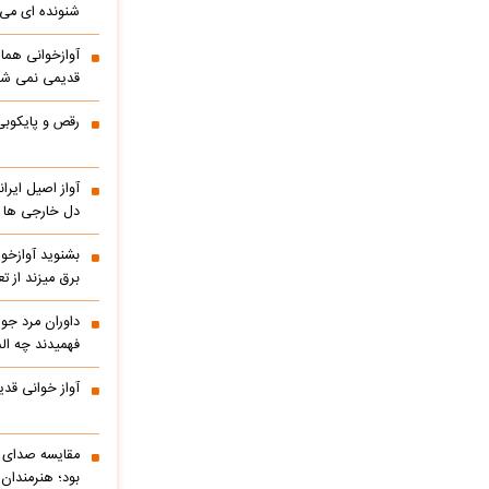
شنونده ای می ا
آوازخوانی هما
قدیمی نمی شو
رقص و پایکوبی
آواز اصیل ایر
دل خارجی ها را
بشنوید آوازخو
برق میزند از 
داوران مرد جوا
فهمیدند چه الم
آواز خوانی قدی
مقایسه صدای ه
بود؛ هنرمندان