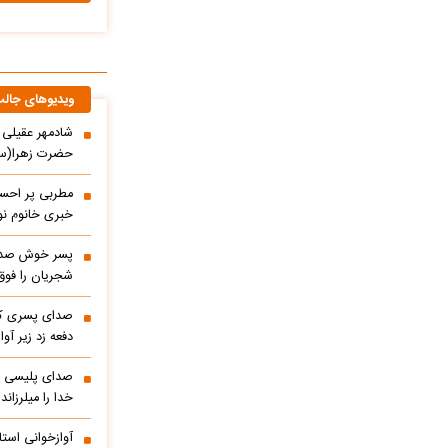
ویدیوهای جال
حضرت زهرا(س)
مطربی پر احسا
خبری خانوم نوا
پسر خوش صدا 
شجریان را فوق 
صدای پسری که 
دفعه زد زیر آوا
صدای پلیسی ک
خدا را میلرزاند
آوازخوانی است