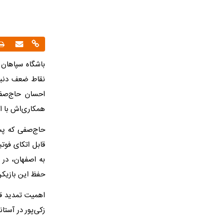
باشگاه سپاهان د
نقاط ضعف دنبال
احسان حاج‌صفی
همکاری‌اش با 
حاج‌صفی که پس 
قابل اتکای فوتب
به اصفهان، در ج
حفظ این بازیکن 
اهمیت تمدید قر
زکی‌پور در آست