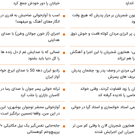
ندازد
خیابان را دور خودش جمع کرد
یون شجریان بر مزار پدرش که هیچ وقت
اسب با آوازخوانی صاحبش به قدری در فک
د
انگار معنای آهنگ رو میفهمد!
 پر انرژی مردان کوتاه قامت و خوش ذوق
اجرای (از خون جوانان وطن) با صدای 
هدایتی
انی؛ همایون شجریان با این اجرا و آهنگش
غسالی که با صدایش غم از دل زنده ها 
 هم لرزاند
را کل دنیا باید بشنود
انی مردی در وصف پدر رو؛ چشمان پدرش
رادیو ایران دهه 50 با صدای ا
تعریف های پسرش
آواز ایران
ن را زود قضاوت کردند، وقتی خواند
ترانه خوانی پسر جوان با صدای رسا در با
اسی را نادیده گرفته اند
کاسبان بازاری را جلب کرد
می استاد خوانساری و استاد گپا در جوانی
آوازخوانی محشر نوجوان بوشهری؛ این
در این سن، واقعا تحسین‌ برانگیز است
مایون شجریان الان با وقتی کم سن تر
 حیران این اجرایش شدند
پرپیچ‌وخم کوهستانی