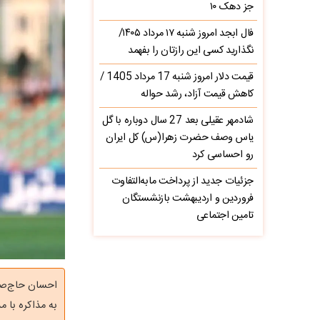
جز دهک ۱۰
فال ابجد امروز شنبه ۱۷ مرداد ۱۴۰۵/
نگذارید کسی این رازتان را بفهمد
قیمت دلار امروز شنبه 17 مرداد 1405 /
کاهش قیمت آزاد، رشد حواله
شادمهر عقیلی بعد 27 سال دوباره با گل
یاس وصف حضرت زهرا(س) کل ایران
رو احساسی کرد
جزئیات جدید از پرداخت مابه‌التفاوت
فروردین و اردیبهشت بازنشستگان
تامین اجتماعی
احسان حاج‌صفی
به مذاکره با م