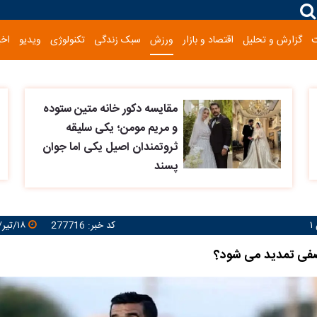
گزارش و تحلیل
اقتصاد و بازار
ورزش
سبک زندگی
تکنولوژی
ویدیو
اخب
مقایسه دکور خانه متین ستوده
و مریم مومن؛ یکی سلیقه
ثروتمندان اصیل یکی اما جوان
پسند
کد خبر: 277716
۱۸/تیر/۱۴۰۵ ۱۳:۰۹:۴۹
صفی تمدید می شود؟