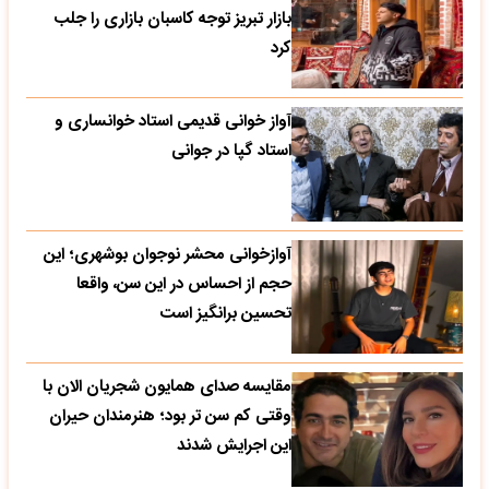
بازار تبریز توجه کاسبان بازاری را جلب
کرد
آواز خوانی قدیمی استاد خوانساری و
استاد گپا در جوانی
آوازخوانی محشر نوجوان بوشهری؛ این
حجم از احساس در این سن، واقعا
تحسین‌ برانگیز است
مقایسه صدای همایون شجریان الان با
وقتی کم سن تر بود؛ هنرمندان حیران
این اجرایش شدند