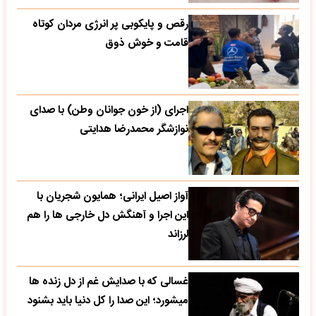
رقص و پایکوبی پر انرژی مردان کوتاه
قامت و خوش ذوق
اجرای (از خون جوانان وطن) با صدای
نوازشگر محمدرضا هدایتی
آواز اصیل ایرانی؛ همایون شجریان با
این اجرا و آهنگش دل خارجی ها را هم
لرزاند
غسالی که با صدایش غم از دل زنده ها
میشورد؛ این صدا را کل دنیا باید بشنود