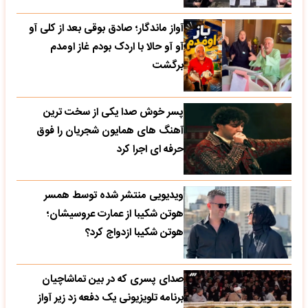
آواز ماندگار؛ صادق بوقی بعد از کلی آو
آو آو حالا با اردک بودم غاز اومدم
برگشت
پسر خوش صدا یکی از سخت ترین
آهنگ های همایون شجریان را فوق
حرفه ای اجرا کرد
ویدیویی منتشر شده توسط همسر
هوتن شکیبا از عمارت عروسیشان؛
هوتن شکیبا ازدواج کرد؟
صدای پسری که در بین تماشاچیان
برنامه تلویزیونی یک دفعه زد زیر آواز