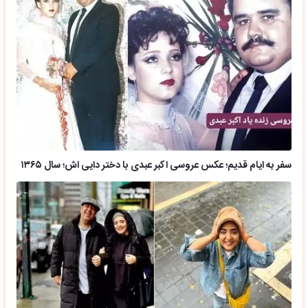
سفر به ایام قدیم؛ عکس عروسی اکبر عبدی با دختر دایی اش؛ سال ۱۳۶۵