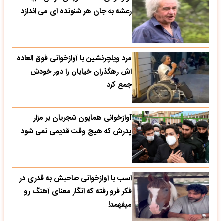
رعشه به جان هر شنونده ای می اندازد
مرد ویلچرنشین با آوازخوانی فوق العاده
اش رهگذران خیابان را دور خودش
جمع کرد
آوازخوانی همایون شجریان بر مزار
پدرش که هیچ وقت قدیمی نمی شود
اسب با آوازخوانی صاحبش به قدری در
فکر فرو رفته که انگار معنای آهنگ رو
میفهمد!