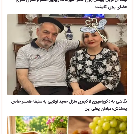
ایده آل ترین چینش روی کانتر آشپزخانه؛ زیبایی، نظم و مدرن سازی
فضای روی کابینت
نگاهی به دکوراسیون لاکچری منزل حمید لولایی به سلیقه همسر خاص
پسندش؛ مبلمان یعنی این