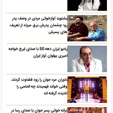
بشنوید آوازخوانی مردی در وصف پدر
رو؛ چشمان پدرش برق میزند از تعریف
های پسرش
رادیو ایران دهه 50 با صدای ایرج خواجه
امیری پهلوان آواز ایران
داوران مرد جوان را زود قضاوت کردند،
وقتی خواند فهمیدند چه الماسی را
نادیده گرفته اند
ترانه خوانی پسر جوان با صدای رسا در