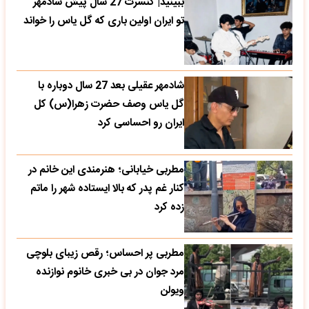
ببینید| کنسرت 27 سال پیش شادمهر
تو ایران اولین باری که گل یاس را خواند
شادمهر عقیلی بعد 27 سال دوباره با
گل یاس وصف حضرت زهرا(س) کل
ایران رو احساسی کرد
مطربی خیابانی؛ هنرمندی این خانم در
کنار غم پدر که بالا ایستاده شهر را ماتم
زده کرد
مطربی پر احساس؛ رقص زیبای بلوچی
مرد جوان در بی خبری خانوم نوازنده
ویولن