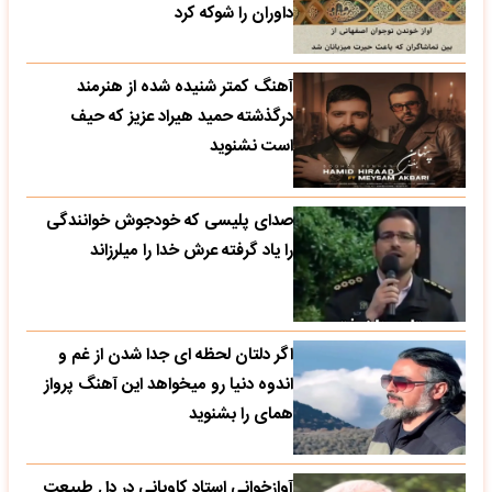
داوران را شوکه کرد
آهنگ کمتر شنیده شده از هنرمند
درگذشته حمید هیراد عزیز که حیف
است نشنوید
صدای پلیسی که خودجوش خوانندگی
را یاد گرفته عرش خدا را میلرزاند
اگر دلتان لحظه ای جدا شدن از غم و
اندوه دنیا رو میخواهد این آهنگ پرواز
همای را بشنوید
آوازخوانی استاد کاویانی در دل طبیعت