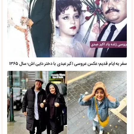
سفر به ایام قدیم؛ عکس عروسی اکبر عبدی با دختر دایی اش؛ سال ۱۳۶۵