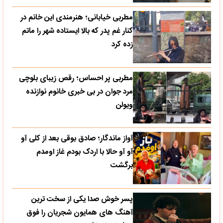
مطربی خیابانی؛ هنرمندی این خانم در
کنار غم پدر که بالا ایستاده شهر را ماتم
زده کرد
مطربی پر احساس؛ رقص زیبای بلوچی
مرد جوان در بی خبری خانوم نوازنده
ویولن
آواز ماندگار؛ صادق بوقی بعد از کلی آو
آو آو حالا با اردک بودم غاز اومدم
برگشت
پسر خوش صدا یکی از سخت ترین
آهنگ های همایون شجریان را فوق