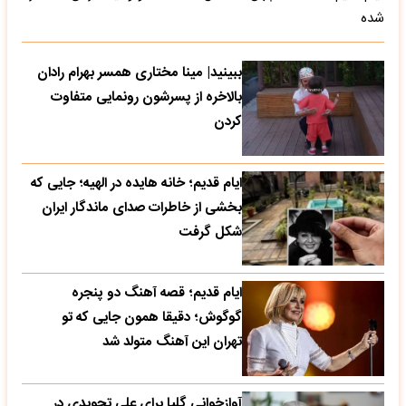
شده
ببینید| مینا مختاری همسر بهرام رادان
بالاخره از پسرشون رونمایی متفاوت
کردن
ایام قدیم؛ خانه هایده در الهیه؛ جایی که
بخشی از خاطرات صدای ماندگار ایران
شکل گرفت
ایام قدیم؛ قصه آهنگ دو پنجره
گوگوش؛ دقیقا همون جایی که تو
تهران این آهنگ متولد شد
آوازخوانی گلپا برای علی تجویدی در