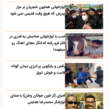
آوازخوانی همایون شجریان بر مزار
پدرش که هیچ وقت قدیمی نمی شود
اسب با آوازخوانی صاحبش به قدری در
فکر فرو رفته که انگار معنای آهنگ رو
میفهمد!
رقص و پایکوبی پر انرژی مردان کوتاه
قامت و خوش ذوق
اجرای (از خون جوانان وطن) با صدای
نوازشگر محمدرضا هدایتی