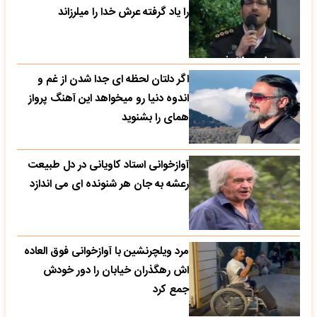
را یاد گرفته عرش خدا را میلرزاند
اگر دلتان لحظه ای جدا شدن از غم و
اندوه دنیا رو میخواهد این آهنگ پرواز
همای را بشنوید
آوازخوانی استاد کاویانی در دل طبیعت
رعشه به جان هر شنونده ای می اندازد
مرد ویلچرنشین با آوازخوانی فوق العاده
اش رهگذران خیابان را دور خودش
جمع کرد