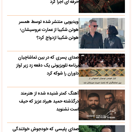
حرفه ای اجرا کرد
ویدیویی منتشر شده توسط همسر
هوتن شکیبا از عمارت عروسیشان؛
هوتن شکیبا ازدواج کرد؟
صدای پسری که در بین تماشاچیان
برنامه تلویزیونی یک دفعه زد زیر آواز
داوران را شوکه کرد
آهنگ کمتر شنیده شده از هنرمند
درگذشته حمید هیراد عزیز که حیف
است نشنوید
صدای پلیسی که خودجوش خوانندگی