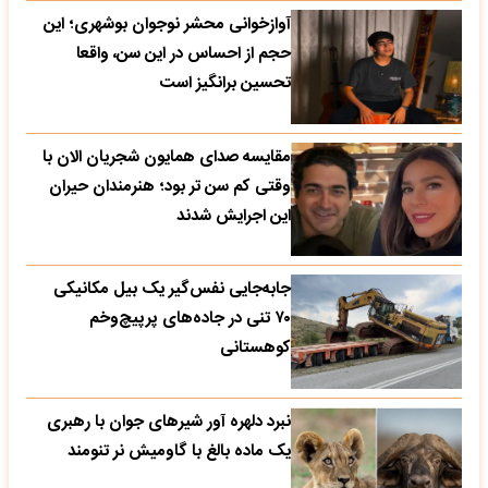
آوازخوانی محشر نوجوان بوشهری؛ این
حجم از احساس در این سن، واقعا
تحسین‌ برانگیز است
مقایسه صدای همایون شجریان الان با
وقتی کم سن تر بود؛ هنرمندان حیران
این اجرایش شدند
جابه‌جایی نفس‌گیر یک بیل مکانیکی
۷۰ تنی در جاده‌های پرپیچ‌وخم
کوهستانی
نبرد دلهره آور شیرهای جوان با رهبری
یک ماده بالغ با گاومیش نر تنومند