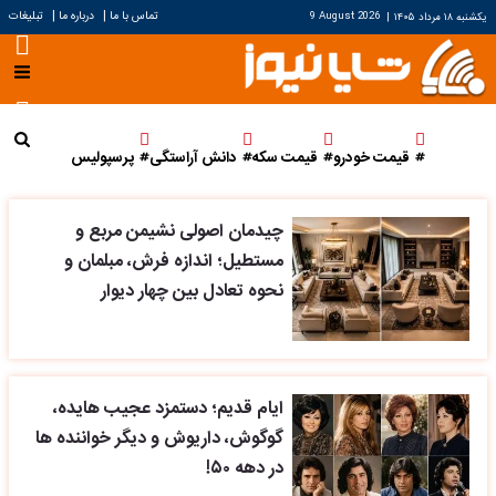
|
|
تماس با ما
درباره ما
تبلیغات
یکشنبه ۱۸ مرداد ۱۴۰۵
|
9 August 2026
قیمت خودرو
قیمت سکه
دانش آراستگی
پرسپولیس
چیدمان اصولی نشیمن مربع و
مستطیل؛ اندازه فرش، مبلمان و
نحوه تعادل بین چهار دیوار
ایام قدیم؛ دستمزد عجیب هایده،
گوگوش، داریوش و دیگر خواننده ها
در دهه ۵۰!