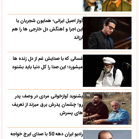
آواز اصیل ایرانی؛ همایون شجریان با
این اجرا و آهنگش دل خارجی ها را هم
لرزاند
غسالی که با صدایش غم از دل زنده ها
میشورد؛ این صدا را کل دنیا باید بشنود
بشنوید آوازخوانی مردی در وصف پدر
رو؛ چشمان پدرش برق میزند از تعریف
های پسرش
رادیو ایران دهه 50 با صدای ایرج خواجه