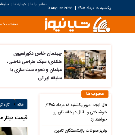
تماس با ما
درباره ما
تبلیغا
|
|
یکشنبه ۱۸ مرداد ۱۴۰۵
|
9 August 2026
صفحه نخ
چیدمان خاص دکوراسیون
هلندی؛ سبک طراحی داخلی،
مبلمان و نحوه ست سازی با
سلیقه ایرانی
محبوب ها
فال ابجد امروز یکشنبه ۱۸ مرداد ۱۴۰۵/
خانه
تازه ت
خوشبختی و اقبال در خانه تان رو
قیمت دینار عراق امروز سه‌شنبه ۵
خواهند زد
واریز معوقات بازنشستگان تامین