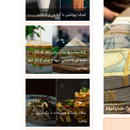
شیک پروتئینی با گیلاس و شکلات
2 تا ساندویچ سالم برای ناهار که 10
دقیقه ای آماده می شود با بیش از 10 گرم
پروتئین
سالاد پاستا و سبزیجات با یک سس
رژیمی