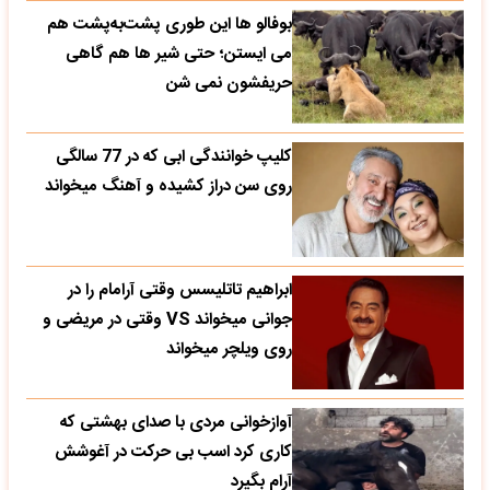
بوفالو ها این‌ طوری پشت‌به‌پشت هم
می‌ ایستن؛ حتی شیر ها هم گاهی
حریفشون نمی‌ شن
کلیپ خوانندگی ابی که در 77 سالگی
روی سن دراز کشیده و آهنگ میخواند
ابراهیم تاتلیسس وقتی آرامام را در
جوانی میخواند VS وقتی در مریضی و
روی ویلچر میخواند
آوازخوانی مردی با صدای بهشتی که
کاری کرد اسب بی حرکت در آغوشش
آرام بگیرد