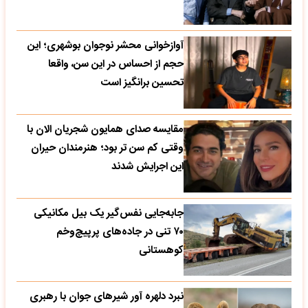
آوازخوانی محشر نوجوان بوشهری؛ این
حجم از احساس در این سن، واقعا
تحسین‌ برانگیز است
مقایسه صدای همایون شجریان الان با
وقتی کم سن تر بود؛ هنرمندان حیران
این اجرایش شدند
جابه‌جایی نفس‌گیر یک بیل مکانیکی
۷۰ تنی در جاده‌های پرپیچ‌وخم
کوهستانی
نبرد دلهره آور شیرهای جوان با رهبری