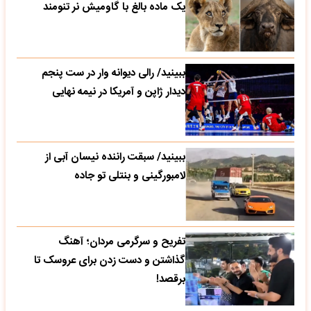
یک ماده بالغ با گاومیش نر تنومند
ببینید/ رالی دیوانه وار در ست پنجم
دیدار ژاپن و آمریکا در نیمه نهایی
ببینید/ سبقت راننده نیسان آبی از
لامبورگینی و بنتلی تو جاده
تفریح و سرگرمی مردان؛ آهنگ
گذاشتن و دست زدن برای عروسک تا
برقصد!