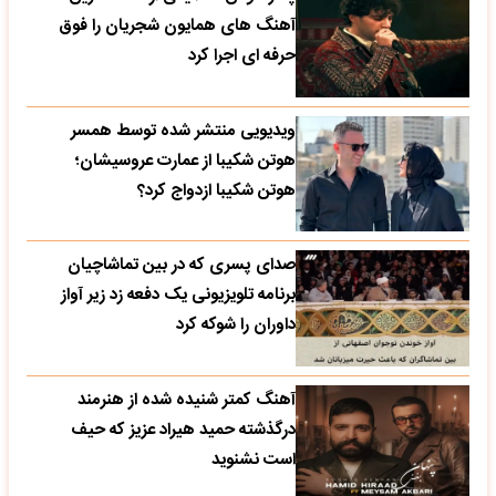
آهنگ های همایون شجریان را فوق
حرفه ای اجرا کرد
ویدیویی منتشر شده توسط همسر
هوتن شکیبا از عمارت عروسیشان؛
هوتن شکیبا ازدواج کرد؟
صدای پسری که در بین تماشاچیان
برنامه تلویزیونی یک دفعه زد زیر آواز
داوران را شوکه کرد
آهنگ کمتر شنیده شده از هنرمند
درگذشته حمید هیراد عزیز که حیف
است نشنوید