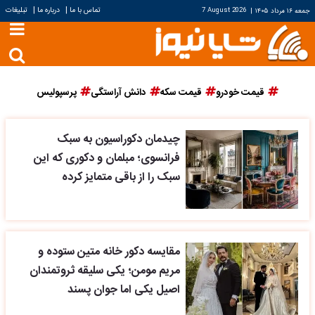
|
|
تماس با ما
درباره ما
تبلیغات
جمعه ۱۶ مرداد ۱۴۰۵
|
7 August 2026
قیمت خودرو
قیمت سکه
دانش آراستگی
پرسپولیس
چیدمان دکوراسیون به سبک
فرانسوی؛ مبلمان و دکوری که این
سبک را از باقی متمایز کرده
مقایسه دکور خانه متین ستوده و
مریم مومن؛ یکی سلیقه ثروتمندان
اصیل یکی اما جوان پسند