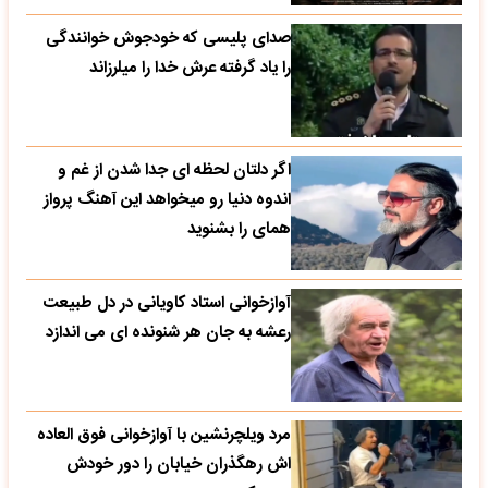
صدای پلیسی که خودجوش خوانندگی
را یاد گرفته عرش خدا را میلرزاند
اگر دلتان لحظه ای جدا شدن از غم و
اندوه دنیا رو میخواهد این آهنگ پرواز
همای را بشنوید
آوازخوانی استاد کاویانی در دل طبیعت
رعشه به جان هر شنونده ای می اندازد
مرد ویلچرنشین با آوازخوانی فوق العاده
اش رهگذران خیابان را دور خودش