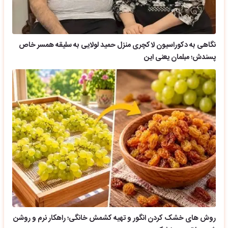
نگاهی به دکوراسیون لاکچری منزل حمید لولایی به سلیقه همسر خاص
پسندش؛ مبلمان یعنی این
روش های خشک کردن انگور و تهیه کشمش خانگی؛ راهکار نرم و روشن