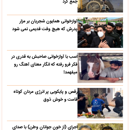
جمع کرد
آوازخوانی همایون شجریان بر مزار
پدرش که هیچ وقت قدیمی نمی شود
اسب با آوازخوانی صاحبش به قدری در
فکر فرو رفته که انگار معنای آهنگ رو
میفهمد!
رقص و پایکوبی پر انرژی مردان کوتاه
قامت و خوش ذوق
اجرای (از خون جوانان وطن) با صدای