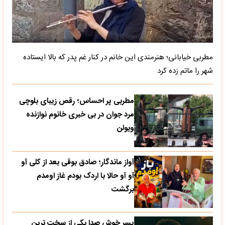
مطربی خیابانی؛ هنرمندی این خانم در کنار غم پدر که بالا ایستاده
شهر را ماتم زده کرد
مطربی پر احساس؛ رقص زیبای بلوچی
مرد جوان در بی خبری خانوم نوازنده
ویولن
آواز ماندگار؛ صادق بوقی بعد از کلی آو
آو آو حالا با اردک بودم غاز اومدم
برگشت
پسر خوش صدا یکی از سخت ترین