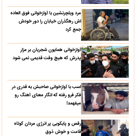
مرد ویلچرنشین با آوازخوانی فوق العاده
اش رهگذران خیابان را دور خودش
جمع کرد
آوازخوانی همایون شجریان بر مزار
پدرش که هیچ وقت قدیمی نمی شود
اسب با آوازخوانی صاحبش به قدری در
فکر فرو رفته که انگار معنای آهنگ رو
میفهمد!
رقص و پایکوبی پر انرژی مردان کوتاه
قامت و خوش ذوق