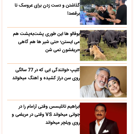
گذاشتن و دست زدن برای عروسک تا
برقصد!
بوفالو ها این‌ طوری پشت‌به‌پشت هم
می‌ ایستن؛ حتی شیر ها هم گاهی
حریفشون نمی‌ شن
کلیپ خوانندگی ابی که در 77 سالگی
روی سن دراز کشیده و آهنگ میخواند
ابراهیم تاتلیسس وقتی آرامام را در
جوانی میخواند VS وقتی در مریضی و
روی ویلچر میخواند