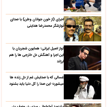
اجرای (از خون جوانان وطن) با صدای
نوازشگر محمدرضا هدایتی
آواز اصیل ایرانی؛ همایون شجریان با
این اجرا و آهنگش دل خارجی ها را هم
لرزاند
غسالی که با صدایش غم از دل زنده ها
میشورد؛ این صدا را کل دنیا باید بشنود
بشنوید آوازخوانی مردی در وصف پدر