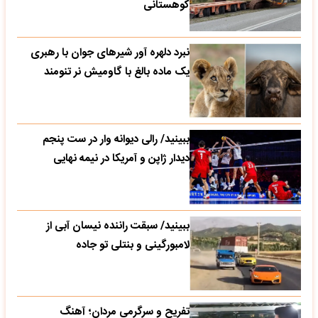
کوهستانی
نبرد دلهره آور شیرهای جوان با رهبری
یک ماده بالغ با گاومیش نر تنومند
ببینید/ رالی دیوانه وار در ست پنجم
دیدار ژاپن و آمریکا در نیمه نهایی
ببینید/ سبقت راننده نیسان آبی از
لامبورگینی و بنتلی تو جاده
تفریح و سرگرمی مردان؛ آهنگ