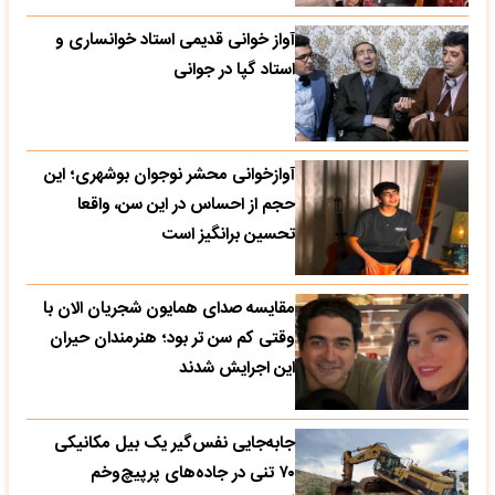
آواز خوانی قدیمی استاد خوانساری و
استاد گپا در جوانی
آوازخوانی محشر نوجوان بوشهری؛ این
حجم از احساس در این سن، واقعا
تحسین‌ برانگیز است
مقایسه صدای همایون شجریان الان با
وقتی کم سن تر بود؛ هنرمندان حیران
این اجرایش شدند
جابه‌جایی نفس‌گیر یک بیل مکانیکی
۷۰ تنی در جاده‌های پرپیچ‌وخم