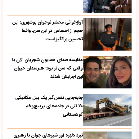
آوازخوانی محشر نوجوان بوشهری؛ این
حجم از احساس در این سن، واقعا
تحسین‌ برانگیز است
مقایسه صدای همایون شجریان الان با
وقتی کم سن تر بود؛ هنرمندان حیران
این اجرایش شدند
جابه‌جایی نفس‌گیر یک بیل مکانیکی
۷۰ تنی در جاده‌های پرپیچ‌وخم
کوهستانی
نبرد دلهره آور شیرهای جوان با رهبری