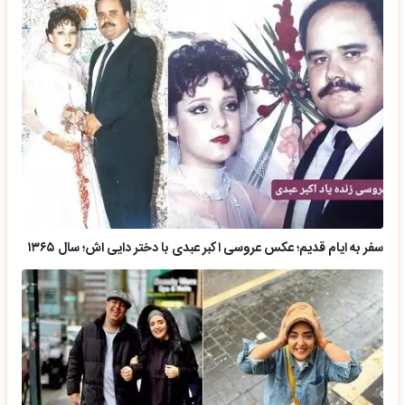
سفر به ایام قدیم؛ عکس عروسی اکبر عبدی با دختر دایی اش؛ سال ۱۳۶۵