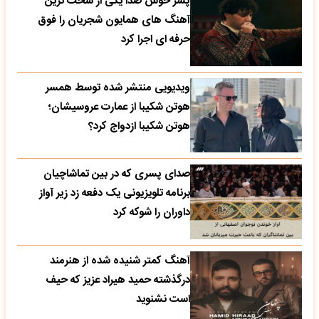
پسر خوش صدا یکی از سخت ترین
آهنگ های همایون شجریان را فوق
حرفه ای اجرا کرد
ویدیویی منتشر شده توسط همسر
هوتن شکیبا از عمارت عروسیشان؛
هوتن شکیبا ازدواج کرد؟
صدای پسری که در بین تماشاچیان
برنامه تلویزیونی یک دفعه زد زیر آواز
داوران را شوکه کرد
آهنگ کمتر شنیده شده از هنرمند
درگذشته حمید هیراد عزیز که حیف
است نشنوید