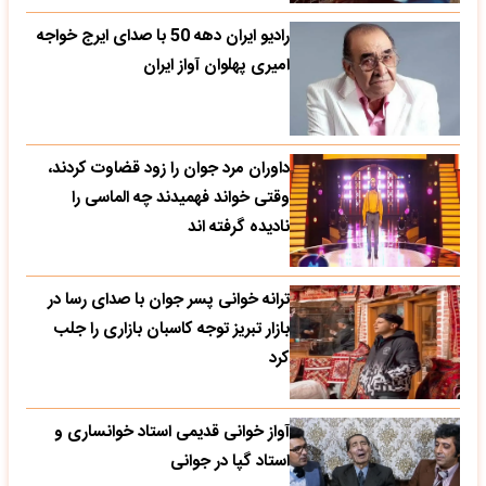
رادیو ایران دهه 50 با صدای ایرج خواجه
امیری پهلوان آواز ایران
داوران مرد جوان را زود قضاوت کردند،
وقتی خواند فهمیدند چه الماسی را
نادیده گرفته اند
ترانه خوانی پسر جوان با صدای رسا در
بازار تبریز توجه کاسبان بازاری را جلب
کرد
آواز خوانی قدیمی استاد خوانساری و
استاد گپا در جوانی