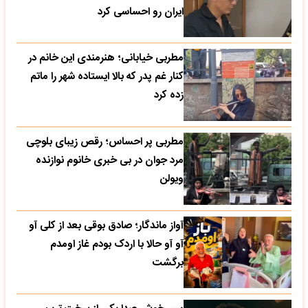
ایران رو احساسی کرد
مطربی خیابانی؛ هنرمندی این خانم در
کنار غم پدر که بالا ایستاده شهر را ماتم
زده کرد
مطربی پر احساس؛ رقص زیبای بلوچی
مرد جوان در بی خبری خانوم نوازنده
ویولن
آواز ماندگار؛ صادق بوقی بعد از کلی آو
آو آو حالا با اردک بودم غاز اومدم
برگشت