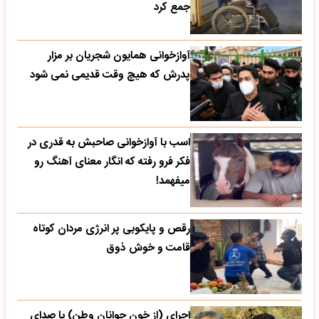
جمع کرد
آوازخوانی همایون شجریان بر مزار
پدرش که هیچ وقت قدیمی نمی شود
اسب با آوازخوانی صاحبش به قدری در
فکر فرو رفته که انگار معنای آهنگ رو
میفهمد!
رقص و پایکوبی پر انرژی مردان کوتاه
قامت و خوش ذوق
اجرای (از خون جوانان وطن) با صدای