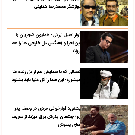
نوازشگر محمدرضا هدایتی
آواز اصیل ایرانی؛ همایون شجریان با
این اجرا و آهنگش دل خارجی ها را هم
لرزاند
غسالی که با صدایش غم از دل زنده ها
میشورد؛ این صدا را کل دنیا باید بشنود
بشنوید آوازخوانی مردی در وصف پدر
رو؛ چشمان پدرش برق میزند از تعریف
های پسرش