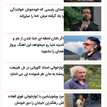
صدای پلیسی که خودجوش خوانندگی
را یاد گرفته عرش خدا را میلرزاند
اگر دلتان لحظه ای جدا شدن از غم و
اندوه دنیا رو میخواهد این آهنگ پرواز
همای را بشنوید
آوازخوانی استاد کاویانی در دل طبیعت
رعشه به جان هر شنونده ای می اندازد
مرد ویلچرنشین با آوازخوانی فوق العاده
اش رهگذران خیابان را دور خودش