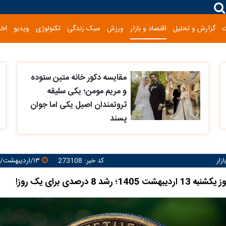
گزارش و تحلیل
اقتصاد و بازار
ورزش
سبک زندگی
تکنولوژی
ویدیو
اخب
مقایسه دکور خانه متین ستوده
و مریم مومن؛ یکی سلیقه
ثروتمندان اصیل یکی اما جوان
پسند
زار
کد خبر: 273108
۱۳/اردیبهشت/۱۴۰۵ ۰۹:۳۹:۴۲
1؛ رشد 8 درصدی برای یک روز!