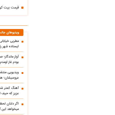
قیمت بیت کوین و 
ویدیوهای جال
مطربی خیابانی؛
ایستاده شهر را 
آواز ماندگار؛ ص
بودم غاز اومد
ویدیویی منتشر
عروسیشان؛ هوت
آهنگ کمتر شنی
عزیز که حیف 
اگر دلتان لحظه
میخواهد این آ