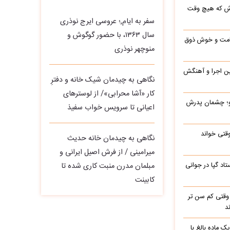
رش که هیچ وقت
سفر به ایام,؛ عروسی ایرج نوذری
سال ۱۳۶۳، با حضور گوگوش و
 قامت و خوش ذوق
منوچهر نوذری
این اجرا و آهنگش
نگاهی به چیدمان شیک خانه و دفترِ
کار «آشا محرابی»/ از لوسترهای
رو؛ چشمان پدرش
اعیانی تا سرویس خواب سفیذ
وقتی خواند
نگاهی به چیدمان خانه حدیث
میرامینی / از فرش اصیل ایرانی و
اد گپا در جوانی
مبلمان مدرن منبت‌ کاری‌ شده تا
کابینت
وقتی کم سن تر
د
ک ماده بالغ با