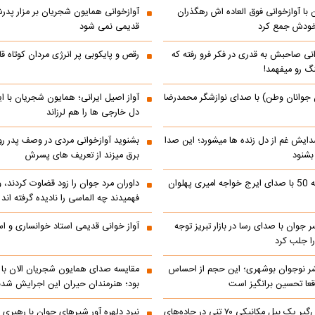
با آوازخوانی فوق العاده اش رهگذران
آوازخوانی همایون شجریان بر مزار پد
 خودش جمع کرد
قدیمی نمی شود
انی صاحبش به قدری در فکر فرو رفته که
رقص و پایکوبی پر انرژی مردان کوتاه
نگ رو میفهمد!
 جوانان وطن) با صدای نوازشگر محمدرضا
آواز اصیل ایرانی؛ همایون شجریان با 
دل خارجی ها را هم لرزاند
دایش غم از دل زنده ها میشورد؛ این صدا
بشنوید آوازخوانی مردی در وصف پدر 
 بشنود
برق میزند از تعریف های پسرش
رادیو ایران دهه 50 با صدای ایرج خواجه امیری پهلوان
داوران مرد جوان را زود قضاوت کردند، 
فهمیدند چه الماسی را نادیده گرفته اند
ر جوان با صدای رسا در بازار تبریز توجه
آواز خوانی قدیمی استاد خوانساری و است
را جلب کرد
شر نوجوان بوشهری؛ این حجم از احساس
مقایسه صدای همایون شجریان الان با 
عا تحسین‌ برانگیز است
بود؛ هنرمندان حیران این اجرایش شدن
جابه‌جایی نفس‌گیر یک بیل مکانیکی ۷۰ تنی در جاده‌های
نبرد دلهره آور شیرهای جوان با رهبری ی