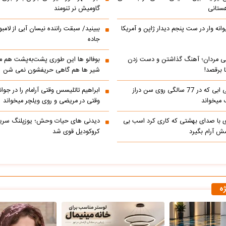
ستانی
گاومیش نر تنومند
رالی دیوانه وار در ست پنجم دیدار ژاپن و آمریکا
ببینید/ سبقت راننده نیسان آبی از لامبو
جاده
می مردان؛ آهنگ گذاشتن و دست زدن
بوفالو ها این‌ طوری پشت‌به‌پشت هم م
 برقصد!
شیر ها هم گاهی حریفشون نمی‌ شن
کلیپ خوانندگی ابی که در 77 سالگی روی سن دراز
 میخواند
وقتی در مریضی و روی ویلچر میخواند
ی با صدای بهشتی که کاری کرد اسب بی
دیدنی های حیات وحش؛ یوزپلنگ سری
 آرام بگیرد
کروکودیل قوی شد
ژه