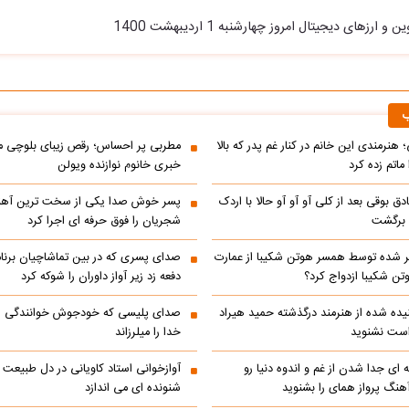
ارزهای دیجیتال امروز چهارشنبه 1 اردیبهشت 1400
ب
 هنرمندی این خانم در کنار غم پدر که بالا
مطربی پر احساس؛ رقص زیبای بلوچی مر
ماتم زده کرد
خبری خانوم نوازنده ویولن
ادق بوقی بعد از کلی آو آو آو حالا با اردک
پسر خوش صدا یکی از سخت ترین آه
م برگشت
شجریان را فوق حرفه ای اجرا کرد
 شده توسط همسر هوتن شکیبا از عمارت
صدای پسری که در بین تماشاچیان برنام
ن شکیبا ازدواج کرد؟
دفعه زد زیر آواز داوران را شوکه کرد
ده شده از هنرمند درگذشته حمید هیراد
صدای پلیسی که خودجوش خوانندگی را 
است نشنوید
خدا را میلرزاند
 ای جدا شدن از غم و اندوه دنیا رو
آوازخوانی استاد کاویانی در دل طبیعت
هنگ پرواز همای را بشنوید
شنونده ای می اندازد