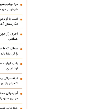
مرد ویلچرنشین 
خیابان را دور
اسب با آوازخو
انگار معنای آه
اجرای (از خون
هدایتی
غسالی که با ص
را کل دنیا باید
آواز ایران
ترانه خوانی پس
کاسبان بازاری 
آوازخوانی مح
در این سن، واق