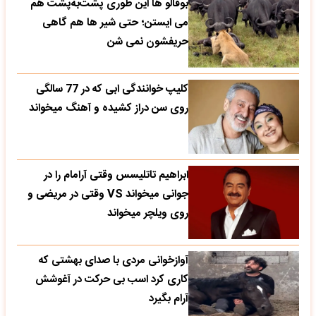
بوفالو ها این‌ طوری پشت‌به‌پشت هم
می‌ ایستن؛ حتی شیر ها هم گاهی
حریفشون نمی‌ شن
کلیپ خوانندگی ابی که در 77 سالگی
روی سن دراز کشیده و آهنگ میخواند
ابراهیم تاتلیسس وقتی آرامام را در
جوانی میخواند VS وقتی در مریضی و
روی ویلچر میخواند
آوازخوانی مردی با صدای بهشتی که
کاری کرد اسب بی حرکت در آغوشش
آرام بگیرد