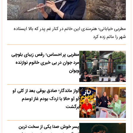
مطربی خیابانی؛ هنرمندی این خانم در کنار غم پدر که بالا ایستاده
شهر را ماتم زده کرد
مطربی پر احساس؛ رقص زیبای بلوچی
مرد جوان در بی خبری خانوم نوازنده
ویولن
آواز ماندگار؛ صادق بوقی بعد از کلی آو
آو آو حالا با اردک بودم غاز اومدم
برگشت
پسر خوش صدا یکی از سخت ترین