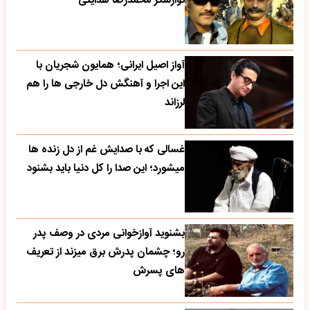
نوازشگر محمدرضا هدایتی
آواز اصیل ایرانی؛ همایون شجریان با
این اجرا و آهنگش دل خارجی ها را هم
لرزاند
غسالی که با صدایش غم از دل زنده ها
میشورد؛ این صدا را کل دنیا باید بشنود
بشنوید آوازخوانی مردی در وصف پدر
رو؛ چشمان پدرش برق میزند از تعریف
های پسرش