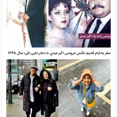
سفر به ایام قدیم؛ عکس عروسی اکبر عبدی با دختر دایی اش؛ سال ۱۳۶۵