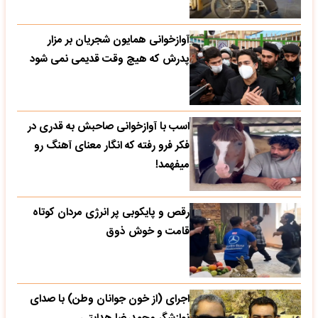
آوازخوانی همایون شجریان بر مزار
پدرش که هیچ وقت قدیمی نمی شود
اسب با آوازخوانی صاحبش به قدری در
فکر فرو رفته که انگار معنای آهنگ رو
میفهمد!
رقص و پایکوبی پر انرژی مردان کوتاه
قامت و خوش ذوق
اجرای (از خون جوانان وطن) با صدای