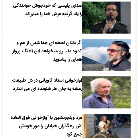
صدای پلیسی که خودجوش خوانندگی
را یاد گرفته عرش خدا را میلرزاند
اگر دلتان لحظه ای جدا شدن از غم و
اندوه دنیا رو میخواهد این آهنگ پرواز
همای را بشنوید
آوازخوانی استاد کاویانی در دل طبیعت
رعشه به جان هر شنونده ای می اندازد
مرد ویلچرنشین با آوازخوانی فوق العاده
اش رهگذران خیابان را دور خودش
جمع کرد