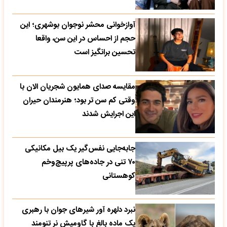
آوازخوانی محشر نوجوان بوشهری؛ این
حجم از احساس در این سن، واقعا
تحسین‌ برانگیز است
مقایسه صدای همایون شجریان الان با
وقتی کم سن تر بود؛ هنرمندان حیران
این اجرایش شدند
جابه‌جایی نفس‌گیر یک بیل مکانیکی
۷۰ تنی در جاده‌های پرپیچ‌وخم
کوهستانی
نبرد دلهره آور شیرهای جوان با رهبری
یک ماده بالغ با گاومیش نر تنومند