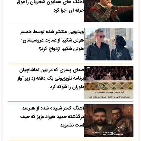
آهنگ های همایون شجریان را فوق
حرفه ای اجرا کرد
ویدیویی منتشر شده توسط همسر
هوتن شکیبا از عمارت عروسیشان؛
هوتن شکیبا ازدواج کرد؟
صدای پسری که در بین تماشاچیان
برنامه تلویزیونی یک دفعه زد زیر آواز
داوران را شوکه کرد
آهنگ کمتر شنیده شده از هنرمند
درگذشته حمید هیراد عزیز که حیف
است نشنوید