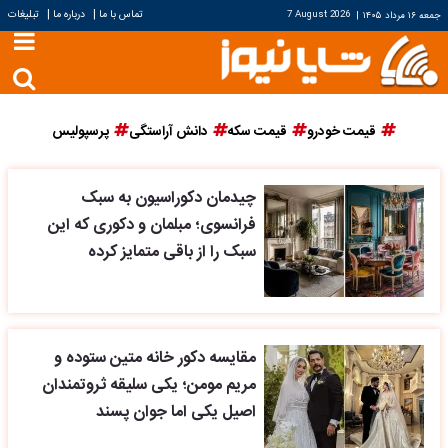
|
|
تماس با ما
درباره ما
تبلیغات
جمعه ۱۶ مرداد ۱۴۰۵
|
7 August 2026
قیمت خودرو
قیمت سکه
دانش آراستگی
پرسپولیس
چیدمان دکوراسیون به سبک
فرانسوی؛ مبلمان و دکوری که این
سبک را از باقی متمایز کرده
مقایسه دکور خانه متین ستوده و
مریم مومن؛ یکی سلیقه ثروتمندان
اصیل یکی اما جوان پسند