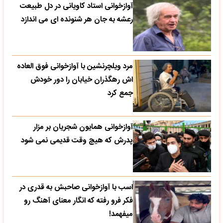
آوازخوانی استاد کاویانی در دل طبیعت
رعشه به جان هر شنونده ای می اندازد
مرد ویلچرنشین با آوازخوانی فوق العاده
اش رهگذران خیابان را دور خودش
جمع کرد
آوازخوانی همایون شجریان بر مزار
پدرش که هیچ وقت قدیمی نمی شود
اسب با آوازخوانی صاحبش به قدری در
فکر فرو رفته که انگار معنای آهنگ رو
میفهمد!