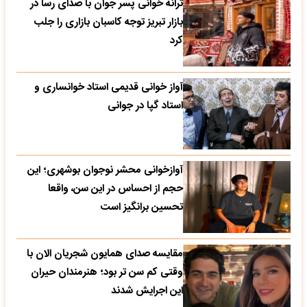
ترانه خوانی پسر جوان با صدای رسا در
بازار تبریز توجه کاسبان بازاری را جلب
کرد
آواز خوانی قدیمی استاد خوانساری و
استاد گپا در جوانی
آوازخوانی محشر نوجوان بوشهری؛ این
حجم از احساس در این سن، واقعا
تحسین‌ برانگیز است
مقایسه صدای همایون شجریان الان با
وقتی کم سن تر بود؛ هنرمندان حیران
این اجرایش شدند