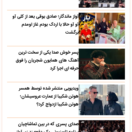
آواز ماندگار؛ صادق بوقی بعد از کلی آو
آو آو حالا با اردک بودم غاز اومدم
برگشت
پسر خوش صدا یکی از سخت ترین
آهنگ های همایون شجریان را فوق
حرفه ای اجرا کرد
ویدیویی منتشر شده توسط همسر
هوتن شکیبا از عمارت عروسیشان؛
هوتن شکیبا ازدواج کرد؟
صدای پسری که در بین تماشاچیان