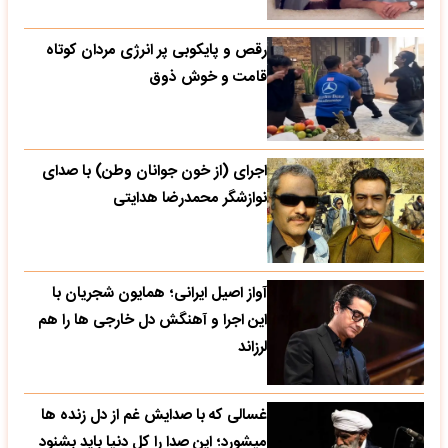
رقص و پایکوبی پر انرژی مردان کوتاه
قامت و خوش ذوق
اجرای (از خون جوانان وطن) با صدای
نوازشگر محمدرضا هدایتی
آواز اصیل ایرانی؛ همایون شجریان با
این اجرا و آهنگش دل خارجی ها را هم
لرزاند
غسالی که با صدایش غم از دل زنده ها
میشورد؛ این صدا را کل دنیا باید بشنود