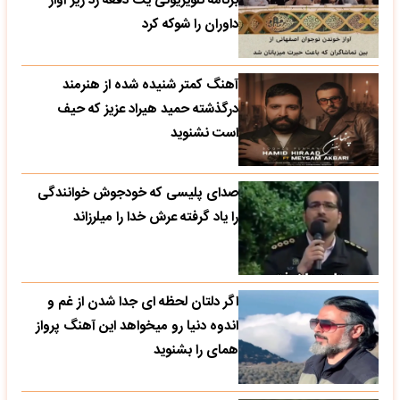
برنامه تلویزیونی یک دفعه زد زیر آواز
داوران را شوکه کرد
آهنگ کمتر شنیده شده از هنرمند
درگذشته حمید هیراد عزیز که حیف
است نشنوید
صدای پلیسی که خودجوش خوانندگی
را یاد گرفته عرش خدا را میلرزاند
اگر دلتان لحظه ای جدا شدن از غم و
اندوه دنیا رو میخواهد این آهنگ پرواز
همای را بشنوید