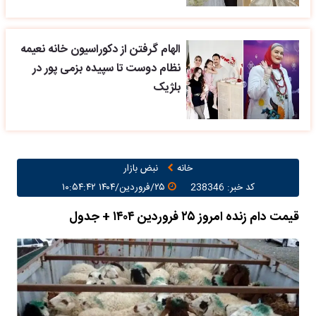
الهام گرفتن از دکوراسیون خانه نعیمه
نظام دوست تا سپیده بزمی پور در
بلژیک
خانه
نبض بازار
کد خبر: 238346
۲۵/فروردین/۱۴۰۴ ۱۰:۵۴:۴۲
قیمت دام زنده امروز ۲۵ فروردین ۱۴۰۴ + جدول