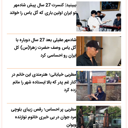
ببینید| کنسرت 27 سال پیش شادمهر
تو ایران اولین باری که گل یاس را خواند
شادمهر عقیلی بعد 27 سال دوباره با
گل یاس وصف حضرت زهرا(س) کل
ایران رو احساسی کرد
مطربی خیابانی؛ هنرمندی این خانم در
کنار غم پدر که بالا ایستاده شهر را ماتم
زده کرد
مطربی پر احساس؛ رقص زیبای بلوچی
مرد جوان در بی خبری خانوم نوازنده
ویولن