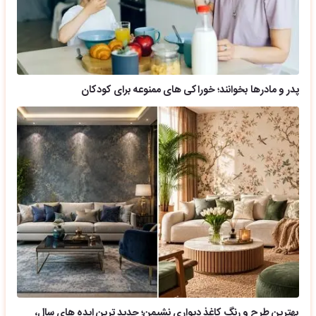
پدر و مادرها بخوانند؛ خوراکی های ممنوعه برای کودکان
بهترین طرح و رنگ کاغذ دیواری نشیمن؛ جدید ترین ایده های سال،