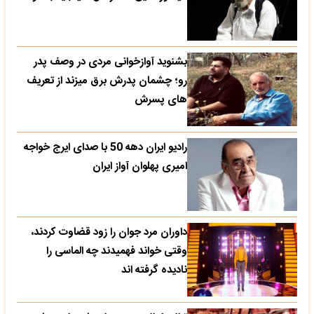
بشنوید آوازخوانی مردی در وصف پدر
رو؛ چشمان پدرش برق میزند از تعریف
های پسرش
رادیو ایران دهه 50 با صدای ایرج خواجه
امیری پهلوان آواز ایران
داوران مرد جوان را زود قضاوت کردند،
وقتی خواند فهمیدند چه الماسی را
نادیده گرفته اند