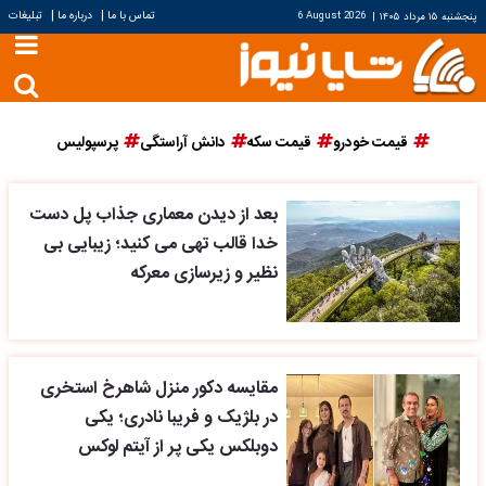
|
|
تماس با ما
درباره ما
تبلیغات
پنجشنبه ۱۵ مرداد ۱۴۰۵
|
6 August 2026
قیمت خودرو
قیمت سکه
دانش آراستگی
پرسپولیس
بعد از دیدن معماری جذاب پل دست
خدا قالب تهی می کنید؛ زیبایی بی
نظیر و زیرسازی معرکه
مقایسه دکور منزل شاهرخ استخری
در بلژیک و فریبا نادری؛ یکی
دوبلکس یکی پر از آیتم لوکس