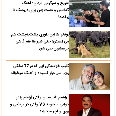
تفریح و سرگرمی مردان؛ آهنگ
گذاشتن و دست زدن برای عروسک تا
برقصد!
بوفالو ها این‌ طوری پشت‌به‌پشت هم
می‌ ایستن؛ حتی شیر ها هم گاهی
حریفشون نمی‌ شن
کلیپ خوانندگی ابی که در 77 سالگی
روی سن دراز کشیده و آهنگ میخواند
ابراهیم تاتلیسس وقتی آرامام را در
جوانی میخواند VS وقتی در مریضی و
روی ویلچر میخواند