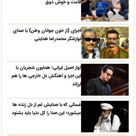
قامت و خوش ذوق
اجرای (از خون جوانان وطن) با صدای
نوازشگر محمدرضا هدایتی
آواز اصیل ایرانی؛ همایون شجریان با
این اجرا و آهنگش دل خارجی ها را هم
لرزاند
غسالی که با صدایش غم از دل زنده ها
میشورد؛ این صدا را کل دنیا باید بشنود