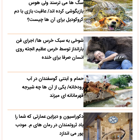
سگ ها می ترسند ولی هوس
بازیگوشی کرده اند/ عاقبت بازی با دم
کروکودیل برای آن ها چیست؟
شوخی به سبک خرس ها/ اجرای فن
بارانداز توسط خرس عظیم الجثه روی
انسان صرفا برای خنده
حمام و آبتنی گوسفندان در آب
رودخانه/ یکی از آن ها چه شیرجه
قهرمانانه ای میزند
دکوراسیون و دیزاین عمارتی که شما را
یاد ثروتمندان در رمان های م. مودب
پور می اندازد