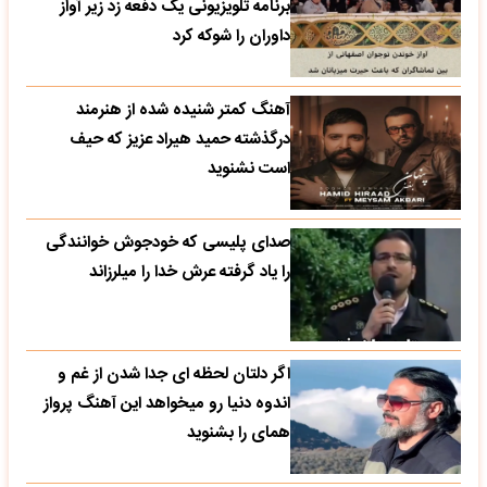
برنامه تلویزیونی یک دفعه زد زیر آواز
داوران را شوکه کرد
آهنگ کمتر شنیده شده از هنرمند
درگذشته حمید هیراد عزیز که حیف
است نشنوید
صدای پلیسی که خودجوش خوانندگی
را یاد گرفته عرش خدا را میلرزاند
اگر دلتان لحظه ای جدا شدن از غم و
اندوه دنیا رو میخواهد این آهنگ پرواز
همای را بشنوید