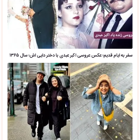
سفر به ایام قدیم؛ عکس عروسی اکبر عبدی با دختر دایی اش؛ سال ۱۳۶۵