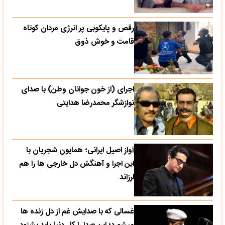
رقص و پایکوبی پر انرژی مردان کوتاه
قامت و خوش ذوق
اجرای (از خون جوانان وطن) با صدای
نوازشگر محمدرضا هدایتی
آواز اصیل ایرانی؛ همایون شجریان با
این اجرا و آهنگش دل خارجی ها را هم
لرزاند
غسالی که با صدایش غم از دل زنده ها