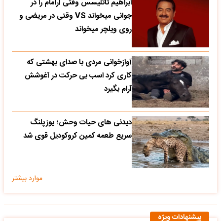
ابراهیم تاتلیسس وقتی آرامام را در
جوانی میخواند VS وقتی در مریضی و
روی ویلچر میخواند
آوازخوانی مردی با صدای بهشتی که
کاری کرد اسب بی حرکت در آغوشش
آرام بگیرد
دیدنی های حیات وحش؛ یوزپلنگ
سریع طعمه کمین کروکودیل قوی شد
موارد بیشتر
پیشنهادات ویژه