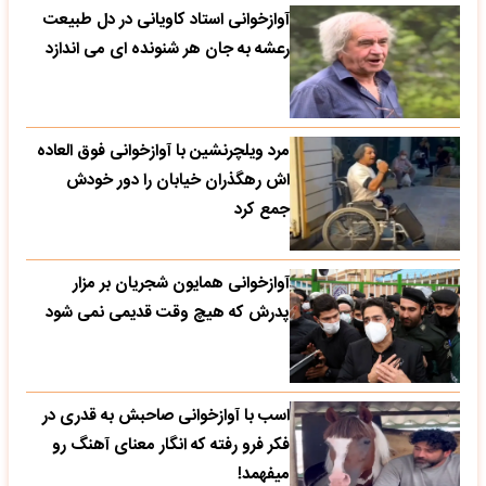
آوازخوانی استاد کاویانی در دل طبیعت
رعشه به جان هر شنونده ای می اندازد
مرد ویلچرنشین با آوازخوانی فوق العاده
اش رهگذران خیابان را دور خودش
جمع کرد
آوازخوانی همایون شجریان بر مزار
پدرش که هیچ وقت قدیمی نمی شود
اسب با آوازخوانی صاحبش به قدری در
فکر فرو رفته که انگار معنای آهنگ رو
میفهمد!