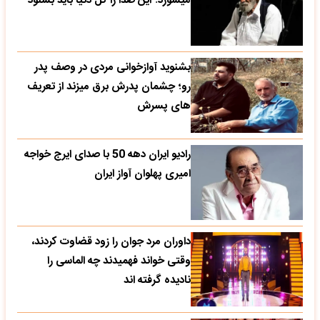
میشورد؛ این صدا را کل دنیا باید بشنود
بشنوید آوازخوانی مردی در وصف پدر
رو؛ چشمان پدرش برق میزند از تعریف
های پسرش
رادیو ایران دهه 50 با صدای ایرج خواجه
امیری پهلوان آواز ایران
داوران مرد جوان را زود قضاوت کردند،
وقتی خواند فهمیدند چه الماسی را
نادیده گرفته اند