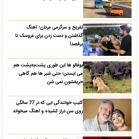
تفریح و سرگرمی مردان؛ آهنگ
گذاشتن و دست زدن برای عروسک تا
برقصد!
بوفالو ها این‌ طوری پشت‌به‌پشت هم
می‌ ایستن؛ حتی شیر ها هم گاهی
حریفشون نمی‌ شن
کلیپ خوانندگی ابی که در 77 سالگی
روی سن دراز کشیده و آهنگ میخواند