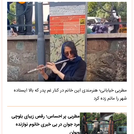
مطربی خیابانی؛ هنرمندی این خانم در کنار غم پدر که بالا ایستاده
شهر را ماتم زده کرد
مطربی پر احساس؛ رقص زیبای بلوچی
مرد جوان در بی خبری خانوم نوازنده
ویولن