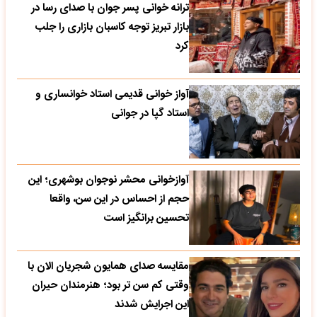
ترانه خوانی پسر جوان با صدای رسا در
بازار تبریز توجه کاسبان بازاری را جلب
کرد
آواز خوانی قدیمی استاد خوانساری و
استاد گپا در جوانی
آوازخوانی محشر نوجوان بوشهری؛ این
حجم از احساس در این سن، واقعا
تحسین‌ برانگیز است
مقایسه صدای همایون شجریان الان با
وقتی کم سن تر بود؛ هنرمندان حیران
این اجرایش شدند