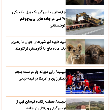
جابه‌جایی نفس‌گیر یک بیل مکانیکی
۷۰ تنی در جاده‌های پرپیچ‌وخم
کوهستانی
نبرد دلهره آور شیرهای جوان با رهبری
یک ماده بالغ با گاومیش نر تنومند
ببینید/ رالی دیوانه وار در ست پنجم
دیدار ژاپن و آمریکا در نیمه نهایی
ببینید/ سبقت راننده نیسان آبی از
لامبورگینی و بنتلی تو جاده