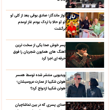
آواز ماندگار؛ صادق بوقی بعد از کلی آو
آو آو حالا با اردک بودم غاز اومدم
برگشت
پسر خوش صدا یکی از سخت ترین
آهنگ های همایون شجریان را فوق
حرفه ای اجرا کرد
ویدیویی منتشر شده توسط همسر
هوتن شکیبا از عمارت عروسیشان؛
هوتن شکیبا ازدواج کرد؟
صدای پسری که در بین تماشاچیان