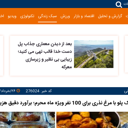
ات
گزارش و تحلیل
اقتصاد و بازار
ورزش
سبک زندگی
تکنولوژی
ویدیو
اخب
بعد از دیدن معماری جذاب پل
دست خدا قالب تهی می کنید؛
زیبایی بی نظیر و زیرسازی
معرکه
نی
کد خبر: 276024
۲۶/خرداد/۱۴۰۵ ۱۴:۲۵:۱۵
ی برای 100 نفر ویژه ماه محرم؛ برآورد دقیق هزینه ها