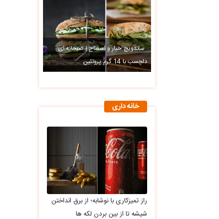
ساندویچ خیار و اسفناج | صبحانه ای
دلچسب با 14 گرم پروتئین
خانه داری
راز تمیزکاری با نوشابه؛ از برق انداختن
شیشه تا از بین بردن لکه ها