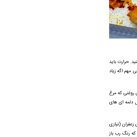
ید. حرارت باید
ی مهم اگه زیاد
ن روغنی که مرغ
 دلمه ای های
اشق غذاخوری نمک + 4 قاشق چایخوری زعفران (نیازی
که رنگ رب باز