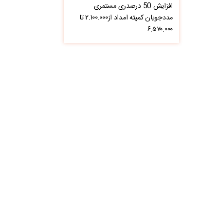
افزایش 50 درصدری مستمری
مددجویان کمیته امداد از۲.۱۰۰.۰۰۰ تا
۶.۵۷۰.۰۰۰