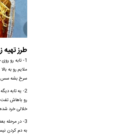
طرز تهیه ز
1- تابه رو رو
ملایم رو به بال
سرخ بشه سس به 
2- یه تابه دیگ
رو باهاش تفت 
خلالی خرد شده ر
به دم کردن نیس