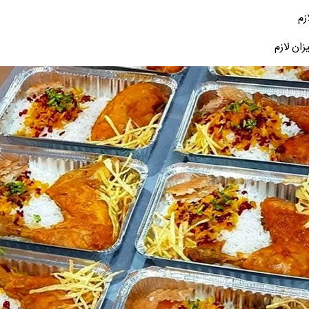
زم
زان لازم