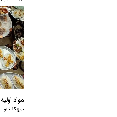
مواد اولیه ل
برنج 15 کیلو