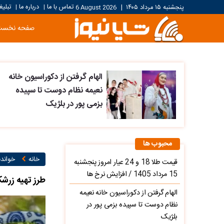
تماس با ما
درباره ما
تبلیغ
پنجشنبه ۱۵ مرداد ۱۴۰۵
|
6 August 2026
|
|
صفحه نخست
الهام گرفتن از دکوراسیون خانه
نعیمه نظام دوست تا سپیده
بزمی پور در بلژیک
محبوب ها
خانه
خواند
قیمت طلا 18 و 24 عیار امروز پنجشنبه
15 مرداد 1405 / افزایش نرخ ها
طرز تهیه زرشک پلو با مرغ نذر
الهام گرفتن از دکوراسیون خانه نعیمه
نظام دوست تا سپیده بزمی پور در
بلژیک