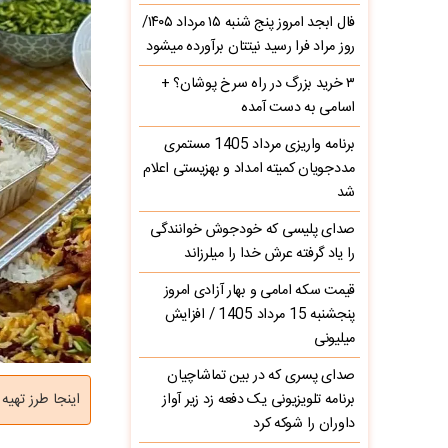
فال ابجد امروز پنج شنبه ۱۵ مرداد ۱۴۰۵/
روز مراد فرا رسید نیتتان برآورده میشود
۳ خرید بزرگ در راه سرخ‌ پوشان؟ +
اسامی به دست آمده
برنامه واریزی مرداد 1405 مستمری
مددجویان کمیته امداد و بهزیستی اعلام
شد
صدای پلیسی که خودجوش خوانندگی
را یاد گرفته عرش خدا را میلرزاند
قیمت سکه امامی و بهار آزادی امروز
پنجشنبه 15 مرداد 1405 / افزایش
میلیونی
صدای پسری که در بین تماشاچیان
برنامه تلویزیونی یک دفعه زد زیر آواز
اینجا طرز تهیه زرشک پلو با مرغ نذ
داوران را شوکه کرد