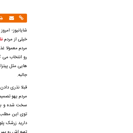
خیلی از مردم
نذ
مردم معمولا غذ
رو انتخاب می ک
هایی مثل پیتزا
جالبه.
قبلا نذری دادن
مردم یهو تصمیم 
سخت شده و باید
دارید زرشک پلو
تهیه اش رو پس ب