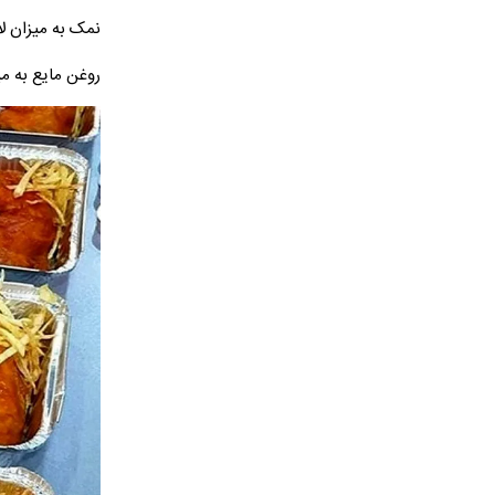
نمک به میزان لا
روغن مایع به می