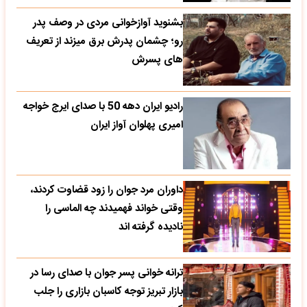
بشنوید آوازخوانی مردی در وصف پدر
رو؛ چشمان پدرش برق میزند از تعریف
های پسرش
رادیو ایران دهه 50 با صدای ایرج خواجه
امیری پهلوان آواز ایران
داوران مرد جوان را زود قضاوت کردند،
وقتی خواند فهمیدند چه الماسی را
نادیده گرفته اند
ترانه خوانی پسر جوان با صدای رسا در
بازار تبریز توجه کاسبان بازاری را جلب