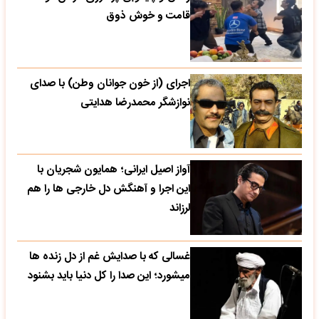
قامت و خوش ذوق
اجرای (از خون جوانان وطن) با صدای
نوازشگر محمدرضا هدایتی
آواز اصیل ایرانی؛ همایون شجریان با
این اجرا و آهنگش دل خارجی ها را هم
لرزاند
غسالی که با صدایش غم از دل زنده ها
میشورد؛ این صدا را کل دنیا باید بشنود