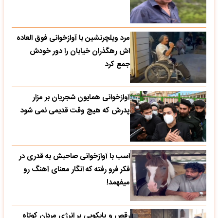
مرد ویلچرنشین با آوازخوانی فوق العاده
اش رهگذران خیابان را دور خودش
جمع کرد
آوازخوانی همایون شجریان بر مزار
پدرش که هیچ وقت قدیمی نمی شود
اسب با آوازخوانی صاحبش به قدری در
فکر فرو رفته که انگار معنای آهنگ رو
میفهمد!
رقص و پایکوبی پر انرژی مردان کوتاه