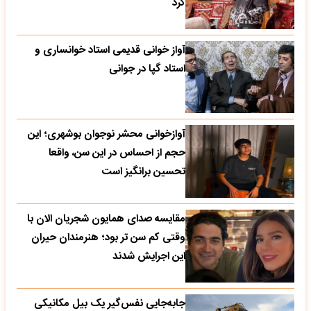
کرد
آواز خوانی قدیمی استاد خوانساری و
استاد گپا در جوانی
آوازخوانی محشر نوجوان بوشهری؛ این
حجم از احساس در این سن، واقعا
تحسین‌ برانگیز است
مقایسه صدای همایون شجریان الان با
وقتی کم سن تر بود؛ هنرمندان حیران
این اجرایش شدند
جابه‌جایی نفس‌گیر یک بیل مکانیکی