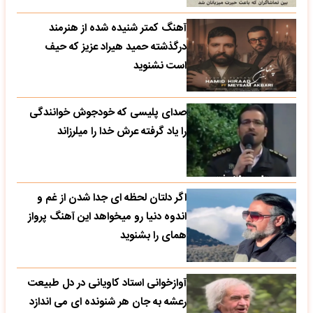
آهنگ کمتر شنیده شده از هنرمند
درگذشته حمید هیراد عزیز که حیف
است نشنوید
صدای پلیسی که خودجوش خوانندگی
را یاد گرفته عرش خدا را میلرزاند
اگر دلتان لحظه ای جدا شدن از غم و
اندوه دنیا رو میخواهد این آهنگ پرواز
همای را بشنوید
آوازخوانی استاد کاویانی در دل طبیعت
رعشه به جان هر شنونده ای می اندازد