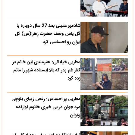
شادمهر عقیلی بعد 27 سال دوباره با
گل یاس وصف حضرت زهرا(س) کل
ایران رو احساسی کرد
مطربی خیابانی؛ هنرمندی این خانم در
کنار غم پدر که بالا ایستاده شهر را ماتم
زده کرد
مطربی پر احساس؛ رقص زیبای بلوچی
مرد جوان در بی خبری خانوم نوازنده
ویولن