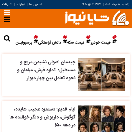
|
|
تماس با ما
درباره ما
تبلیغات
یکشنبه ۱۸ مرداد ۱۴۰۵
|
9 August 2026
قیمت خودرو
قیمت سکه
دانش آراستگی
پرسپولیس
چیدمان اصولی نشیمن مربع و
مستطیل؛ اندازه فرش، مبلمان و
نحوه تعادل بین چهار دیوار
ایام قدیم؛ دستمزد عجیب هایده،
گوگوش، داریوش و دیگر خواننده ها
در دهه ۵۰!