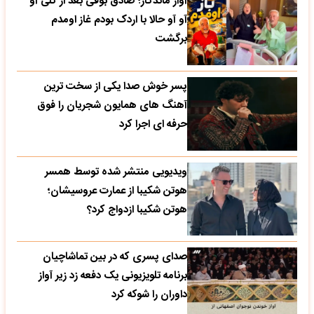
آواز ماندگار؛ صادق بوقی بعد از کلی آو
آو آو حالا با اردک بودم غاز اومدم
برگشت
پسر خوش صدا یکی از سخت ترین
آهنگ های همایون شجریان را فوق
حرفه ای اجرا کرد
ویدیویی منتشر شده توسط همسر
هوتن شکیبا از عمارت عروسیشان؛
هوتن شکیبا ازدواج کرد؟
صدای پسری که در بین تماشاچیان
برنامه تلویزیونی یک دفعه زد زیر آواز
داوران را شوکه کرد