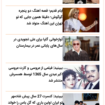
ایام قدیم؛ قصه آهنگ دو پنجره
گوگوش؛ دقیقا همون جایی که تو
تهران این آهنگ متولد شد
آوازخوانی گلپا برای علی تجویدی در
سال‌های پایانی عمر در بیمارستان
ببینید| فیلمی از عروسی و کارت عروسی
اکبر عبدی سال 1365 توسط همسرش
منتشر شد
ببینید| کنسرت 27 سال پیش شادمهر
تو ایران اولین باری که گل یاس را خواند