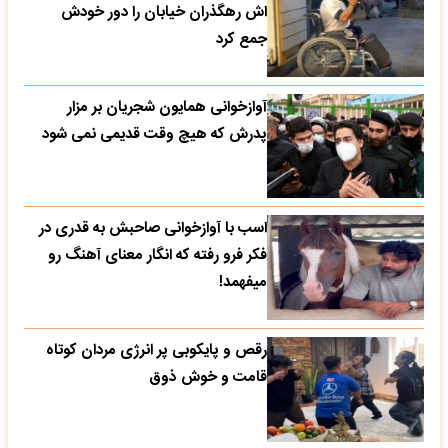
اش رهگذران خیابان را دور خودش
جمع کرد
آوازخوانی همایون شجریان بر مزار
پدرش که هیچ وقت قدیمی نمی شود
اسب با آوازخوانی صاحبش به قدری در
فکر فرو رفته که انگار معنای آهنگ رو
میفهمد!
رقص و پایکوبی پر انرژی مردان کوتاه
قامت و خوش ذوق