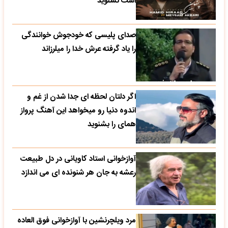
است نشنوید
صدای پلیسی که خودجوش خوانندگی
را یاد گرفته عرش خدا را میلرزاند
اگر دلتان لحظه ای جدا شدن از غم و
اندوه دنیا رو میخواهد این آهنگ پرواز
همای را بشنوید
آوازخوانی استاد کاویانی در دل طبیعت
رعشه به جان هر شنونده ای می اندازد
مرد ویلچرنشین با آوازخوانی فوق العاده