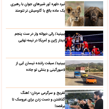
نبرد دلهره آور شیرهای جوان با رهبری
یک ماده بالغ با گاومیش نر تنومند
ببینید/ رالی دیوانه وار در ست پنجم
دیدار ژاپن و آمریکا در نیمه نهایی
ببینید/ سبقت راننده نیسان آبی از
لامبورگینی و بنتلی تو جاده
تفریح و سرگرمی مردان؛ آهنگ
گذاشتن و دست زدن برای عروسک تا
برقصد!