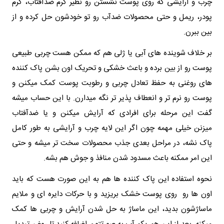
چرب و آرایشی که روی پوست نشستن رو نظیر کرم ضدآفتاب، کرم‌
پودر، ریمل و حتی محصولات ضدآب رو تو خودشون حل کرده و از
بین ببرن.
بر خلاف شوینده‌ های آبی یا ژلی هم که ممکن هست چربی طبیعی
پوست رو از بین برده و باعث خشکی و تحریک اون بشن پاک‌ کننده‌
های روغنی به حفظ تعادل چربی و رطوبت پوست کمک میکنن و
پوست رو نرم تر و انعطاف‌ پذیر تر نگه میدارن. با این حساب میشه
گفت این مرحله برای افرادی که آرایش میکنن و یا ضدآفتاب
میزنن خیلی مهمه چون اگر این لایه چرب و آرایشی به طور کامل
پاک نشه، در مراحل بعدی جذب محصولات سخت‌ تر میشه و حتی
این امر ممکنه باعث مسدود شدن منافذ و جوش هم بشه.
نحوه استفاده این پاک‌ کننده ها هم به این صورت هست که باید
اون ها رو روی پوست خشک بریزید و با حرکات دایره‌ ای و ملایم
ماساژشون بدید، این ماساژ به حل شدن آرایش و چربی‌ ها کمک