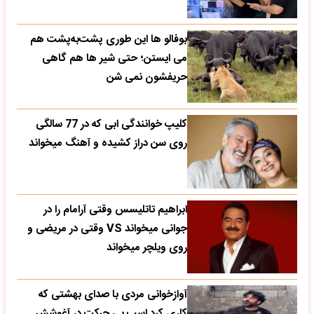
بوفالو ها این‌ طوری پشت‌به‌پشت هم
می‌ ایستن؛ حتی شیر ها هم گاهی
حریفشون نمی‌ شن
کلیپ خوانندگی ابی که در 77 سالگی
روی سن دراز کشیده و آهنگ میخواند
ابراهیم تاتلیسس وقتی آرامام را در
جوانی میخواند VS وقتی در مریضی و
روی ویلچر میخواند
آوازخوانی مردی با صدای بهشتی که
کاری کرد اسب بی حرکت در آغوشش