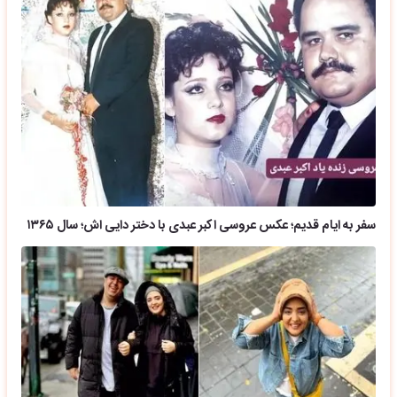
سفر به ایام قدیم؛ عکس عروسی اکبر عبدی با دختر دایی اش؛ سال ۱۳۶۵