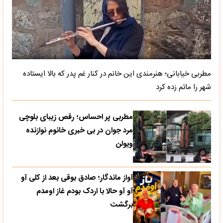
مطربی خیابانی؛ هنرمندی این خانم در کنار غم پدر که بالا ایستاده
شهر را ماتم زده کرد
مطربی پر احساس؛ رقص زیبای بلوچی
مرد جوان در بی خبری خانوم نوازنده
ویولن
آواز ماندگار؛ صادق بوقی بعد از کلی آو
آو آو حالا با اردک بودم غاز اومدم
برگشت