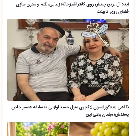
ایده آل ترین چینش روی کانتر آشپزخانه؛ زیبایی، نظم و مدرن سازی
فضای روی کابینت
نگاهی به دکوراسیون لاکچری منزل حمید لولایی به سلیقه همسر خاص
پسندش؛ مبلمان یعنی این