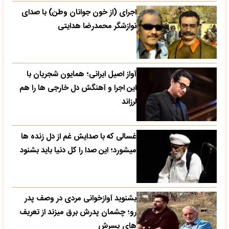
اجرای (از خون جوانان وطن) با صدای
نوازشگر محمدرضا هدایتی
آواز اصیل ایرانی؛ همایون شجریان با
این اجرا و آهنگش دل خارجی ها را هم
لرزاند
غسالی که با صدایش غم از دل زنده ها
میشورد؛ این صدا را کل دنیا باید بشنود
بشنوید آوازخوانی مردی در وصف پدر
رو؛ چشمان پدرش برق میزند از تعریف
های پسرش