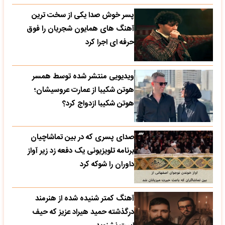
پسر خوش صدا یکی از سخت ترین
آهنگ های همایون شجریان را فوق
حرفه ای اجرا کرد
ویدیویی منتشر شده توسط همسر
هوتن شکیبا از عمارت عروسیشان؛
هوتن شکیبا ازدواج کرد؟
صدای پسری که در بین تماشاچیان
برنامه تلویزیونی یک دفعه زد زیر آواز
داوران را شوکه کرد
آهنگ کمتر شنیده شده از هنرمند
درگذشته حمید هیراد عزیز که حیف