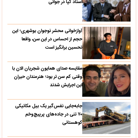
استاد گپا در جوانی
آوازخوانی محشر نوجوان بوشهری؛ این
حجم از احساس در این سن، واقعا
تحسین‌ برانگیز است
مقایسه صدای همایون شجریان الان با
وقتی کم سن تر بود؛ هنرمندان حیران
این اجرایش شدند
جابه‌جایی نفس‌گیر یک بیل مکانیکی
۷۰ تنی در جاده‌های پرپیچ‌وخم
کوهستانی