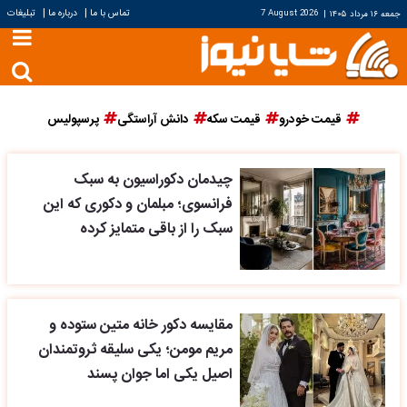
|
|
تماس با ما
درباره ما
تبلیغات
جمعه ۱۶ مرداد ۱۴۰۵
|
7 August 2026
قیمت خودرو
قیمت سکه
دانش آراستگی
پرسپولیس
چیدمان دکوراسیون به سبک
فرانسوی؛ مبلمان و دکوری که این
سبک را از باقی متمایز کرده
مقایسه دکور خانه متین ستوده و
مریم مومن؛ یکی سلیقه ثروتمندان
اصیل یکی اما جوان پسند