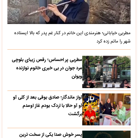
مطربی خیابانی؛ هنرمندی این خانم در کنار غم پدر که بالا ایستاده
شهر را ماتم زده کرد
مطربی پر احساس؛ رقص زیبای بلوچی
مرد جوان در بی خبری خانوم نوازنده
ویولن
آواز ماندگار؛ صادق بوقی بعد از کلی آو
آو آو حالا با اردک بودم غاز اومدم
برگشت
پسر خوش صدا یکی از سخت ترین