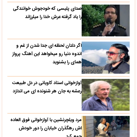
صدای پلیسی که خودجوش خوانندگی
را یاد گرفته عرش خدا را میلرزاند
اگر دلتان لحظه ای جدا شدن از غم و
اندوه دنیا رو میخواهد این آهنگ پرواز
همای را بشنوید
آوازخوانی استاد کاویانی در دل طبیعت
رعشه به جان هر شنونده ای می اندازد
مرد ویلچرنشین با آوازخوانی فوق العاده
اش رهگذران خیابان را دور خودش
جمع کرد