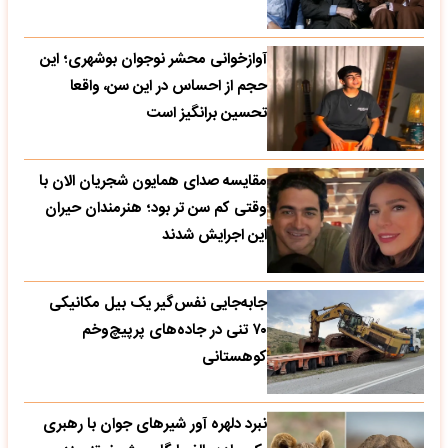
آوازخوانی محشر نوجوان بوشهری؛ این
حجم از احساس در این سن، واقعا
تحسین‌ برانگیز است
مقایسه صدای همایون شجریان الان با
وقتی کم سن تر بود؛ هنرمندان حیران
این اجرایش شدند
جابه‌جایی نفس‌گیر یک بیل مکانیکی
۷۰ تنی در جاده‌های پرپیچ‌وخم
کوهستانی
نبرد دلهره آور شیرهای جوان با رهبری