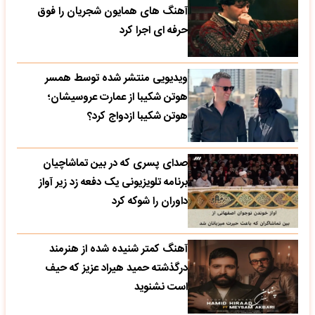
آهنگ های همایون شجریان را فوق
حرفه ای اجرا کرد
ویدیویی منتشر شده توسط همسر
هوتن شکیبا از عمارت عروسیشان؛
هوتن شکیبا ازدواج کرد؟
صدای پسری که در بین تماشاچیان
برنامه تلویزیونی یک دفعه زد زیر آواز
داوران را شوکه کرد
آهنگ کمتر شنیده شده از هنرمند
درگذشته حمید هیراد عزیز که حیف
است نشنوید