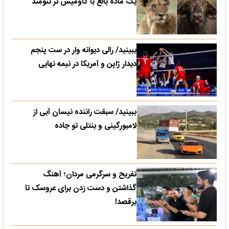
یک ماده بالغ با گاومیش نر تنومند
ببینید/ رالی دیوانه وار در ست پنجم
دیدار ژاپن و آمریکا در نیمه نهایی
ببینید/ سبقت راننده نیسان آبی از
لامبورگینی و بنتلی تو جاده
تفریح و سرگرمی مردان؛ آهنگ
گذاشتن و دست زدن برای عروسک تا
برقصد!