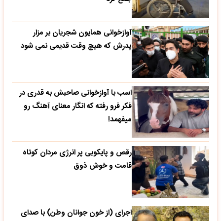
آوازخوانی همایون شجریان بر مزار
پدرش که هیچ وقت قدیمی نمی شود
اسب با آوازخوانی صاحبش به قدری در
فکر فرو رفته که انگار معنای آهنگ رو
میفهمد!
رقص و پایکوبی پر انرژی مردان کوتاه
قامت و خوش ذوق
اجرای (از خون جوانان وطن) با صدای