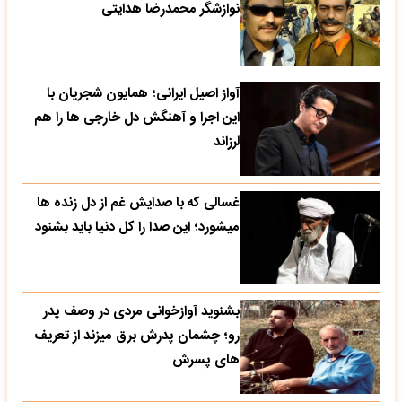
نوازشگر محمدرضا هدایتی
آواز اصیل ایرانی؛ همایون شجریان با
این اجرا و آهنگش دل خارجی ها را هم
لرزاند
غسالی که با صدایش غم از دل زنده ها
میشورد؛ این صدا را کل دنیا باید بشنود
بشنوید آوازخوانی مردی در وصف پدر
رو؛ چشمان پدرش برق میزند از تعریف
های پسرش