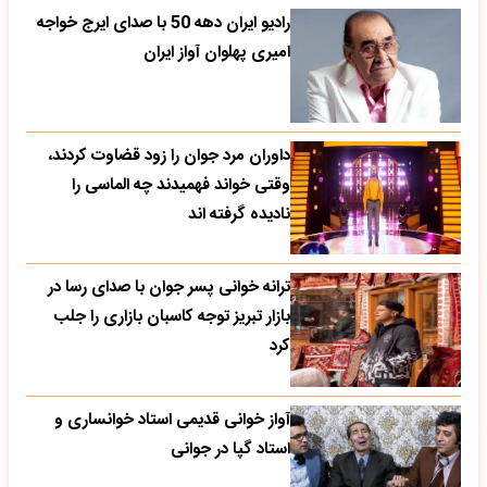
رادیو ایران دهه 50 با صدای ایرج خواجه
امیری پهلوان آواز ایران
داوران مرد جوان را زود قضاوت کردند،
وقتی خواند فهمیدند چه الماسی را
نادیده گرفته اند
ترانه خوانی پسر جوان با صدای رسا در
بازار تبریز توجه کاسبان بازاری را جلب
کرد
آواز خوانی قدیمی استاد خوانساری و
استاد گپا در جوانی