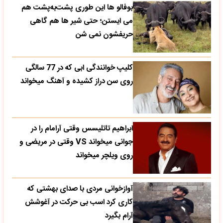
بوفالو ها این‌ طوری پشت‌به‌پشت هم
می‌ ایستن؛ حتی شیر ها هم گاهی
حریفشون نمی‌ شن
کلیپ خوانندگی ابی که در 77 سالگی
روی سن دراز کشیده و آهنگ میخواند
ابراهیم تاتلیسس وقتی آرامام را در
جوانی میخواند VS وقتی در مریضی و
روی ویلچر میخواند
آوازخوانی مردی با صدای بهشتی که
کاری کرد اسب بی حرکت در آغوشش
آرام بگیرد