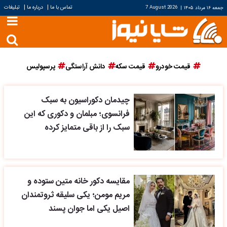
|
|
تماس با ما
درباره ما
تبلیغات
جمعه ۱۶ مرداد ۱۴۰۵
|
7 August 2026
قیمت خودرو
قیمت سکه
دانش آراستگی
پرسپولیس
چیدمان دکوراسیون به سبک
فرانسوی؛ مبلمان و دکوری که این
سبک را از باقی متمایز کرده
مقایسه دکور خانه متین ستوده و
مریم مومن؛ یکی سلیقه ثروتمندان
اصیل یکی اما جوان پسند