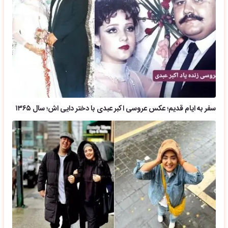
سفر به ایام قدیم؛ عکس عروسی اکبر عبدی با دختر دایی اش؛ سال ۱۳۶۵